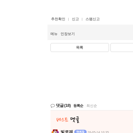
추천확인
신고
스팸신고
메뉴
인장보기
목록
댓글
(18)
등록순
|
최신순
빛로제
26-05-14 10:35