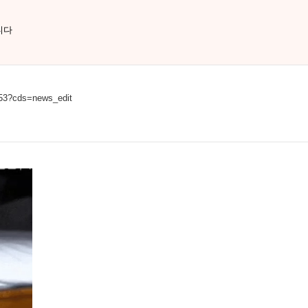
니다
853?cds=news_edit