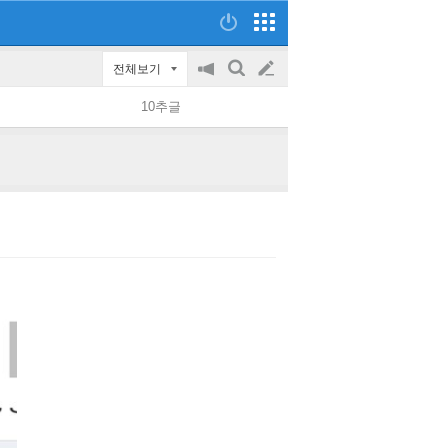
전체보기
공
검
글
지
색
10추글
on/off
쓰
기