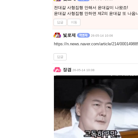
전대갈 사형집행 안해서 윤대갈이 나왔죠!
윤대갈 사형집행 안하면 제2의 윤대갈 또 나옵
답글
이동
빛로제
26-05-14 10:06
https://n.news.naver.com/article/214/0001498
답글
장겸
26-05-14 10:08