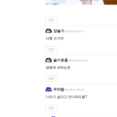
답글
강슬기
26-05-14 10:11
사형 드가자
답글
슬기로움
26-05-14 10:12
생중계 피하는듯
답글
우리탑
26-05-14 10:13
나오기 싫다고 안나와도됨?
답글