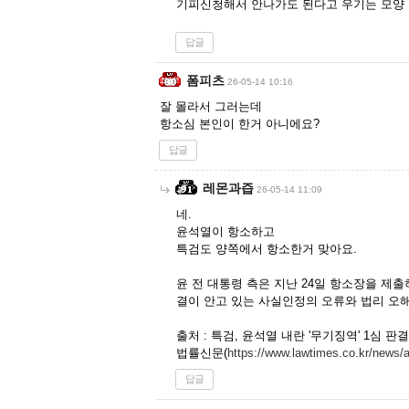
기피신청해서 안나가도 된다고 우기는 모양
답글
폼피츠
26-05-14 10:16
잘 몰라서 그러는데
항소심 본인이 한거 아니에요?
답글
레몬과즙
26-05-14 11:09
네.
윤석열이 항소하고
특검도 양쪽에서 항소한거 맞아요.
윤 전 대통령 측은 지난 24일 항소장을 제
결이 안고 있는 사실인정의 오류와 법리 오해
출처 : 특검, 윤석열 내란 '무기징역' 1심 판
법률신문(
https://www.lawtimes.co.kr/news/
답글