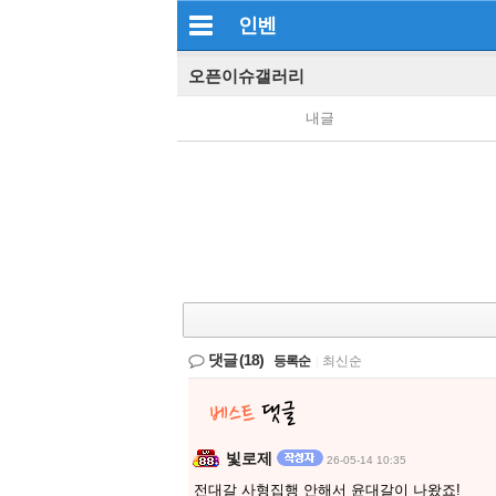
인벤
오픈이슈갤러리
내글
댓글
(18)
등록순
|
최신순
빛로제
26-05-14 10:35
전대갈 사형집행 안해서 윤대갈이 나왔죠!