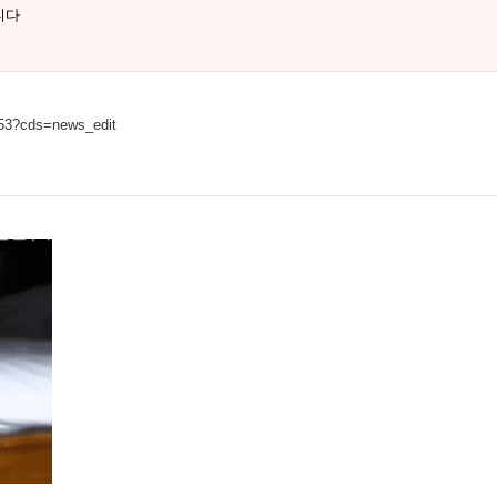
니다
853?cds=news_edit