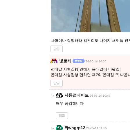
사형이나 집행해라 김건희도 나머지 새끼들 전
답글
빛로제
26-05-14 10:35
전대갈 사형집행 안해서 윤대갈이 나왔죠!
윤대갈 사형집행 안하면 제2의 윤대갈 또 나옵
답글
자동업데이트
26-05-14 10:47
매우 공감합니다
답글
Ejwhgrp12
26-05-14 11:15