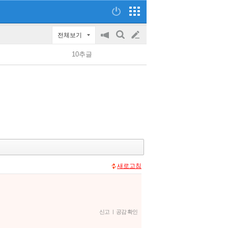
전체보기
공
검
글
지
색
10추글
on/off
쓰
기
새로고침
신고
|
공감 확인