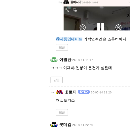
@자동업데이트
리박언주견은 조용히하자
답글
이발관
26-05-14 11:17
ㅋㅋㅋ 이제야 멘붕이 온건가 싶은데
답글
빛로제
26-05-14 11:20
현실도피죠
답글
롯데검
26-05-14 22:50