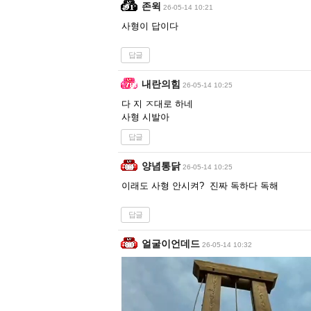
존윅
26-05-14 10:21
사형이 답이다
답글
내란의힘
26-05-14 10:25
다 지 ㅈ대로 하네
사형 시발아
답글
양념통닭
26-05-14 10:25
이래도 사형 안시켜? 진짜 독하다 독해
답글
얼굴이언데드
26-05-14 10:32