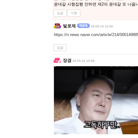
윤대갈 사형집행 안하면 제2의 윤대갈 또 나옵
답글
이동
빛로제
26-05-14 10:06
https://n.news.naver.com/article/214/0001498
답글
장겸
26-05-14 10:08