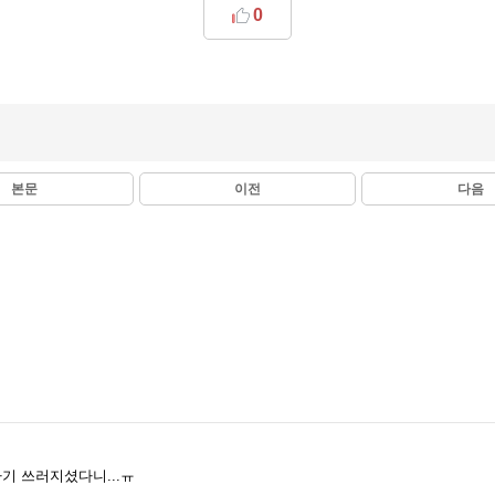
0
본문
이전
다음
기 쓰러지셨다니...ㅠ