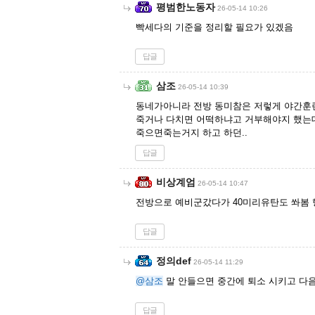
평범한노동자
26-05-14 10:26
빡세다의 기준을 정리할 필요가 있겠음
답글
삼조
26-05-14 10:39
동네가아니라 전방 동미참은 저렇게 야간훈
죽거나 다치면 어떡하냐고 거부해야지 했는
죽으면죽는거지 하고 하던..
답글
비상계엄
26-05-14 10:47
전방으로 예비군갔다가 40미리유탄도 쏴봄
답글
정의def
26-05-14 11:29
@삼조
말 안들으면 중간에 퇴소 시키고 다
답글