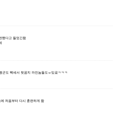
련했다고 들었긴함
데
 행군도 빡세서 뒷꿈치 까진놈들도ㅠ있곸ㅋㅋㅋ
음에 처음부터 다시 훈련하게 함