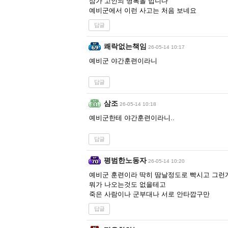
삼가 고인의 명복을 빕니다
예비군에서 이런 사고는 처음 보네요
답글
쾌락없는책임
26-05-14 10:17
예비군 야간훈련이라니
답글
삼조
26-05-14 10:18
예비군한테 야간훈련이라니..
답글
평범한노동자
26-05-14 10:20
예비군 훈련이라 딱히 땀날정도로 빡시고 그런
뭐가 나오는것도 없을테고
죽은 사람이나 군부대나 서로 안타깝구만
답글