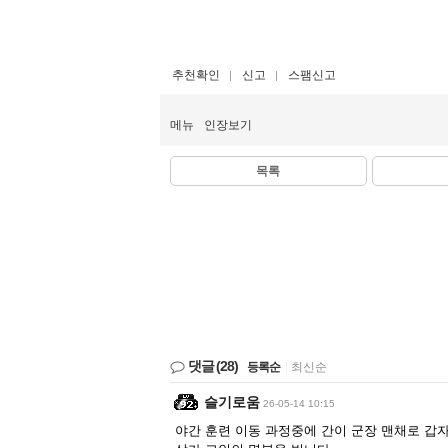
추천확인
신고
스팸신고
메뉴
인장보기
목록
댓글
(28)
등록순
|
최신순
슬기로움
26-05-14 10:15
야간 훈련 이동 과정중에 간이 군장 맨채로 갑자