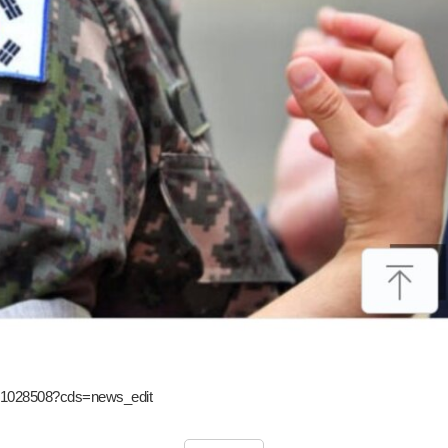
0001028508?cds=news_edit