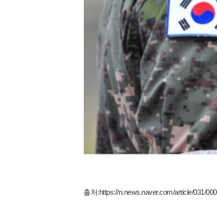
출처:
https://n.news.naver.com/article/031/