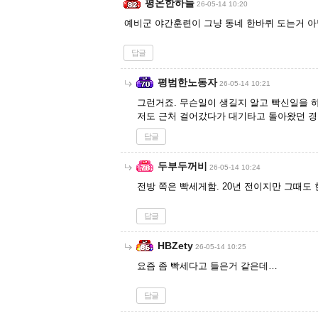
평온한하늘
26-05-14 10:20
예비군 야간훈련이 그냥 동네 한바퀴 도는거 아님
답글
평범한노동자
26-05-14 10:21
그런거죠. 무슨일이 생길지 알고 빡신일을 
저도 근처 걸어갔다가 대기타고 돌아왔던 
답글
두부두꺼비
26-05-14 10:24
전방 쪽은 빡세게함. 20년 전이지만 그때도 
답글
HBZety
26-05-14 10:25
요즘 좀 빡세다고 들은거 같은데…
답글