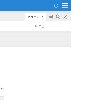
전체보기
공
검
글
지
색
10추글
on/off
쓰
기