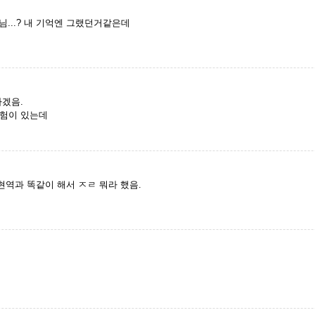
...? 내 기억엔 그랬던거같은데
하겠음.
경험이 있는데
현역과 똑같이 해서 ㅈㄹ 뭐라 했음.