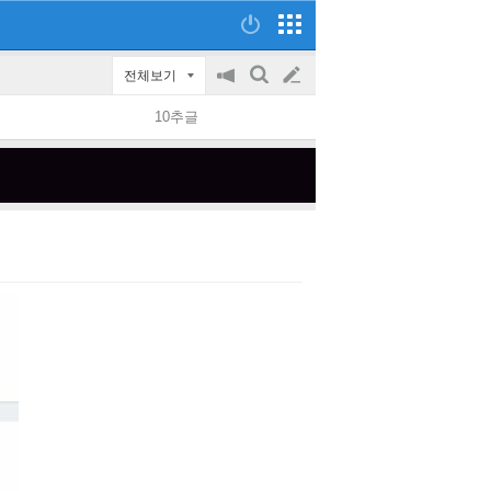
전체보기
공
검
글
지
색
10추글
on/off
쓰
기