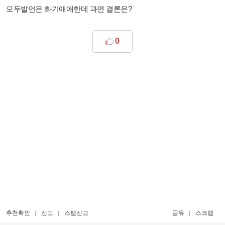
모두발언은 화기애애한데 과연 결론은?
0
추천확인
신고
스팸신고
공유
스크랩