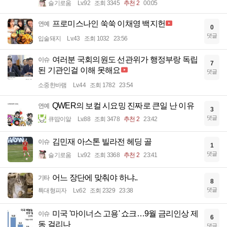
슬기로움
Lv.92
조회 3345
추천 2
00:05
프로미스나인 쑥쑥 이채영 백지헌
연예
0
댓글
입술돼지
Lv.43
조회 1032
23:56
여러분 국회의원도 선관위가 행정부랑 독립
이슈
7
된 기관인걸 이해 못해요
댓글
소중한바램
Lv.44
조회 1782
23:54
QWER의 보컬 시요밍 진짜로 큰일 난 이유
연예
3
댓글
큐땁이알
Lv.88
조회 3478
추천 2
23:42
김민재 아스톤 빌라전 헤딩 골
이슈
1
댓글
슬기로움
Lv.92
조회 3368
추천 2
23:41
어느 장단에 맞춰야 하냐..
기타
8
댓글
특대형피자
Lv.62
조회 2329
23:38
미국 '마이너스 고용' 쇼크…9월 금리인상 제
이슈
6
동 걸리나
댓글