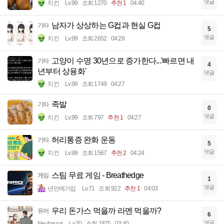
댓글
치킨
Lv.99
조회 1270
추천 1
04:40
남자가 상상하는 G컵과 현실 G컵
기타
5
댓글
치킨
Lv.99
조회 2652
04:28
고양이 수명 30년으로 증가한다...'빠르면 내
기타
4
년부터 상용화'
댓글
치킨
Lv.99
조회 1749
04:27
족발
기타
0
댓글
치킨
Lv.99
조회 797
추천 1
04:27
허리통증 완화 운동
기타
5
댓글
치킨
Lv.99
조회 1567
추천 2
04:24
스팀 무료 게임 - Breathedge
게임
1
댓글
년만에가입
Lv.71
조회 922
추천 1
04:03
우리 돈가스 먹을까 라멘 먹을까?
유머
6
댓글
Neuhauus
Lv.20
조회 1875
03:40