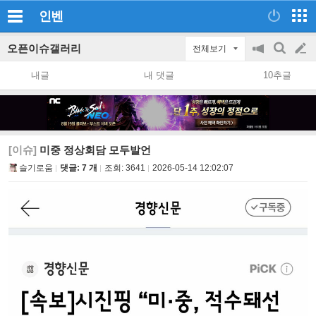
인벤
오픈이슈갤러리
전체보기
공
검
글
지
색
내글
내 댓글
10추글
on/off
쓰
기
[이슈]
미중 정상회담 모두발언
슬기로움
댓글: 7 개
조회:
3641
2026-05-14 12:02:07