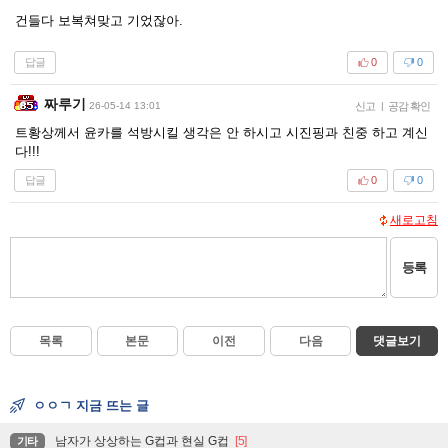
건들다 보복쳐맞고 기었잖아.
답글
0
0
짜루기
26-05-14 13:01
신고
|
공감 확인
트황상께서 윤카를 석방시킬 생각은 안 하시고 시진핑과 친중 하고 계신
다!!!
답글
0
0
새로고침
등록
목록
본문
이전
다음
댓글보기
ㅇㅇㄱ 지금 뜨는 글
남자가 상상하는 G컵과 현실 G컵
[5]
기타