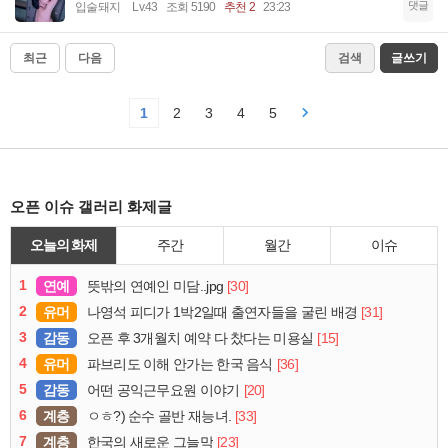
댓글
입술돼지
Lv.43
조회 5190
추천 2
23:23
최근
다음
검색
글쓰기
1
2
3
4
5
오픈 이슈 갤러리 화제글
오늘의 화제
주간
월간
이슈
1
연예
[30]
뜻밖의 연예인 미담..jpg
2
유머
[31]
나영석 피디가 1박2일때 출연자들을 굴린 배경
3
감동
[15]
오픈 후 3개월치 예약 다 찼다는 미용실
4
유머
[36]
파브리도 이해 안가는 한국 음식
5
감동
[20]
어떤 공익근무요원 이야기
6
계층
[33]
ㅇㅎ?) 순수 골반 재능녀.
7
계층
[23]
한국의 새로운 그늘막