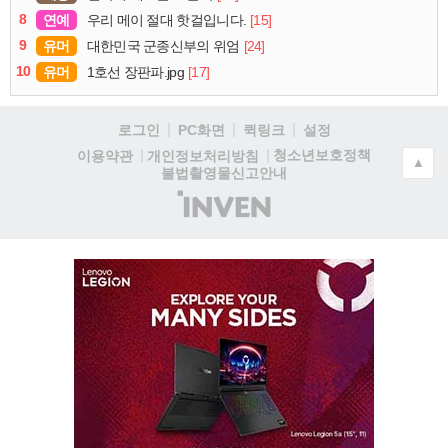
8
연예
[15]
우리 메이 절대 핫걸입니다.
9
유머
[24]
대한민국 군종신부의 위엄
10
유머
[17]
1호선 장판파.jpg
로그인
PC화면
퀵링크
설정
청소년보호정책
이용약관
개인정보처리방침
▲
불법촬영물신고안내
(주)
인
벤