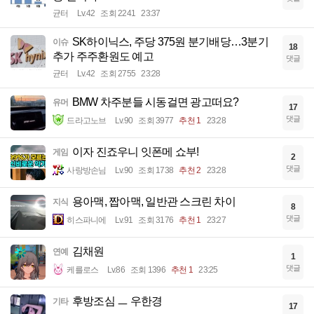
균터
Lv.42
조회 2241
23:37
SK하이닉스, 주당 375원 분기배당…3분기
이슈
18
추가 주주환원도 예고
댓글
균터
Lv.42
조회 2755
23:28
BMW 차주분들 시동걸면 광고떠요?
유머
17
댓글
드라고노브
Lv.90
조회 3977
추천 1
23:28
이자 진죠우니 잇폰메 쇼부!
게임
2
댓글
사랑방손님
Lv.90
조회 1738
추천 2
23:28
용아맥, 짭아맥, 일반관 스크린 차이
지식
8
댓글
히스파니에
Lv.91
조회 3176
추천 1
23:27
김채원
연예
1
댓글
케를로스
Lv.86
조회 1396
추천 1
23:25
후방조심 ㅡ 우한경
기타
17