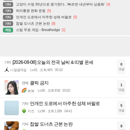
고양이 수명 30년으로 증가한다...'빠르면 내년부터 상용화'
[4]
기타
허리통증 완화 운동
[5]
기타
안개낀 도로에서 마주한 성체 버팔로
[5]
기타
찹쌀 도너츠 근본 논란
[8]
기타
스팀 무료 게임 - Breathedge
[1]
게임
[2026-08-08] 오늘의 전국 날씨 & 띠별 운세
기타
0
댓글
니얼굴제길
Lv.81
조회 485
05:02
클릭 금지
연예
1
댓글
뇸뇸
Lv.85
조회 858
05:02
안개낀 도로에서 마주한 성체 버팔로
기타
5
댓글
치킨
Lv.99
조회 1289
04:41
찹쌀 도너츠 근본 논란
기타
9