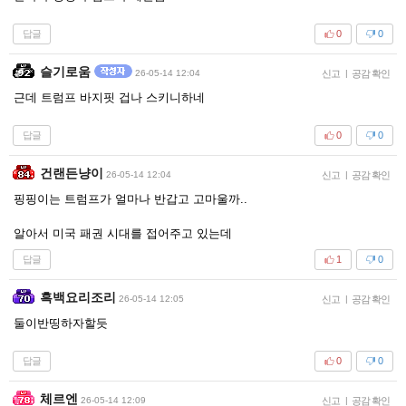
답글
0
0
슬기로움
26-05-14 12:04
신고
|
공감 확인
근데 트럼프 바지핏 겁나 스키니하네
답글
0
0
건랜든냥이
26-05-14 12:04
신고
|
공감 확인
핑핑이는 트럼프가 얼마나 반갑고 고마울까..
알아서 미국 패권 시대를 접어주고 있는데
답글
1
0
흑백요리조리
26-05-14 12:05
신고
|
공감 확인
둘이반띵하자할듯
답글
0
0
체르엔
26-05-14 12:09
신고
|
공감 확인