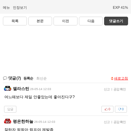
메뉴
인장보기
EXP 41%
목록
본문
이전
다음
댓글쓰기
댓글
(7)
등록순
|
최신순
새로고침
엘라스틴
26-05-14 12:03
신고
|
공감 확인
여느때보다 제일 안좋았는데 좋아진다구?
답글
0
0
평온한하늘
26-05-14 12:03
신고
|
공감 확인
잘하자 핑핑아 럼프야 제발좀