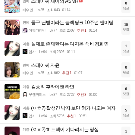
스테이씨 재이의 ASMR
연예
0
댓글
배수민
Lv.35
조회 643
01:14
중구 난방이라는 블랙핑크 10주년 팬미팅
연예
10
댓글
어쩌다한번
Lv.77
조회 2607
추천 1
01:14
실제로 존재한다는 디지몬 속 배경화면
계층
1
댓글
입사
Lv.94
조회 2306
01:11
스테이씨 자윤
연예
0
댓글
배수민
Lv.35
조회 882
추천 1
01:07
김풍의 후라이팬 라면
계층
6
댓글
부엔까미노
Lv.87
조회 2727
추천 3
01:00
(ㅇㅎ?) 잘생긴 남자 보면 혀가 나오는 여자
계층
5
댓글
입사
Lv.94
조회 5795
추천 1
00:51
(ㅇㅎ?) 히트텍이 기다려지는 영상
계층
1