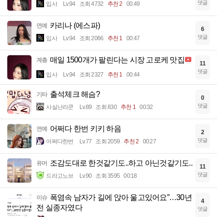
댓글
입사
Lv.94
조회 4732
추천 2
00:49
카리나 (에스파)
연예
6
댓글
입사
Lv.94
조회 2066
추천 1
00:47
매일 1500개가 팔린다는 시장 고로케 맛집
계층
11
댓글
입사
Lv.94
조회 2327
추천 1
00:44
출석체크 해슴?
기타
0
댓글
사실난라쿤
Lv.89
조회 830
추천 1
00:32
어쩌다 한번 키키 하음
연예
2
댓글
어쩌다한번
Lv.77
조회 2059
추천 2
00:27
조감도대로 한것같기도..하고 아닌것같기도..
유머
11
댓글
드라고노브
Lv.90
조회 3595
00:18
폭염속 남자가 길에 앉아 울고있어요”…30년
이슈
4
전 실종자였다
댓글