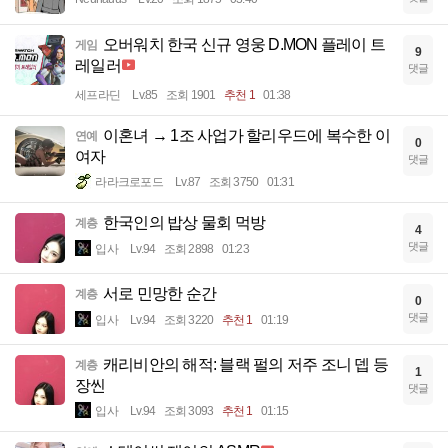
오버워치 한국 신규 영웅 D.MON 플레이 트
게임
9
레일러
댓글
세프라딘
Lv.85
조회 1901
추천 1
01:38
이혼녀 → 1조 사업가 할리우드에 복수한 이
연예
0
여자
댓글
라라크로포드
Lv.87
조회 3750
01:31
한국인의 밥상 물회 먹방
계층
4
댓글
입사
Lv.94
조회 2898
01:23
서로 민망한 순간
계층
0
댓글
입사
Lv.94
조회 3220
추천 1
01:19
캐리비안의 해적: 블랙 펄의 저주 조니 뎁 등
계층
1
장씬
댓글
입사
Lv.94
조회 3093
추천 1
01:15