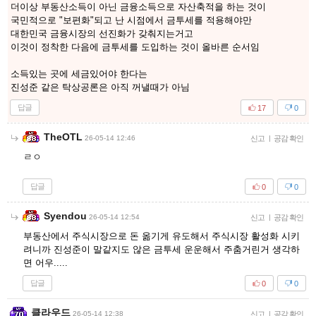
더이상 부동산소득이 아닌 금융소득으로 자산축적을 하는 것이
국민적으로 "보편화"되고 난 시점에서 금투세를 적용해야만
대한민국 금융시장의 선진화가 갖춰지는거고
이것이 정착한 다음에 금투세를 도입하는 것이 올바른 순서임
소득있는 곳에 세금있어야 한다는
진성준 같은 탁상공론은 아직 꺼낼때가 아님
답글
17
0
TheOTL
26-05-14 12:46
신고
|
공감 확인
ㄹㅇ
답글
0
0
Syendou
26-05-14 12:54
신고
|
공감 확인
부동산에서 주식시장으로 돈 옮기게 유도해서 주식시장 활성화 시키
려니까 진성준이 말같지도 않은 금투세 운운해서 주춤거린거 생각하
면 어우.....
답글
0
0
클라우드
26-05-14 12:38
신고
|
공감 확인