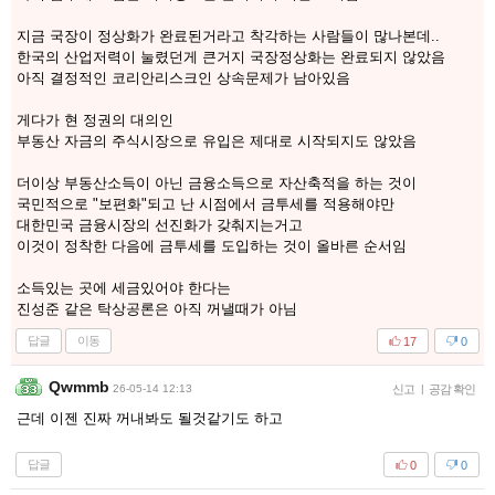
지금 국장이 정상화가 완료된거라고 착각하는 사람들이 많나본데..
한국의 산업저력이 눌렸던게 큰거지 국장정상화는 완료되지 않았음
아직 결정적인 코리안리스크인 상속문제가 남아있음
게다가 현 정권의 대의인
부동산 자금의 주식시장으로 유입은 제대로 시작되지도 않았음
더이상 부동산소득이 아닌 금융소득으로 자산축적을 하는 것이
국민적으로 "보편화"되고 난 시점에서 금투세를 적용해야만
대한민국 금융시장의 선진화가 갖춰지는거고
이것이 정착한 다음에 금투세를 도입하는 것이 올바른 순서임
소득있는 곳에 세금있어야 한다는
진성준 같은 탁상공론은 아직 꺼낼때가 아님
답글
이동
17
0
Qwmmb
26-05-14 12:13
신고
|
공감 확인
근데 이젠 진짜 꺼내봐도 될것같기도 하고
답글
0
0