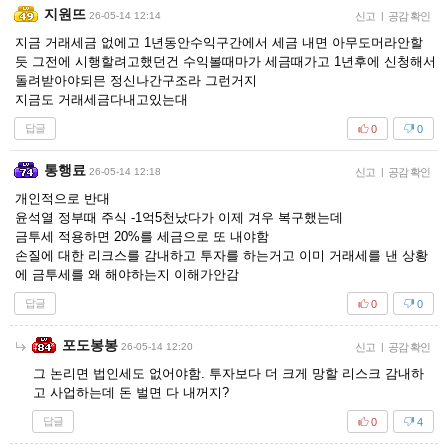
지원뜨
26-05-14 12:14
신고
|
공감 확인
지금 거래세금 없에고 1년동안수익구간에서 세금 내면 아무도머라안할
듯 그전에 시행할려고했던건 수익볼때마가 세금때가고 1년후에 신청해서
돌려받아야되믄 정신나간구조라 그런거지
지금도 거래세금다내고있는대
답글
0
0
통행료
26-05-14 12:18
신고
|
공감 확인
개인적으로 반대
윤석열 정부때 주식 -1억5천났다가 이제 겨우 복구했는데
금투세 적용하면 20%를 세금으로 또 내야함
손질에 대한 리크스를 감내하고 투자를 하는거고 이미 거래세를 낸 상황
에 금투세를 왜 해야하는지 이해가안감
답글
0
0
포도봉봉
26-05-14 12:20
신고
|
공감 확인
그 논리면 법인세도 없어야함. 투자보다 더 크게 망할 리스크 감내하
고 사업하는데 돈 벌면 다 내꺼지?
답글
0
4