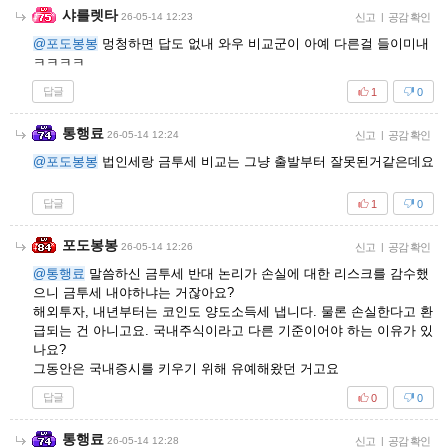
샤를렛타
26-05-14 12:23
신고
|
공감 확인
@포도봉봉
멍청하면 답도 없내 와우 비교군이 아예 다른걸 들이미내
ㅋㅋㅋㅋ
답글
1
0
통행료
26-05-14 12:24
신고
|
공감 확인
@포도봉봉
법인세랑 금투세 비교는 그냥 출발부터 잘못된거같은데요
답글
1
0
포도봉봉
26-05-14 12:26
신고
|
공감 확인
@통행료
말씀하신 금투세 반대 논리가 손실에 대한 리스크를 감수했
으니 금투세 내야하냐는 거잖아요?
해외투자, 내년부터는 코인도 양도소득세 냅니다. 물론 손실한다고 환
급되는 건 아니고요. 국내주식이라고 다른 기준이어야 하는 이유가 있
나요?
그동안은 국내증시를 키우기 위해 유예해왔던 거고요
답글
0
0
통행료
26-05-14 12:28
신고
|
공감 확인