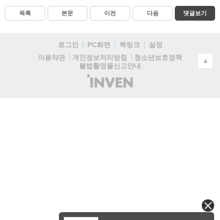
목록
본문
이전
다음
댓글보기
로그인
PC화면
퀵링크
설정
청소년보호정책
이용약관
개인정보처리방침
▲
불법촬영물신고안내
(주)
인
벤