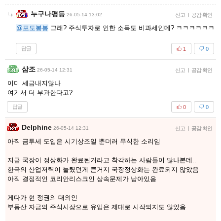
누구나평등
26-05-14 13:02
신고
|
공감 확인
@포도봉봉
그래? 주식투자로 인한 소득도 비과세인데? ㅋㅋㅋㅋㅋㅋ
답글
1
0
삼조
26-05-14 12:31
신고
|
공감 확인
이미 세금내지않나
여기서 더 부과한다고?
답글
0
0
Delphine
26-05-14 12:31
신고
|
공감 확인
아직 금투세 도입은 시기상조일 뿐더러 무식한 소리임
지금 국장이 정상화가 완료된거라고 착각하는 사람들이 많나본데..
한국의 산업저력이 눌렸던게 큰거지 국장정상화는 완료되지 않았음
아직 결정적인 코리안리스크인 상속문제가 남아있음
게다가 현 정권의 대의인
부동산 자금의 주식시장으로 유입은 제대로 시작되지도 않았음