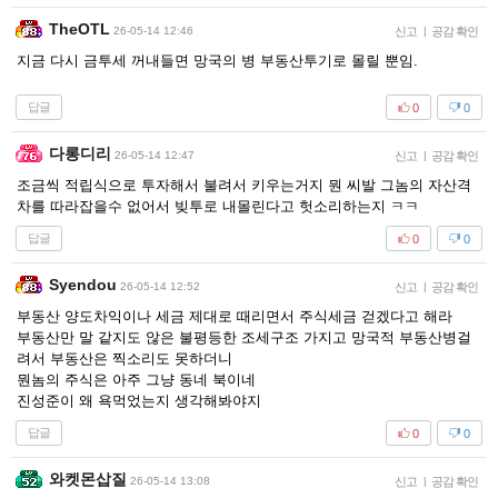
TheOTL
26-05-14 12:46
신고
|
공감 확인
지금 다시 금투세 꺼내들면 망국의 병 부동산투기로 몰릴 뿐임.
답글
0
0
다롱디리
26-05-14 12:47
신고
|
공감 확인
조금씩 적립식으로 투자해서 불려서 키우는거지 뭔 씨발 그놈의 자산격
차를 따라잡을수 없어서 빚투로 내몰린다고 헛소리하는지 ㅋㅋ
답글
0
0
Syendou
26-05-14 12:52
신고
|
공감 확인
부동산 양도차익이나 세금 제대로 때리면서 주식세금 걷겠다고 해라
부동산만 말 같지도 않은 불평등한 조세구조 가지고 망국적 부동산병걸
려서 부동산은 찍소리도 못하더니
뭔놈의 주식은 아주 그냥 동네 북이네
진성준이 왜 욕먹었는지 생각해봐야지
답글
0
0
와켓몬삽질
26-05-14 13:08
신고
|
공감 확인