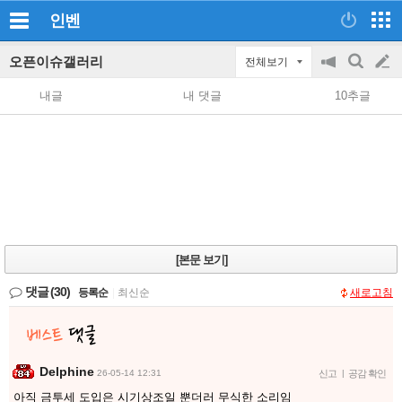
인벤
오픈이슈갤러리
전체보기
공
검
글
지
색
내글
내 댓글
10추글
on/off
쓰
기
[본문 보기]
댓글
(30)
등록순
|
최신순
새로고침
Delphine
26-05-14 12:31
신고
|
공감 확인
아직 금투세 도입은 시기상조일 뿐더러 무식한 소리임