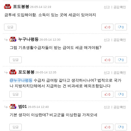
포도봉봉
26-05-14 12:19
신고
|
공감 확인
금투세 도입해야함. 소득이 있는 곳에 세금이 있어야지
답글
0
0
누구나평등
26-05-14 12:30
신고
|
공감 확인
그럼 기초생활수급자들이 받는 급여도 세금 매겨야됨?
답글
0
0
포도봉봉
26-05-14 12:35
신고
|
공감 확인
@누구나평등
수급자 급여랑 같다고 생각하시나여? 법적으로 국가
나 지방자치단체에서 지급하는 건 비과세로 예외조항입니다
답글
0
0
범01
26-05-14 12:40
신고
|
공감 확인
기본 생각이 이상한데? 비교군을 이상한걸 가져오네
답글
0
0