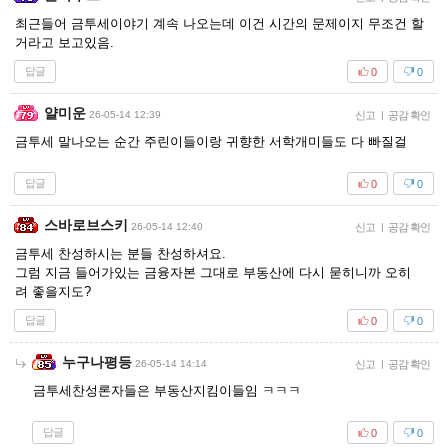
최근들어 금투세이야기 계속 나오는데 이건 시간의 문제이지 무조건 할
거라고 보고있음.
답글
0
0
얄미운
26-05-14 12:39
신고
|
공감 확인
금투세 말나오는 순간 주린이들이랑 귀향한 서학개미들도 다 빠질걸
답글
0
0
스바로브스키
26-05-14 12:40
신고
|
공감 확인
금투세 찬성하시는 분들 찬성하셔요.
그럼 지금 들어가있는 금융자본 그대로 부동산에 다시 묻히니까 오히
려 좋을지도?
답글
0
0
누구나평등
26-05-14 14:14
신고
|
공감 확인
금투세찬성론자들은 부동산지킴이들임 ㅋㅋㅋ
답글
0
0