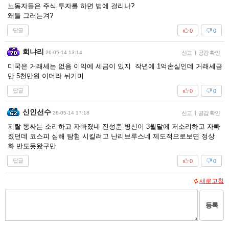
노동자들은 주식 투자를 하면 법에 걸리나?
왜들 그러는겨?
답글
0
0
희냐리
26-05-14 13:14
신고
|
공감 확인
미국은 거래세는 없음 이익에 세금이 있지 작년에 1억손실인데 거래세금
만 5천만원 이더라 뉘기미
답글
0
0
신인선수
26-05-14 17:18
신고
|
공감 확인
지랄 똥싸는 소리하고 자빠졌네 진성준 병신이 3월달에 저소리하고 자빠
졌던데 코스피 심해 탐험 시킬려고 난리브루스네 제도적으로보면 정상
화 반도못왔구만
답글
0
0
새로고침
등록