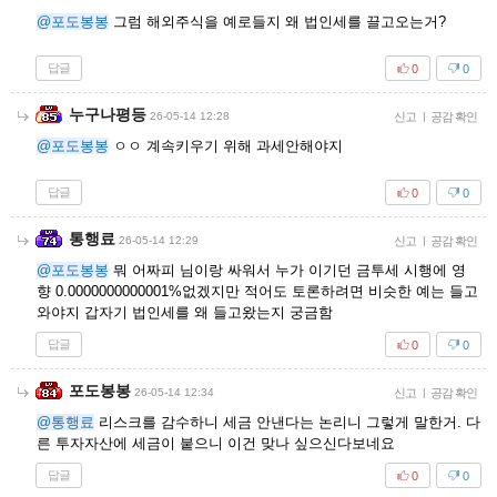
@포도봉봉
그럼 해외주식을 예로들지 왜 법인세를 끌고오는거?
답글
0
0
누구나평등
26-05-14 12:28
신고
|
공감 확인
@포도봉봉
ㅇㅇ 계속키우기 위해 과세안해야지
답글
0
0
통행료
26-05-14 12:29
신고
|
공감 확인
@포도봉봉
뭐 어짜피 님이랑 싸워서 누가 이기던 금투세 시행에 영
향 0.0000000000001%없겠지만 적어도 토론하려면 비슷한 예는 들고
와야지 갑자기 법인세를 왜 들고왔는지 궁금함
답글
0
0
포도봉봉
26-05-14 12:34
신고
|
공감 확인
@통행료
리스크를 감수하니 세금 안낸다는 논리니 그렇게 말한거. 다
른 투자자산에 세금이 붙으니 이건 맞나 싶으신다보네요
답글
0
0