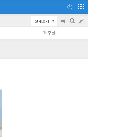
전체보기
공
검
글
지
색
10추글
on/off
쓰
기