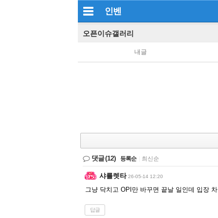
인벤
오픈이슈갤러리
내글
댓글
(12)
등록순
|
최신순
샤를렛타
26-05-14 12:20
그냥 닥치고 OPI만 바꾸면 끝날 일인데 입장 
답글