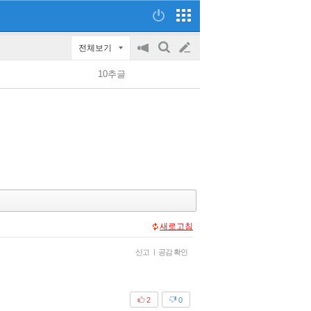
전체보기
공
검
글
지
색
10추글
on/off
쓰
기
새로고침
신고
|
공감 확인
2
0