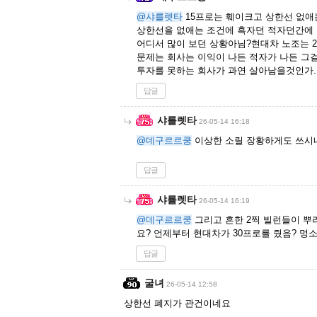
@샤를렛타
15프로는 훼이크고 상한선 없애
상한선을 없애는 조건에 흑자던 적자던간에 
어디서 많이 보던 상황아님?현대차 노조는 
문제는 회사는 이익이 나든 적자가 나든 그
투자를 못하는 회사가 과연 살아남을것인가.
답글
샤를렛타
26-05-14 16:18
@데구르르쿵
이상한 소릴 장황하게도 쓰시
답글
샤를렛타
26-05-14 16:19
@데구르르쿵
그리고 흔한 2찍 빌런들이 뿌
요? 언제부터 현대차가 30프로를 줬음? 멍
답글
굴녀
26-05-14 12:58
상한선 폐지가 관건이네요