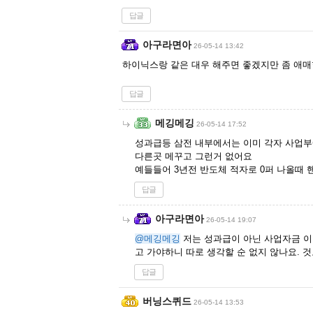
답글
아구라면아
26-05-14 13:42
하이닉스랑 같은 대우 해주면 좋겠지만 좀 애매함
답글
메깅메깅
26-05-14 17:52
성과급등 삼전 내부에서는 이미 각자 사업
다른곳 메꾸고 그런거 없어요
예들들어 3년전 반도체 적자로 0퍼 나올때 
답글
아구라면아
26-05-14 19:07
@메깅메깅
저는 성과급이 아닌 사업자금 이
고 가야하니 따로 생각할 순 없지 않나요. 
답글
버닝스퀴드
26-05-14 13:53