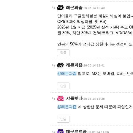
레몬과즙
26-05-14 12:40
단어몰라 구글링해볼분 계실까봐싶어 붙입니
OPI(초과이익성과급, 옛 PS)
2026년 1월 지급 (2025년 실적 기준) 주요 
원 39%, 하만 39%가전/네트워크: VD/DA
연봉의 50%가 성과급 상한이라는 쟁점이 있
답글
레몬과즙
26-05-14 12:41
@레몬과즙
참고로, MX는 모바일, DS는 
답글
샤를렛타
26-05-14 13:38
@레몬과즙
네 상한선 문제 때문에 파업인거
답글
데구르르쿵
26-05-14 14:06