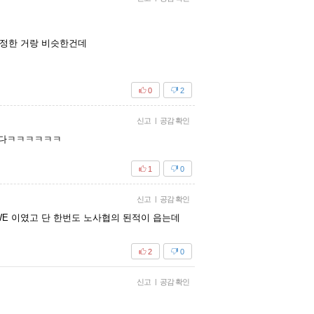
 확정한 거랑 비슷한건데
0
2
신고
|
공감 확인
니다ㅋㅋㅋㅋㅋㅋ
1
0
신고
|
공감 확인
WE 이였고 단 한번도 노사협의 된적이 읍는데
2
0
신고
|
공감 확인