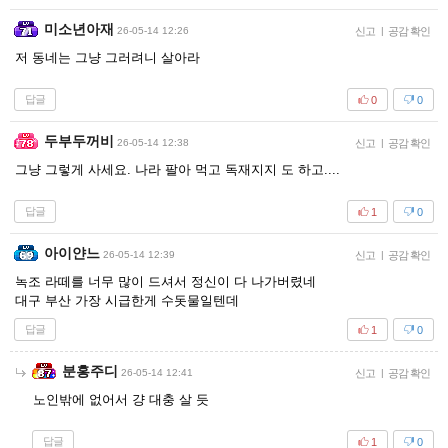
미소년아재
26-05-14 12:26
신고
|
공감 확인
저 동네는 그냥 그러려니 살아라
답글
0
0
두부두꺼비
26-05-14 12:38
신고
|
공감 확인
그냥 그렇게 사세요. 나라 팔아 먹고 독재지지 도 하고....
답글
1
0
아이얀느
26-05-14 12:39
신고
|
공감 확인
녹조 라떼를 너무 많이 드셔서 정신이 다 나가버렸네
대구 부산 가장 시급한게 수돗물일텐데
답글
1
0
분홍주디
26-05-14 12:41
신고
|
공감 확인
노인밖에 없어서 걍 대충 살 듯
답글
1
0