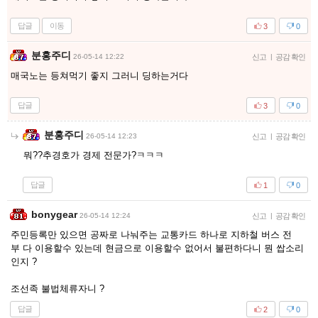
답글
이동
3
0
분홍주디
26-05-14 12:22
신고
|
공감 확인
매국노는 등쳐먹기 좋지 그러니 딩하는거다
답글
3
0
분홍주디
26-05-14 12:23
신고
|
공감 확인
뭐??추경호가 경제 전문가?ㅋㅋㅋ
답글
1
0
bonygear
26-05-14 12:24
신고
|
공감 확인
주민등록만 있으면 공짜로 나눠주는 교통카드 하나로 지하철 버스 전
부 다 이용할수 있는데 현금으로 이용할수 없어서 불편하다니 뭔 쌉소리
인지 ?
조선족 불법체류자니 ?
답글
2
0