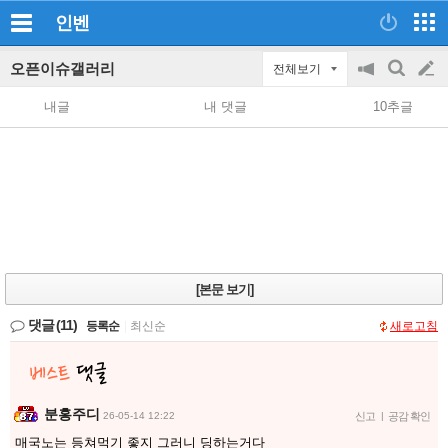
인벤
오픈이슈갤러리
전체보기
공
검
글
지
색
내글
내 댓글
10추글
on/off
쓰
기
[본문 보기]
댓글
(11)
등록순
|
최신순
새로고침
분홍주디
26-05-14 12:22
신고
|
공감 확인
매국노는 등쳐먹기 좋지 그러니 딩하는거다