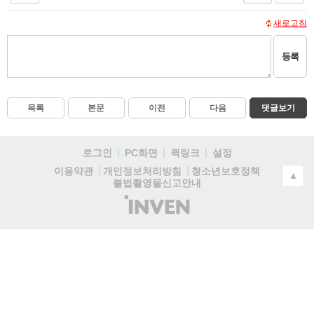
새로고침
등록
목록
본문
이전
다음
댓글보기
로그인
PC화면
퀵링크
설정
청소년보호정책
이용약관
개인정보처리방침
▲
불법촬영물신고안내
(주)
인
벤