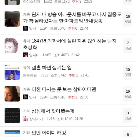
아이스티이
Lv.32
조회 1170
추천 3
22:03
단지 내 방송 아나운서를 바꾸고 나서 집중도
계층
16
가 확 올라갔다는 한 아파트의 안내방송
댓글
입사
Lv.94
조회 5640
추천 6
21:44
1847년 의학서에 실린 자위 많이하는 남자
유머
7
초상화
댓글
옆사마
Lv.87
조회 4673
21:42
결혼 하면 생기는 일
유머
10
댓글
봄봄봉필
Lv.31
조회 3742
추천 2
21:41
이젠 다시는 못 보는 삼파이더맨
계층
16
댓글
입사
Lv.94
조회 4516
추천 3
21:38
심심해서 찾아봤는데
기타
3
댓글
장재시카
Lv.76
조회 1810
21:38
인벤 아이디 해킹.
기타
8