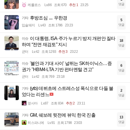
댓글
케를로스
Lv.86
조회 670
추천 1
23:25
후방조심 ㅡ 우한경
기타
5
댓글
입술돼지
Lv.43
조회 1786
23:23
이 대통령, ISA·주가 누르기 방지 개편안 질타
이슈
18
하며 “전면 재검토” 지시
댓글
균터
Lv.42
조회 1293
추천 3
23:22
'불안과 기대 사이' 널뛰는 SK하이닉스…증
이슈
6
권가 "HBM4·LTA 기반 펀터멘털 견고"
댓글
균터
Lv.42
조회 769
23:18
(ytb) 데뷔초에 스트레스성 폭식으로 다들 불
기타
2
었다는 리센느
댓글
옆사마
Lv.87
조회 834
추천 2
23:11
GM, 쉐보레 뒷전에 뷰익 한국 진출
기타
13
댓글
히스파니에
Lv.91
조회 1798
23:03