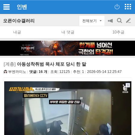
인벤
오픈이슈갤러리
전체보기
공
검
글
지
색
내글
내 댓글
10추글
on/off
쓰
기
[계층]
아동성착취범 목사 체포 당시 한 말
부엔까미노
댓글: 16 개
조회:
12125
추천:
1
2026-05-14 12:25:47