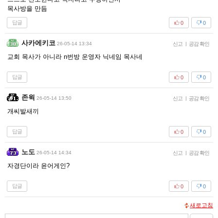
목사방을 만듬
답글
0
0
사카에키코
26-05-14 13:34
신고
|
공감 확인
교회 목사가 아니라 n번방 운영자 닉네임 목사네
답글
0
0
존윅
26-05-14 13:50
신고
|
공감 확인
개씨발새끼
답글
0
0
노도
26-05-14 14:34
신고
|
공감 확인
자경단이라 윤어게인?
답글
0
0
새로고침