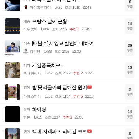
8
댓글
파이혹은파어
Lv.91
조회 1810
22:49
프랑스 날씨 근황
계층
14
댓글
작두콩차
Lv.84
조회 2556
추천 2
22:45
[매불쇼] 서영교 발언에 대하여
이슈
29
댓글
김인영
Lv.83
조회 2358
22:30
게임중독치료..
기타
10
댓글
특대형피자
Lv.62
조회 2692
추천 2
22:28
밥 못먹을까봐 급해진 원이
연예
2
댓글
아이스티이
Lv.32
조회 1134
추천 5
22:18
화이팅
유머
14
댓글
히롣
Lv.15
조회 1237
추천 3
22:08
백제 자객과 프리티걸 ㅋㅋ
연예
3
댓글