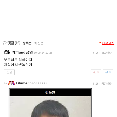
댓글
(16)
등록순
|
최신순
새로고침
커피and금연
26-05-14 12:28
신고
|
공감 확인
부모님도 알아야지
자식이 나쁜놈인거
답글
0
0
Blume
26-05-14 12:31
신고
|
공감 확인