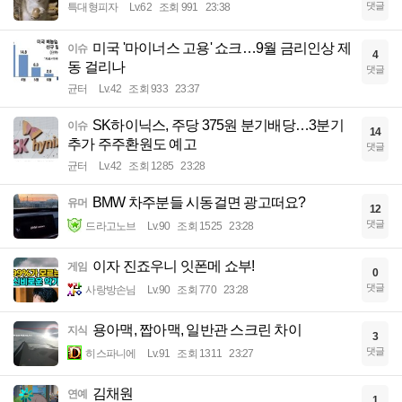
댓글
특대형피자
Lv.62
조회 991
23:38
미국 '마이너스 고용' 쇼크…9월 금리인상 제
이슈
4
동 걸리나
댓글
균터
Lv.42
조회 933
23:37
SK하이닉스, 주당 375원 분기배당…3분기
이슈
14
추가 주주환원도 예고
댓글
균터
Lv.42
조회 1285
23:28
BMW 차주분들 시동걸면 광고떠요?
유머
12
댓글
드라고노브
Lv.90
조회 1525
23:28
이자 진죠우니 잇폰메 쇼부!
게임
0
댓글
사랑방손님
Lv.90
조회 770
23:28
용아맥, 짭아맥, 일반관 스크린 차이
지식
3
댓글
히스파니에
Lv.91
조회 1311
23:27
김채원
연예
1