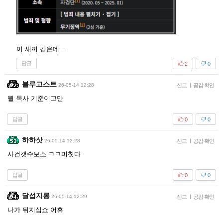
이 새끼 같은데...
답글
2
0
블루고스트
26-05-14 12:28
신고
|
공감 확인
뭘 목사 기준이고만
답글
0
0
하하삿
26-05-14 12:28
신고
|
공감 확인
사건갯수보소 ㅋㅋ미쳣다
답글
0
0
달섭지롱
26-05-14 12:29
신고
|
공감 확인
나가 뒤지십쇼 어휴