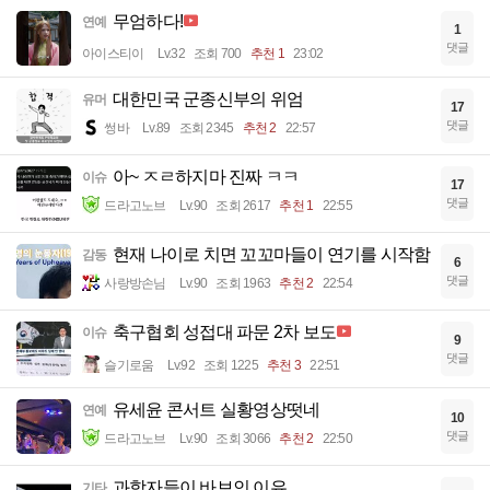
무엄하다!
연예
1
댓글
아이스티이
Lv.32
조회 700
추천 1
23:02
대한민국 군종신부의 위엄
유머
17
댓글
썽바
Lv.89
조회 2345
추천 2
22:57
아~ ㅈㄹ하지마 진짜 ㅋㅋ
이슈
17
댓글
드라고노브
Lv.90
조회 2617
추천 1
22:55
현재 나이로 치면 꼬꼬마들이 연기를 시작함
감동
6
댓글
사랑방손님
Lv.90
조회 1963
추천 2
22:54
축구협회 성접대 파문 2차 보도
이슈
9
댓글
슬기로움
Lv.92
조회 1225
추천 3
22:51
유세윤 콘서트 실황영상떳네
연예
10
댓글
드라고노브
Lv.90
조회 3066
추천 2
22:50
과학자들이 바보인 이유
기타