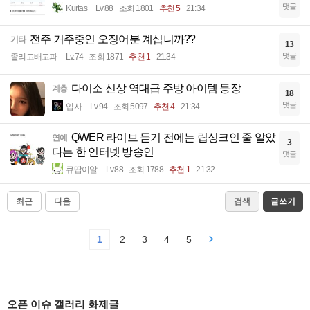
댓글
Kurtas
Lv.88
조회 1801
추천 5
21:34
전주 거주중인 오징어분 계십니까??
기타
13
댓글
졸리고배고파
Lv.74
조회 1871
추천 1
21:34
다이소 신상 역대급 주방 아이템 등장
계층
18
댓글
입사
Lv.94
조회 5097
추천 4
21:34
QWER 라이브 듣기 전에는 립싱크인 줄 알았
연예
3
다는 한 인터넷 방송인
댓글
큐땁이알
Lv.88
조회 1788
추천 1
21:32
최근
다음
검색
글쓰기
1
2
3
4
5
오픈 이슈 갤러리 화제글