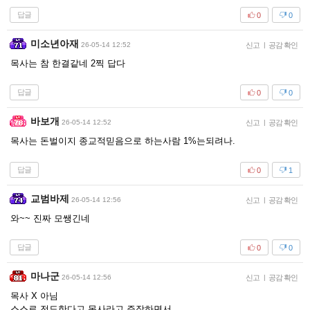
답글
0
0
미소년아재
26-05-14 12:52
신고
|
공감 확인
목사는 참 한결같네 2찍 답다
답글
0
0
바보개
26-05-14 12:52
신고
|
공감 확인
목사는 돈벌이지 종교적믿음으로 하는사람 1%는되려나.
답글
0
1
교범바제
26-05-14 12:56
신고
|
공감 확인
와~~ 진짜 모쌩긴네
답글
0
0
마나군
26-05-14 12:56
신고
|
공감 확인
목사 X 아님
스스로 전도한다고 목사라고 주장하면서