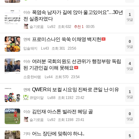
폭염속 남자가 길에 앉아 울고있어요”…30년
이슈
1
전 실종자였다
댓글
슬기로움
Lv.92
조회 632
추천 1
00:05
프로미스나인 쑥쑥 이채영 백지헌
연예
0
댓글
입술돼지
Lv.43
조회 301
23:56
여러분 국회의원도 선관위가 행정부랑 독립
이슈
4
된 기관인걸 이해 못해요
댓글
소중한바램
Lv.44
조회 570
23:54
QWER의 보컬 시요밍 진짜로 큰일 난 이유
연예
1
댓글
큐땁이알
Lv.88
조회 1192
23:42
김민재 아스톤 빌라전 헤딩 골
이슈
0
댓글
슬기로움
Lv.92
조회 1198
23:41
어느 장단에 맞춰야 하냐..
기타
5