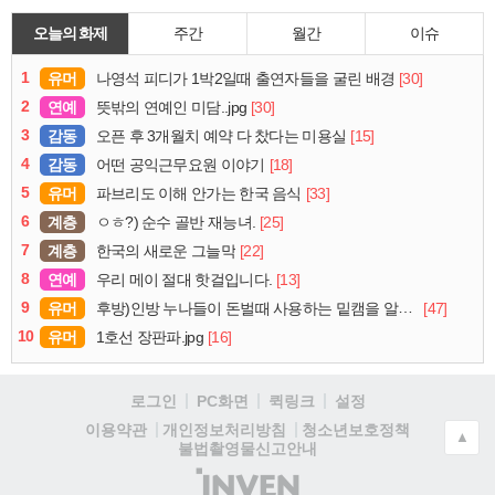
오늘의 화제
주간
월간
이슈
1
유머
[30]
나영석 피디가 1박2일때 출연자들을 굴린 배경
2
연예
[30]
뜻밖의 연예인 미담..jpg
3
감동
[15]
오픈 후 3개월치 예약 다 찼다는 미용실
4
감동
[18]
어떤 공익근무요원 이야기
5
유머
[33]
파브리도 이해 안가는 한국 음식
6
계층
[25]
ㅇㅎ?) 순수 골반 재능녀.
7
계층
[22]
한국의 새로운 그늘막
8
연예
[13]
우리 메이 절대 핫걸입니다.
9
유머
[47]
후방)인방 누나들이 돈벌때 사용하는 밑캠을 알아보자
10
유머
[16]
1호선 장판파.jpg
로그인
PC화면
퀵링크
설정
청소년보호정책
이용약관
개인정보처리방침
▲
불법촬영물신고안내
(주)