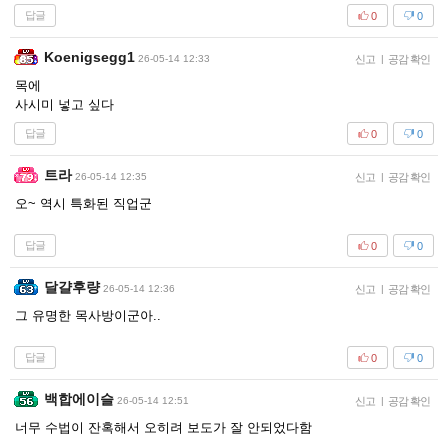
답글
0
0
Koenigsegg1
26-05-14 12:33
신고
|
공감 확인
목에
사시미 넣고 싶다
답글
0
0
트라
26-05-14 12:35
신고
|
공감 확인
오~ 역시 특화된 직업군
답글
0
0
달걀후량
26-05-14 12:36
신고
|
공감 확인
그 유명한 목사방이군아..
답글
0
0
백합에이슬
26-05-14 12:51
신고
|
공감 확인
너무 수법이 잔혹해서 오히려 보도가 잘 안되었다함