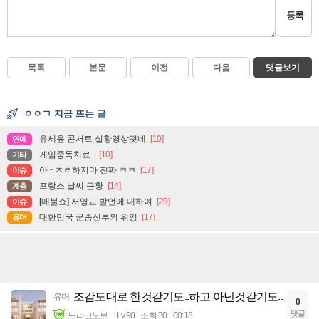
등록
목록
본문
이전
다음
댓글보기
ㅇㅇㄱ 지금 뜨는 글
유세윤 콘서트 실황영상떳네
[10]
연예
게임중독치료..
[10]
기타
아~ ㅈㄹ하지마 진짜 ㅋㅋ
[17]
이슈
프랑스 날씨 근황
[14]
계층
[매불쇼] 서영교 발언에 대하여
[29]
이슈
대한민국 군종신부의 위엄
[17]
유머
조감도대로 한것같기도..하고 아닌것같기도..
유머
0
댓글
드라고노브
Lv.90
조회 80
00:18