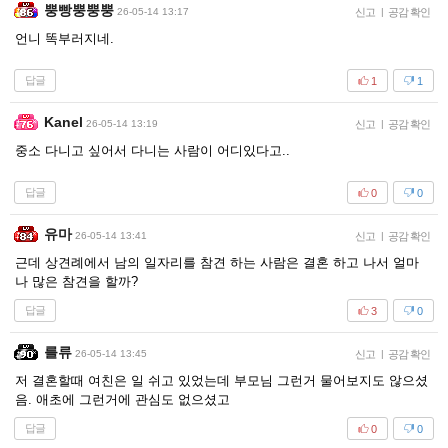
뿡빵뿡뿡뿡
26-05-14 13:17
신고
|
공감 확인
언니 똑부러지네.
답글
1
1
Kanel
26-05-14 13:19
신고
|
공감 확인
중소 다니고 싶어서 다니는 사람이 어디있다고..
답글
0
0
유마
26-05-14 13:41
신고
|
공감 확인
근데 상견례에서 남의 일자리를 참견 하는 사람은 결혼 하고 나서 얼마
나 많은 참견을 할까?
답글
3
0
를류
26-05-14 13:45
신고
|
공감 확인
저 결혼할때 여친은 일 쉬고 있었는데 부모님 그런거 물어보지도 않으셨
음. 애초에 그런거에 관심도 없으셨고
답글
0
0