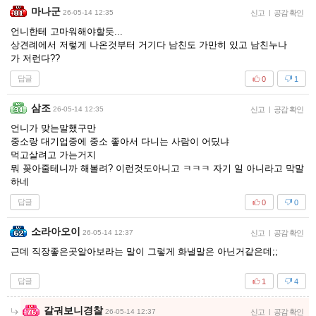
마나군
26-05-14 12:35
신고
|
공감 확인
언니한테 고마워해야할듯...
상견례에서 저렇게 나온것부터 거기다 남친도 가만히 있고 남친누나
가 저런다??
답글
0
1
삼조
26-05-14 12:35
신고
|
공감 확인
언니가 맞는말했구만
중소랑 대기업중에 중소 좋아서 다니는 사람이 어딨냐
먹고살려고 가는거지
뭐 꽂아줄테니까 해볼려? 이런것도아니고 ㅋㅋㅋ 자기 일 아니라고 막말
하네
답글
0
0
소라아오이
26-05-14 12:37
신고
|
공감 확인
근데 직장좋은곳알아보라는 말이 그렇게 화낼말은 아닌거같은데;;
답글
1
4
갈궈보니경찰
26-05-14 12:37
신고
|
공감 확인