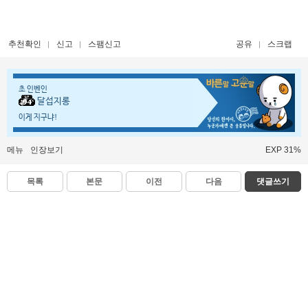
추천확인
신고
스팸신고
공유
스크랩
초 인벤인
달섭지롱
이게 지구냐!
메뉴
인장보기
EXP 31%
목록
본문
이전
다음
댓글쓰기