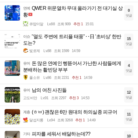
QWER 위문열차 무대 올라가기 전 대기실 상
연예
0
황
댓글
큐땁이알
Lv.88
조회 909
추천 1
15:01
"열도 주변에 트리플 태풍"‥日 '초비상' 한반
이슈
15
도는?
댓글
빛로제
Lv.88
조회 1599
14:59
돈 많은 연예인 삥뜯어서 가난한 사람들에게
유머
4
분배하는 활빈당 부부
댓글
풀소유
Lv.86
조회 2231
추천 1
14:59
남의 여친 사진들
유머
12
댓글
고도비만
Lv.91
조회 2297
추천 3
14:53
(ㅎㅂ) 괜찮은 6만 원대의 하의실종 피규어
계층
11
댓글
달섭지롱
Lv.94
조회 3268
추천 1
14:49
피자를 세워서 배달하는데??
기타
10