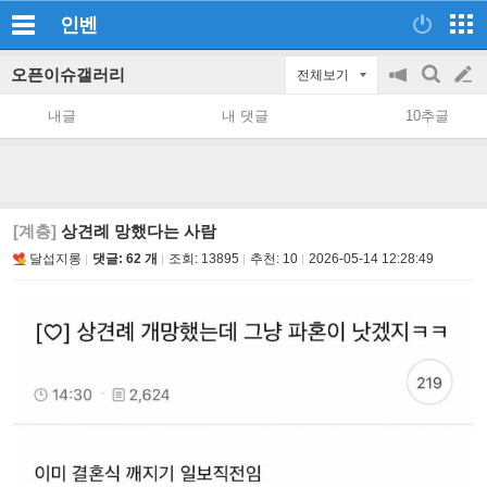
인벤
오픈이슈갤러리
전체보기
공
검
글
지
색
내글
내 댓글
10추글
on/off
쓰
기
[계층]
상견례 망했다는 사람
달섭지롱
댓글: 62 개
조회:
13895
추천:
10
2026-05-14 12:28:49