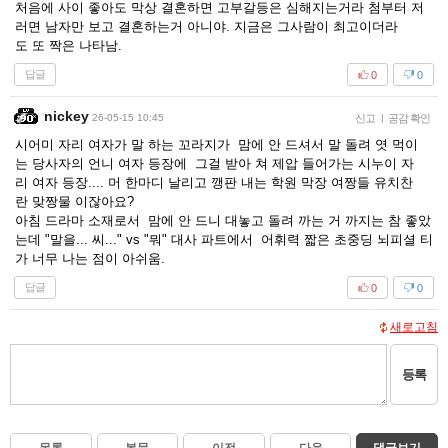
처음에 사이 좋아도 막상 결혼하면 고부갈등은 심해지는거라 첨부터 저
러면 남자만 보고 결혼하는거 아니야. 지금은 그사람이 최고이더라
도 또 짝은 나타남.
답글
0
0
nickey
26-05-15 10:45
신고
|
공감 확인
시어미 자리 여자가 말 하는 꼬라지가 맘에 안 드셔서 말 돌려 엿 먹이
는 당사자의 언니 여자 등장에 그걸 받아 쳐 제압 들어가는 시누이 자
리 여자 등장.... 머 한마디 날리고 깽판 내는 학원 막장 여짱들 유치찬
란 맞짱물 이잖아요?
아침 드라마 소재로서 맘에 안 드니 대놓고 돌려 까는 거 까지는 참 좋았
는데 "말을... 씨..." vs "뭐" 대사 파트에서 어휘력 짧은 초중딩 뇌피셜 티
가 너무 나는 점이 아쉬움.
답글
0
0
새로고침
등록