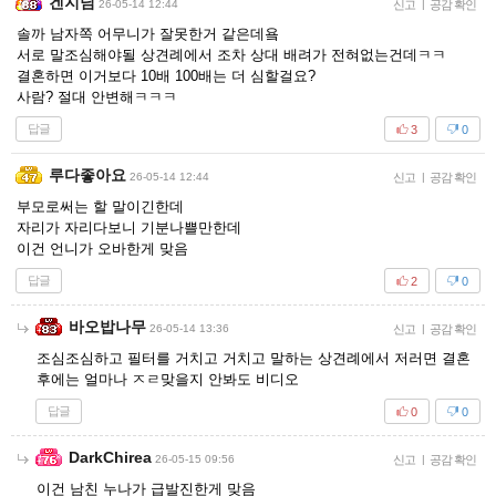
겐지님
26-05-14 12:44
신고
|
공감 확인
솔까 남자쪽 어무니가 잘못한거 같은데욬
서로 말조심해야될 상견례에서 조차 상대 배려가 전혀없는건데ㅋㅋ
결혼하면 이거보다 10배 100배는 더 심할걸요?
사람? 절대 안변해ㅋㅋㅋ
답글
3
0
루다좋아요
26-05-14 12:44
신고
|
공감 확인
부모로써는 할 말이긴한데
자리가 자리다보니 기분나쁠만한데
이건 언니가 오바한게 맞음
답글
2
0
바오밥나무
26-05-14 13:36
신고
|
공감 확인
조심조심하고 필터를 거치고 거치고 말하는 상견례에서 저러면 결혼
후에는 얼마나 ㅈㄹ맞을지 안봐도 비디오
답글
0
0
DarkChirea
26-05-15 09:56
신고
|
공감 확인
이건 남친 누나가 급발진한게 맞음