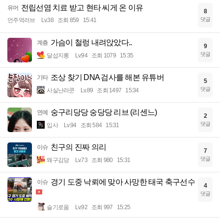
전립선염 치료 받고 현타 씨게 온 이유
유머
8
댓글
언주역러브
Lv.38
조회 859
15:41
가슴이 철렁 내려앉았다..
계층
9
댓글
달섭지롱
Lv.94
조회 1079
15:35
조상 찾기 DNA 검사를 해본 유튜버
기타
5
댓글
사실난라쿤
Lv.89
조회 1497
15:34
숭구리당당 숭당당 리브 (리센느)
연예
2
댓글
입사
Lv.94
조회 584
15:31
친구의 진짜 의리
이슈
7
댓글
왜구김당
Lv.73
조회 980
15:31
경기 도중 낙뢰에 맞아 사망한 태국 축구선수
이슈
4
댓글
슬기로움
Lv.92
조회 997
15:25