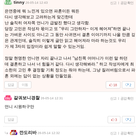
tinny
26-05-14 12:43
신고
|
공감 확인
은연중에 뭐 느낀게 있으면 파혼이든 뭐든
다시 생각해보고 고려하는게 맞긴한데
난 솔직히 여자쪽 언니가 급발진 했다고 생각함.
당장 고민은 작성자 몫이고 또 "우리 그만하자~ 이게 헤어져"하면 끝나
는 가벼운 사이도 아니고 그 동안 사귀면서 결혼 이야기까지 나올 만큼 깊
은 관계인데, 솔직히 이렇게 글만 읽고 헤어져라 마라 하는것도 우리
가 제 3자의 입장이라 쉽게 말할 수 있는거임.
정말 현명한 언니면 자리 끝나고 나서 "남친쪽 어머니가 이런 말 하던
데 결혼하고 나서 너 힘들거 같다. 다시 생각해봐라." 하고 작성자에게 최
소한의 고민 후 결정할 기회 정도는 줘야 하는데, 그냥 질러버림으로서 파
혼 외에는 답이 없는 상황을 만들었음.
답글
이동
18
2
갈궈보니경찰
26-05-14 12:31
신고
|
공감 확인
언니 시원하구만
답글
3
2
깐도리바
26-05-14 12:32
신고
|
공감 확인