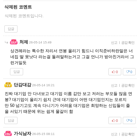
삭제된 코멘트
삭제된 코멘트입니다.
답글
처제
26-05-14 15:49
신고
|
공감 확인
상견례라는 특수한 자리서 연봉 올리기 힘드니 이직준비하란말은 너
네집 딸 못낫다 라는걸 돌려말하는거고 그걸 언니가 받아친거라서 그
런거일듯
답글
0
0
단감대감
26-05-14 16:21
신고
|
공감 확인
진짜 대기업 안 다녀보고 대기업 이름 값만 보고 저러는 부모들 많음 연
봉? 대기업이 올리기 쉽지 근데 대기업이 어떤 대기업인지는 모르지
만 50 넘기고도 계속 다니기가 어려움 대기업은 희망하는 신입들이 줄
을 서있기 때문에 위는 쉽게 물갈이 함
답글
0
0
가식남자
26-05-15 08:11
신고
|
공감 확인