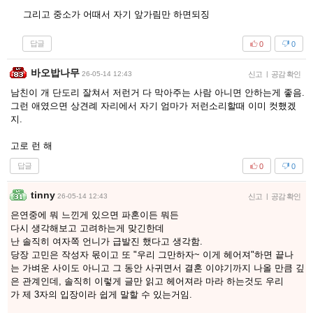
그리고 중소가 어때서 자기 앞가림만 하면되징
답글
0
0
바오밥나무
26-05-14 12:43
신고
|
공감 확인
남친이 개 단도리 잘쳐서 저런거 다 막아주는 사람 아니면 안하는게 좋음.
그런 애였으면 상견례 자리에서 자기 엄마가 저런소리할때 이미 컷했겠
지.
고로 런 해
답글
0
0
tinny
26-05-14 12:43
신고
|
공감 확인
은연중에 뭐 느낀게 있으면 파혼이든 뭐든
다시 생각해보고 고려하는게 맞긴한데
난 솔직히 여자쪽 언니가 급발진 했다고 생각함.
당장 고민은 작성자 몫이고 또 "우리 그만하자~ 이게 헤어져"하면 끝나
는 가벼운 사이도 아니고 그 동안 사귀면서 결혼 이야기까지 나올 만큼 깊
은 관계인데, 솔직히 이렇게 글만 읽고 헤어져라 마라 하는것도 우리
가 제 3자의 입장이라 쉽게 말할 수 있는거임.