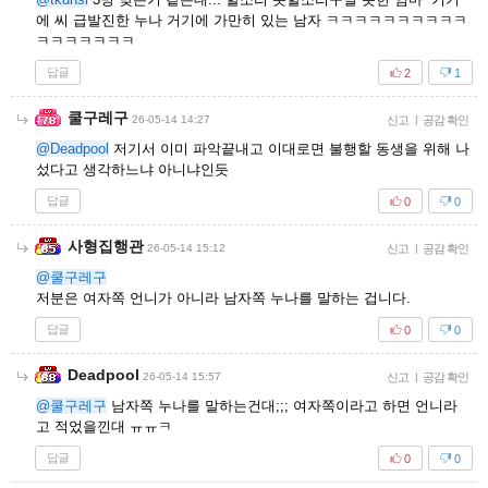
에 씨 급발진한 누나 거기에 가만히 있는 남자 ㅋㅋㅋㅋㅋㅋㅋㅋㅋㅋ
ㅋㅋㅋㅋㅋㅋㅋ
답글
2
1
쿨구레구
26-05-14 14:27
신고
|
공감 확인
@Deadpool
저기서 이미 파악끝내고 이대로면 불행할 동생을 위해 나
섰다고 생각하느냐 아니냐인듯
답글
0
0
사형집행관
26-05-14 15:12
신고
|
공감 확인
@쿨구레구
저분은 여자쪽 언니가 아니라 남자쪽 누나를 말하는 겁니다.
답글
0
0
Deadpool
26-05-14 15:57
신고
|
공감 확인
@쿨구레구
남자쪽 누나를 말하는건대;;; 여자쪽이라고 하면 언니라
고 적었을낀대 ㅠㅠㅋ
답글
0
0