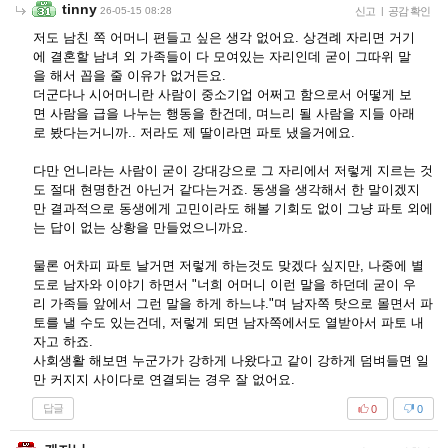
tinny
26-05-15 08:28
신고
|
공감 확인
저도 남친 쪽 어머니 편들고 싶은 생각 없어요. 상견례 자리면 거기
에 결혼할 남녀 외 가족들이 다 모여있는 자리인데 굳이 그따위 말
을 해서 꼽을 줄 이유가 없거든요.
더군다나 시어머니란 사람이 중소기업 어쩌고 함으로서 어떻게 보
면 사람을 급을 나누는 행동을 한건데, 며느리 될 사람을 지들 아래
로 봤다는거니까.. 저라도 제 딸이라면 파토 냈을거에요.
다만 언니라는 사람이 굳이 강대강으로 그 자리에서 저렇게 지르는 것
도 절대 현명한건 아닌거 같다는거죠. 동생을 생각해서 한 말이겠지
만 결과적으로 동생에게 고민이라도 해볼 기회도 없이 그냥 파토 외에
는 답이 없는 상황을 만들었으니까요.
물론 어차피 파토 날거면 저렇게 하는것도 맞겠다 싶지만, 나중에 별
도로 남자와 이야기 하면서 "너희 어머니 이런 말을 하던데 굳이 우
리 가족들 앞에서 그런 말을 하게 하느냐."며 남자쪽 탓으로 몰면서 파
토를 낼 수도 있는건데, 저렇게 되면 남자쪽에서도 열받아서 파토 내
자고 하죠.
사회생활 해보면 누군가가 강하게 나왔다고 같이 강하게 덤벼들면 일
만 커지지 사이다로 연결되는 경우 잘 없어요.
답글
0
0