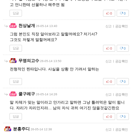
고 언니한테 선물하나 해주면 됨
답글
0
0
천상날개
26-05-14 13:40
신고
|
공감 확인
그럼 본인도 직장 알아보라고 말할꺼에요? 저기서?
그것도 저렇게 말할꺼에요?
답글
0
0
무명의고수
26-05-14 13:50
신고
|
공감 확인
전형적인 찐따입니다. 사실을 상황 안 가려서 말하는
답글
0
0
쿨구레구
26-05-14 14:26
신고
|
공감 확인
말 자체가 맞는 말이라고 안가리고 말하면 그냥 틀려먹은 말이 됩니
다. 자리가 자리인지라... 남의 자식 귀히 여기진 않을것같긴한요
답글
0
0
분홍주디
26-05-14 12:38
신고
|
공감 확인