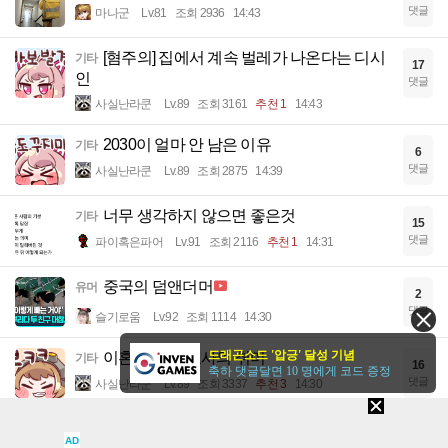
댓글
마나군
Lv.81
조회 2936
14:43
[혐주의] 집에서 계속 벌레가 나온다는 디시
기타
17
인
댓글
사실난라쿤
Lv.89
조회 3161
추천 1
14:43
2030이 얼마 안 남은 이유
기타
6
댓글
사실난라쿤
Lv.89
조회 2875
14:39
너무 생각하지 않으면 좋은것
기타
15
댓글
파이혹은파어
Lv.91
조회 2116
추천 1
14:31
중국의 덤앤더머
유머
2
댓글
슬기로움
Lv.92
조회 1114
14:30
드래곤소드 '압긍' 달성 기념
이혼 전문 변호사의 취미
기타
16
축하 댓글달면 10 명에게 코드 증정
댓글
사실난라쿤
Lv.89
조회 3337
추천 3
14:30
흔한 맥도날드 쿠팡잇츠 후기
유머
7
AD