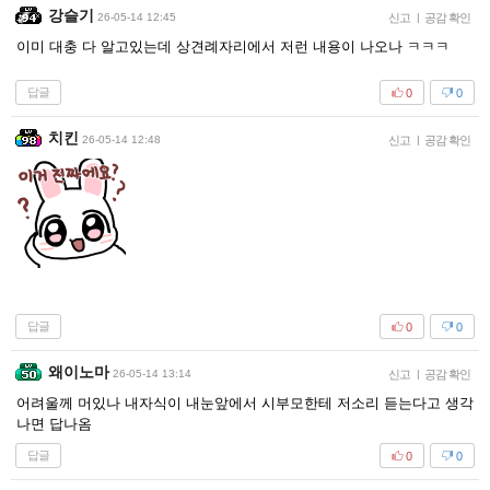
강슬기
26-05-14 12:45
신고
|
공감 확인
이미 대충 다 알고있는데 상견례자리에서 저런 내용이 나오나 ㅋㅋㅋ
답글
0
0
치킨
26-05-14 12:48
신고
|
공감 확인
답글
0
0
왜이노마
26-05-14 13:14
신고
|
공감 확인
어려울께 머있나 내자식이 내눈앞에서 시부모한테 저소리 듣는다고 생각
나면 답나옴
답글
0
0