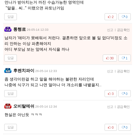
언나가 받아치는거 까진 수습가능한 영역인데
"말을.. 씨.." 이랬으면 파토난거임
답글
2
0
통행료
26-05-14 12:33
신고
|
공감 확인
남자가 '애미가 못배워서 저런다. 결혼하면 앞으로 볼 일 없다'이정도 소
리 안하는 이상 파혼해야지
어디 부모님 보는 앞에서 자식을 까나
답글
30
1
후렌치파이
26-05-14 12:33
신고
|
공감 확인
좀 생각이란걸 하고 말을 해야하는 불편한 자리인데
나중에 식구가 되고 나면 얼마나 더 개소리를 내뱉을지..
답글
3
0
오비탈메쉬
26-05-14 12:34
신고
|
공감 확인
현실은 아닌듯 ㅋㅋㅋ
답글
0
0