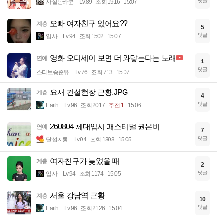
댓글
사실난라쿤
Lv.89
조회 1916
15:07
오빠 여자친구 있어요??
계층
5
댓글
입사
Lv.94
조회 1502
15:07
영화 오디세이 보면 더 와닿는다는 노래
연예
1
댓글
스티브승준유
Lv.76
조회 713
15:07
요새 건설현장 근황.JPG
계층
4
댓글
Earth
Lv.96
조회 2017
추천 1
15:06
260804 체대입시 패스티벌 권은비
연예
7
댓글
달섭지롱
Lv.94
조회 1393
15:05
여자친구가 늦었을 때
계층
2
댓글
입사
Lv.94
조회 1174
15:05
서울 강남역 근황
계층
10
댓글
Earth
Lv.96
조회 2126
15:04