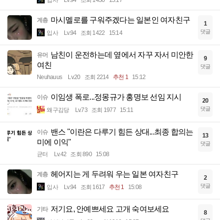
입사
Lv.94
조회 1430
15:17
마시멜로를 구워주겠다는 일본인 여자친구
계층
1
댓글
입사
Lv.94
조회 1422
15:14
남친이 운전하는데 옆에서 자꾸 자서 미안한
유머
9
여친
댓글
Neuhauus
Lv.20
조회 2214
추천 1
15:12
이임생 폭로...정몽규가 홍명보 선임 지시
이슈
20
댓글
왜구김당
Lv.73
조회 1977
15:11
밴스 "이란은 다루기 힘든 상대...최종 합의는
이슈
13
미에 이익"
댓글
균터
Lv.42
조회 890
15:08
헤어지는 게 두려워 우는 일본 여자친구
계층
2
댓글
입사
Lv.94
조회 1617
추천 1
15:08
저기요, 안예쁘세요 고개 숙여보세요
기타
8