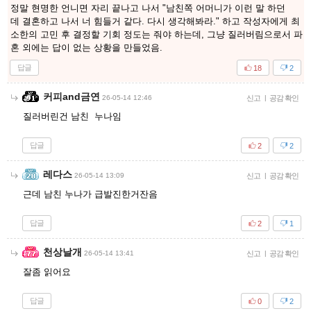
정말 현명한 언니면 자리 끝나고 나서 "남친쪽 어머니가 이런 말 하던
데 결혼하고 나서 너 힘들거 같다. 다시 생각해봐라." 하고 작성자에게 최
소한의 고민 후 결정할 기회 정도는 줘야 하는데, 그냥 질러버림으로서 파
혼 외에는 답이 없는 상황을 만들었음.
답글
18
2
커피and금연
26-05-14 12:46
신고
|
공감 확인
질러버린건 남친 누나임
답글
2
2
레다스
26-05-14 13:09
신고
|
공감 확인
근데 남친 누나가 급발진한거잔음
답글
2
1
천상날개
26-05-14 13:41
신고
|
공감 확인
잘좀 읽어요
답글
0
2