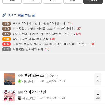
목록
본문
이전
다음
댓글보기
ㅇㅇㄱ 지금 뜨는 글
회사의 50대 유부남과 바람핀 30대 유부녀..
[41]
계층
ㅇㅎ?) 일반 사회의 매너를 모르겠다는 AV 여배우..
[29]
계층
남편이 섹스 거부해서 이혼까지 고민 중인 유부녀..
[30]
계층
남녀가 서로 마음에들때 카톡
[30]
유머
애플 '칩 값 올랐으니 디스플레이 공급가 20% 낮춰라' 삼성, LG에 요구.
[50]
이슈
이혼 전문 변호사의 취미
[16]
기타
후방)입큰 스시국누나
계층
1
댓글
너빨갱이지
Lv.86
조회 509
15:45
엄마와의 냉면
유머
1
댓글
사실난라쿤
Lv.89
조회 508
15:43