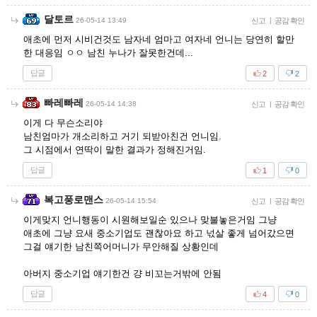
달토르
26-05-14 13:49
신고
|
공감 확인
애초에 먼저 시비건것도 남자네 엄마고 여자네 언니는 당연히 할만
한 대응임 ㅇㅇ 남친 누나가 잘못한건데...
답글
2
2
빠레빠레
26-05-14 14:38
신고
|
공감 확인
이게 다 무슨소리야
남친엄마가 개소리하고 거기 되받아친건 언니임.
그 시점에서 연딱이 말한 결과가 정해진거임.
답글
1
0
복고풍로맨스
26-05-14 15:54
신고
|
공감 확인
이게맞지 언니행동이 시원해보일순 있으나 맞불놓은거임 그냥
애초에 그냥 요새 중소기업도 괜찮아요 하고 넋살 좋게 넘어갔으면
그걸 얘기한 남친쪽어머니가 무안해질 상황인데
아버지 중소기업 얘기한건 걍 비꼬는거밖에 안됨
답글
4
0