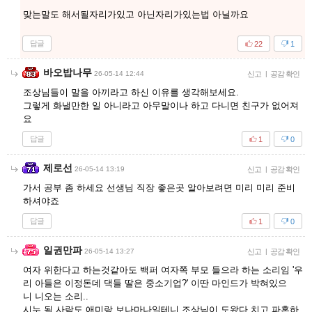
맞는말도 해서될자리가있고 아닌자리가있는법 아닐까요
답글
22
1
바오밥나무
26-05-14 12:44
신고
|
공감 확인
조상님들이 말을 아끼라고 하신 이유를 생각해보세요.
그렇게 화낼만한 일 아니라고 아무말이나 하고 다니면 친구가 없어져
요
답글
1
0
제로선
26-05-14 13:19
신고
|
공감 확인
가서 공부 좀 하세요 선생님 직장 좋은곳 알아보려면 미리 미리 준비
하셔야죠
답글
1
0
일권만파
26-05-14 13:27
신고
|
공감 확인
여자 위한다고 하는것같아도 백퍼 여자쪽 부모 들으라 하는 소리임 '우
리 아들은 이정돈데 댁들 딸은 중소기업?' 이딴 마인드가 박혀있으
니 니오는 소리..
시누 될 사람도 애미랑 보나마나일테니 조상님이 도왔다 치고 파혼하