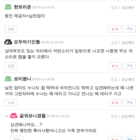
헌트리온
26-05-14 14:23
신고
|
공감 확인
원인 제공자=남친엄마
답글
0
0
모두까기인형
26-05-14 14:29
신고
|
공감 확인
상대부모도 있는 자리에서 저런소리가 입밖으로 나오면 나중엔 무슨 개
소리로 랩을 할지 모른다
답글
1
0
보미왔니
26-05-14 14:30
신고
|
공감 확인
남친 엄마도 누나도 참 딱하네 여자언니도 딱하고 상견례하는데 왜 나온
거야 그런자리에 누나는 왜 데리고 가냐고 언니는 왜 데리구 가고
답글
0
0
갈궈보니경찰
26-05-14 15:14
신고
|
공감 확인
상견례니까요....?
진짜 웬만한 특이사항아니고선 가족 전부가야죠
답글
1
0