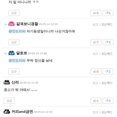
지 일 아니니까 ㅋㅋ
답글
5
5
갈궈보니경찰
26-05-14 12:33
신고
|
공감 확인
@깐도리바
자기동생일이니까 나선거잖아유
답글
7
2
달토르
26-05-14 13:48
신고
|
공감 확인
@깐도리바
무딱 정신줄 놨네
답글
0
2
신라
26-05-14 12:32
신고
|
공감 확인
중소가 뭐 어때서 ㅡㅡ
답글
1
0
커피and금연
26-05-14 12:33
신고
|
공감 확인