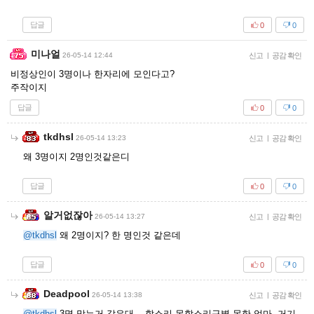
답글
0
0
미나얼
26-05-14 12:44
신고
|
공감 확인
비정상인이 3명이나 한자리에 모인다고?
주작이지
답글
0
0
tkdhsl
26-05-14 13:23
신고
|
공감 확인
왜 3명이지 2명인것같은디
답글
0
0
알거없잖아
26-05-14 13:27
신고
|
공감 확인
@tkdhsl
왜 2명이지? 한 명인것 같은데
답글
0
0
Deadpool
26-05-14 13:38
신고
|
공감 확인
@tkdhsl
3명 맞는거 같은대... 할소리 못할소리구별 못한 엄마 거기