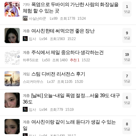
폭염으로 두바이의 가난한 사람의 화장실을
기타
1
체험 할 수 있는 곳
댓글
사실난라쿤
Lv.89
조회 1778
15:24
여사친한테 써먹으면 좋은 장난
계층
9
댓글
입사
Lv.94
조회 1563
15:22
주식에서 제일 중요하다 생각하는건
계층
19
댓글
하루5프로
Lv.50
조회 1480
추천 1
15:22
스팀 디비전 리서전스 후기
게임
7
댓글
스피커마우스
Lv.37
조회 1105
15:20
[날씨] 오늘~내일 폭염 절정…서울 39도·대구
계층
6
36도
댓글
입사
Lv.94
조회 779
15:19
여사친이랑 같이 노래 듣다가 생길 수 있는
계층
8
일
댓글