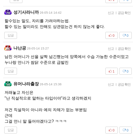
성기사라니까
26-05-14 14:42
신고
|
공감 확인
할수있는 말도, 자리를 가려야하는법.
할수 있는 말이라도 안해도 상관없는건 하지 않는게 좋다.
답글
0
0
나난공
26-05-14 15:27
신고
|
공감 확인
남친 어머니가 선을 살짝 넘긴했는데 양쪽에서 수습 가능한 수준이었고
누나랑 언니가 쌈닭 수준으로 급발진
답글
1
0
유머나라출장
26-05-14 15:36
신고
|
공감 확인
저래놓고 자신은
"난 직설적으로 말하는 타입이야"라고 생각하겠지
저건 직설적이 아니라 예의 자체가 없는 부분임
근데
그걸 언니 말 들어야겠다고? ㅋㅋㅋ
답글
0
0