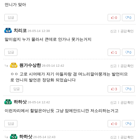
언니가 맞아
답글
0
0
치리코
26-05-14 12:38
신고
|
공감 확인
말이쉽지 누가 몰라서 큰데로 안가나 못가는거지
답글
1
0
뭔가수상한
26-05-14 12:42
신고
|
공감 확인
ㅇㅇ 고로 시어매가 자기 아들자랑 겸 며느리깔아뭉개는 발언이므
로 언니의 발언은 정당화 되었습니다
답글
3
0
하하삿
26-05-14 12:42
신고
|
공감 확인
이런자리에서 할말은아닌듯 그냥 맘에안드니깐 저소리하는거고
답글
0
0
하하삿
26-05-14 12:43
신고
|
공감 확인