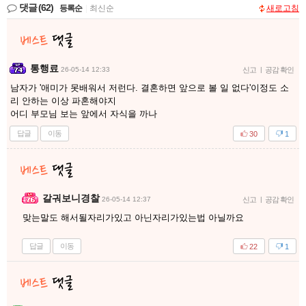
댓글
(62)
등록순
|
최신순
새로고침
통행료
26-05-14 12:33
신고
|
공감 확인
남자가 '애미가 못배워서 저런다. 결혼하면 앞으로 볼 일 없다'이정도 소
리 안하는 이상 파혼해야지
어디 부모님 보는 앞에서 자식을 까나
답글
이동
30
1
갈궈보니경찰
26-05-14 12:37
신고
|
공감 확인
맞는말도 해서될자리가있고 아닌자리가있는법 아닐까요
답글
이동
22
1