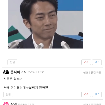
답글
0
0
춘식이모자
26-05-14 12:55
신고
|
공감 확인
지금은 업소녀
저때 귀여웠는데ㅜ살찌기 전까진
답글
0
0
장겸
26-05-14 12:56
신고
|
공감 확인