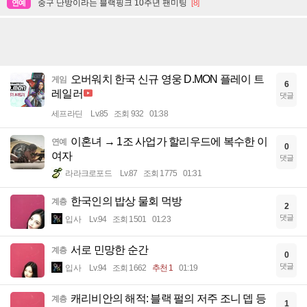
중구 난방이라는 블랙핑크 10주년 팬미팅
[8]
연예
오버워치 한국 신규 영웅 D.MON 플레이 트
게임
6
레일러
댓글
세프라딘
Lv.85
조회 932
01:38
이혼녀 → 1조 사업가 할리우드에 복수한 이
연예
0
여자
댓글
라라크로포드
Lv.87
조회 1775
01:31
한국인의 밥상 물회 먹방
계층
2
댓글
입사
Lv.94
조회 1501
01:23
서로 민망한 순간
계층
0
댓글
입사
Lv.94
조회 1662
추천 1
01:19
캐리비안의 해적: 블랙 펄의 저주 조니 뎁 등
계층
1