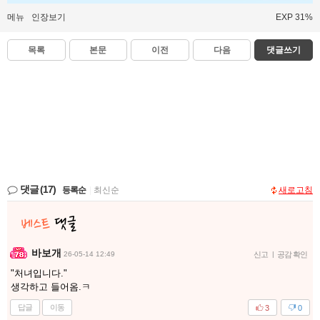
메뉴
인장보기
EXP 31%
목록
본문
이전
다음
댓글쓰기
댓글
(17)
등록순
|
최신순
새로고침
바보개
26-05-14 12:49
신고
|
공감 확인
"처녀입니다."
생각하고 들어옴.ㅋ
답글
이동
3
0