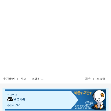
추천확인
신고
스팸신고
공유
스크랩
초 인벤인
달섭지롱
이게 지구냐!