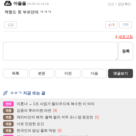
아옳옳
26-05-14 14:19
신고
|
공감 확인
잭형도 못 부르던데 ㅋㅋㅋ
답글
0
0
새로고침
등록
목록
본문
이전
다음
댓글보기
ㅇㅇㄱ 지금 뜨는 글
이혼녀 → 1조 사업가 할리우드에 복수한 이 여자
연예
김풍의 후라이팬 라면
[4]
계층
캐리비안의 해적: 블랙 펄의 저주 조니 뎁 등장씬
[1]
계층
서로 민망한 순간
계층
한국인의 밥상 물회 먹방
[2]
계층