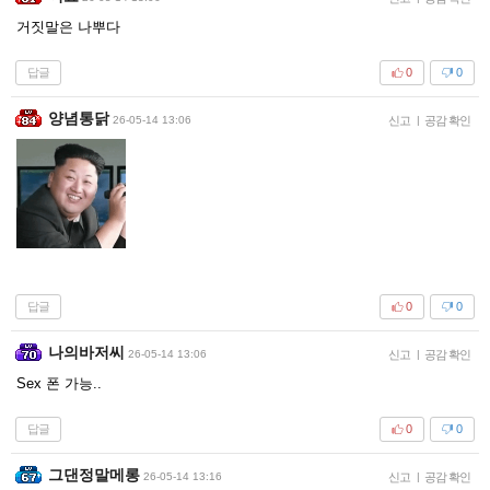
거짓말은 나뿌다
답글
0
0
양념통닭
26-05-14 13:06
신고
|
공감 확인
답글
0
0
나의바저씨
26-05-14 13:06
신고
|
공감 확인
Sex 폰 가능..
답글
0
0
그댄정말메롱
26-05-14 13:16
신고
|
공감 확인