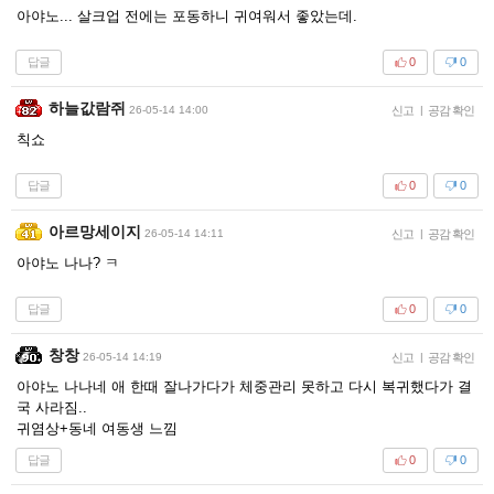
아야노... 살크업 전에는 포동하니 귀여워서 좋았는데.
답글
0
0
하늘값람쥐
26-05-14 14:00
신고
|
공감 확인
칙쇼
답글
0
0
아르망세이지
26-05-14 14:11
신고
|
공감 확인
아야노 나나? ㅋ
답글
0
0
창창
26-05-14 14:19
신고
|
공감 확인
아야노 나나네 애 한때 잘나가다가 체중관리 못하고 다시 복귀했다가 결
국 사라짐..
귀염상+동네 여동생 느낌
답글
0
0