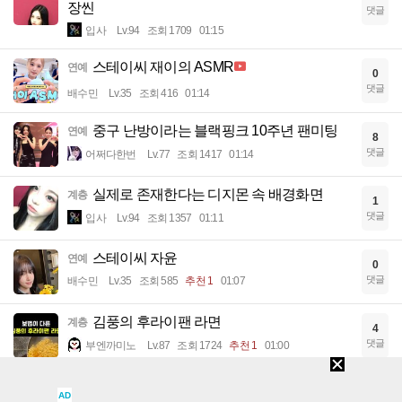
장씬
댓글
입사
Lv.94
조회 1709
01:15
스테이씨 재이의 ASMR
연예
0
댓글
배수민
Lv.35
조회 416
01:14
중구 난방이라는 블랙핑크 10주년 팬미팅
연예
8
댓글
어쩌다한번
Lv.77
조회 1417
01:14
실제로 존재한다는 디지몬 속 배경화면
계층
1
댓글
입사
Lv.94
조회 1357
01:11
스테이씨 자윤
연예
0
댓글
배수민
Lv.35
조회 585
추천 1
01:07
김풍의 후라이팬 라면
계층
4
댓글
부엔까미노
Lv.87
조회 1724
추천 1
01:00
(ㅇㅎ?) 잘생긴 남자 보면 혀가 나오는 여자
계층
5
AD