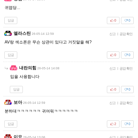
귀엽당...
답글
0
0
엘라스틴
26-05-14 12:59
신고
|
공감 확인
AV랑 섹소폰은 무슨 상관이 있다고 거짓말을 해?
답글
0
0
내란의힘
26-05-14 14:08
신고
|
공감 확인
입을 사용합니다
답글
0
0
보아
26-05-14 12:59
신고
|
공감 확인
분하대ㅋㅋㅋㅋㅋㅋ 귀여워ㅋㅋㅋㅋㅋㅋ
답글
2
0
이요
26-05-14 13:06
신고
|
공감 확인