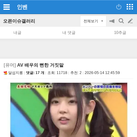
인벤
오픈이슈갤러리
전체보기
공
검
글
지
색
내글
내 댓글
10추글
on/off
쓰
기
[유머]
AV 배우의 뻔한 거짓말
달섭지롱
댓글: 17 개
조회:
11718
추천:
2
2026-05-14 12:45:59