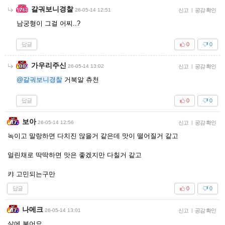
갈궈보니경찰
26-05-14 12:51
신고
|
공감 확인
남궁형이 그걸 어찌..?
답글
0
0
가우리주신
26-05-14 13:02
신고
|
공감 확인
@갈궈보니경찰
거북알 츄천
답글
0
0
보아
26-05-14 12:56
신고
|
공감 확인
녹이고 말랑하면 다치진 않을거 같은데 맛이 떨어질거 같고
얼린채로 딱딱하면 맛은 좋겠지만 다칠거 같고
캬 고민되는구만
답글
0
0
나메크
26-05-14 13:01
신고
|
공감 확인
살에 붙어요