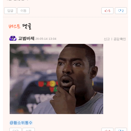
답글
이동
5
2
교범바제
26-05-14 13:04
신고
|
공감 확인
@황소뒤통수