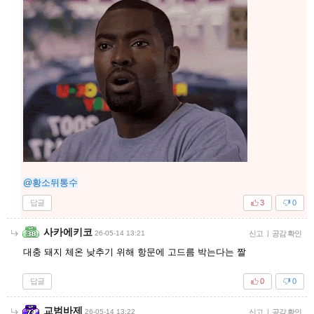
@황소뒤통수
답글
3
0
사카에키코
26-05-14 13:21
신고
|
공감 확인
대충 돼지 체온 낮추기 위해 항문에 고드름 박는다는 짤
답글
0
0
교범바제
26-05-14 13:22
신고
|
공감 확인