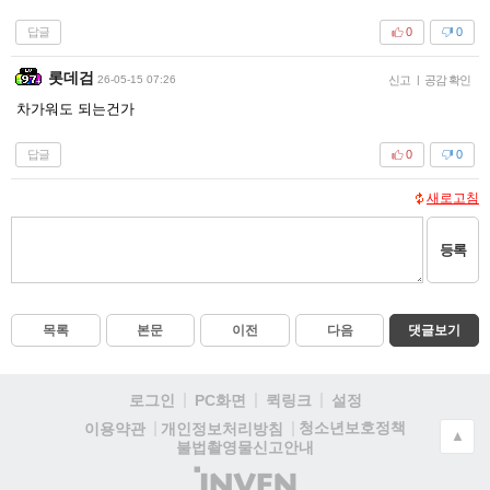
답글
0
0
롯데검
26-05-15 07:26
신고
|
공감 확인
차가워도 되는건가
답글
0
0
새로고침
등록
목록
본문
이전
다음
댓글보기
로그인
PC화면
퀵링크
설정
청소년보호정책
이용약관
개인정보처리방침
▲
불법촬영물신고안내
(주)