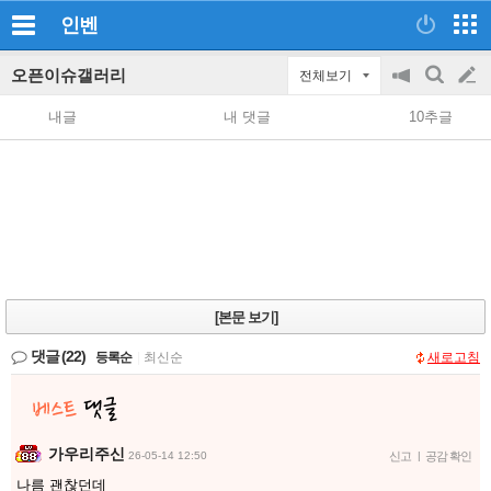
인벤
오픈이슈갤러리
전체보기
공
검
글
지
색
내글
내 댓글
10추글
on/off
쓰
기
[본문 보기]
댓글
(22)
등록순
|
최신순
새로고침
가우리주신
26-05-14 12:50
신고
|
공감 확인
나름 괜찮던데