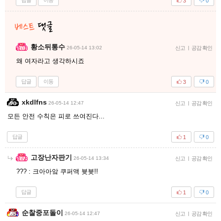
답글
이동
3
0
황소뒤통수
26-05-14 13:02
신고
|
공감 확인
왜 여자라고 생각하시죠
답글
이동
3
0
xkdlfns
26-05-14 12:47
신고
|
공감 확인
모든 안전 수칙은 피로 쓰여진다...
답글
1
0
고장난자판기
26-05-14 13:34
신고
|
공감 확인
??? : 크아아앜 쿠퍼액 븃븃!!
답글
1
0
순찰중포돌이
26-05-14 12:47
신고
|
공감 확인