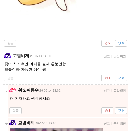
답글
2
0
교범바제
26-05-14 12:50
신고
|
공감 확인
좆이 차가우면 여자들 절대 흥분안함
모쏠이라 가능한 상상 😂
답글
1
0
황소뒤통수
26-05-14 13:02
신고
|
공감 확인
왜 여자라고 생각하시죠
답글
3
0
교범바제
26-05-14 13:04
신고
|
공감 확인