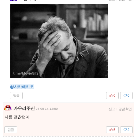
@사카에키코
답글
0
0
가우리주신
26-05-14 12:50
신고
|
공감 확인
나름 괜찮던데
답글
5
2