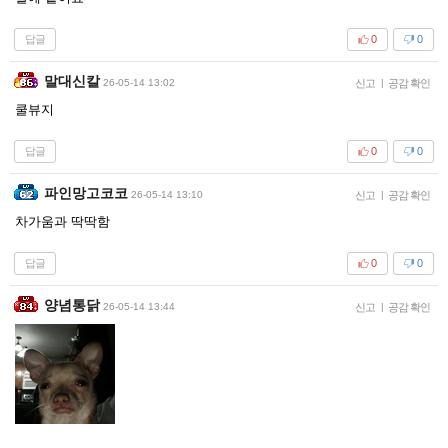
답글
0
0
말대신칼
26-05-14 13:02
신고
|
공감 확인
쿨뷰지
답글
0
0
파인망고코코
26-05-14 13:10
신고
|
공감 확인
차가움과 딱딱함
답글
0
0
양념통닭
26-05-14 13:44
신고
|
공감 확인