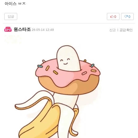
아이스 ㅂㅈ
답글
0
0
원스타조
26-05-14 12:49
신고
|
공감 확인