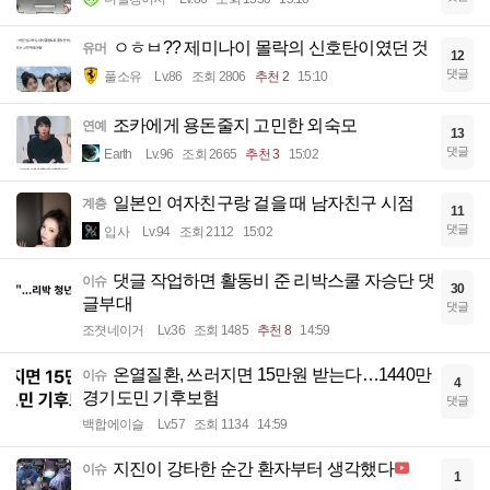
ㅇㅎㅂ?? 제미나이 몰락의 신호탄이였던 것
유머
12
댓글
풀소유
Lv.86
조회 2806
추천 2
15:10
조카에게 용돈줄지 고민한 외숙모
연예
13
댓글
Earth
Lv.96
조회 2665
추천 3
15:02
일본인 여자친구랑 걸을 때 남자친구 시점
계층
11
댓글
입사
Lv.94
조회 2112
15:02
댓글 작업하면 활동비 준 리박스쿨 자승단 댓
이슈
30
글부대
댓글
조졋네이거
Lv.36
조회 1485
추천 8
14:59
온열질환, 쓰러지면 15만원 받는다…1440만
이슈
4
경기도민 기후보험
댓글
백합에이슬
Lv.57
조회 1134
14:59
지진이 강타한 순간 환자부터 생각했다
이슈
1