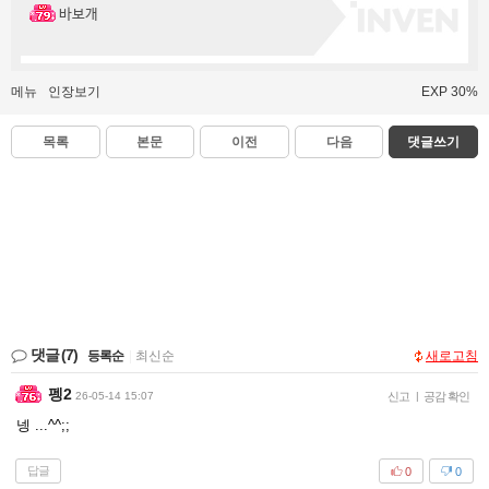
바보개
메뉴
인장보기
EXP 30%
목록
본문
이전
다음
댓글쓰기
댓글
(7)
등록순
|
최신순
새로고침
펭2
26-05-14 15:07
신고
|
공감 확인
넹 ...^^;;
답글
0
0