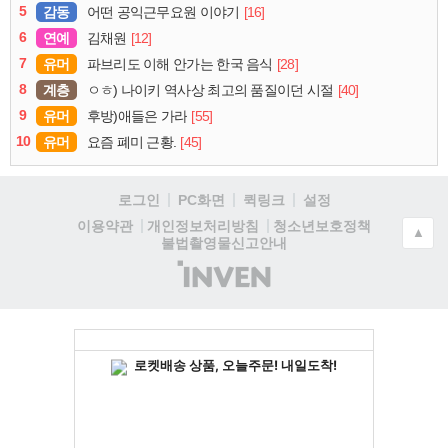
5
감동
[16]
어떤 공익근무요원 이야기
6
연예
[12]
김채원
7
유머
[28]
파브리도 이해 안가는 한국 음식
8
계층
[40]
ㅇㅎ) 나이키 역사상 최고의 품질이던 시절
9
유머
[55]
후방)애들은 가라
10
유머
[45]
요즘 폐미 근황.
로그인
PC화면
퀵링크
설정
청소년보호정책
이용약관
개인정보처리방침
▲
불법촬영물신고안내
(주)
인
벤