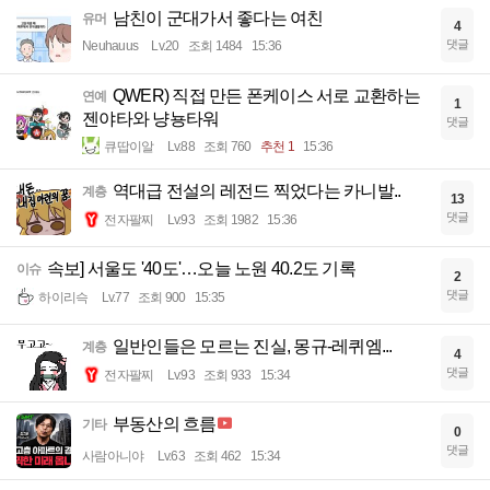
남친이 군대가서 좋다는 여친
유머
4
댓글
Neuhauus
Lv.20
조회 1484
15:36
QWER) 직접 만든 폰케이스 서로 교환하는
연예
1
젠야타와 냥뇽타워
댓글
큐땁이알
Lv.88
조회 760
추천 1
15:36
역대급 전설의 레전드 찍었다는 카니발..
계층
13
댓글
전자팔찌
Lv.93
조회 1982
15:36
속보] 서울도 '40도'…오늘 노원 40.2도 기록
이슈
2
댓글
하이리슥
Lv.77
조회 900
15:35
일반인들은 모르는 진실, 몽규-레퀴엠...
계층
4
댓글
전자팔찌
Lv.93
조회 933
15:34
부동산의 흐름
기타
0
댓글
사람아니야
Lv.63
조회 462
15:34