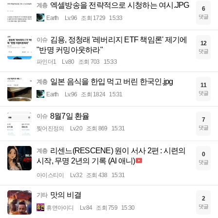
엑셀방송을 전략적으로 시청하는 여시.JPG
계층
6
댓글
Earth
Lv.96
조회 1729
15:33
김용, 정청래 '레버리지 ETF 책임론' 제기에
이슈
12
"반명 커밍아웃하라"
댓글
파인더1
Lv.80
조회 703
15:33
일본 음식을 한입 먹고 버린 한국인.jpg
계층
11
댓글
Earth
Lv.96
조회 1824
15:31
8월7일 환율
이슈
7
댓글
찢어진정의
Lv.20
조회 869
15:31
리센느(RESCENE) 원이 서사 2편 : 시련의
계층
0
시작, 무명 2년의 기록 (AI 애니)
댓글
아이스티이
Lv.32
조회 438
15:31
맛의 비결
기타
2
댓글
휴면아이디
Lv.84
조회 759
15:30