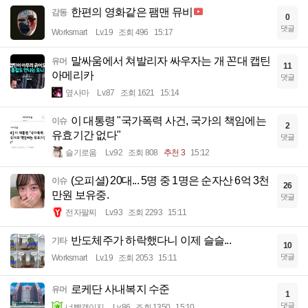
한편의 영화같은 팸맨 뮤비
감동
0
댓글
Worksmart
Lv.19
조회 496
15:17
말싸움에서 쳐발리자 싸우자는 개 꼰대 캡틴
유머
11
아메리카
댓글
옆사마
Lv.87
조회 1621
15:14
이 대통령 "국가폭력 사건, 국가의 책임에는
이슈
2
유효기간 없다"
댓글
슬기로움
Lv.92
조회 808
추천 3
15:12
(오피셜) 20대... 5명 중 1명은 순자산 6억 3천
이슈
26
만원 보유중.
댓글
전자팔찌
Lv.93
조회 2293
15:11
반도체주가 하락했다니 이제 슬슬...
기타
10
댓글
Worksmart
Lv.19
조회 2053
15:11
로케단 사내복지 수준
유머
1
댓글
너빨갱이지
Lv.86
조회 1350
15:10