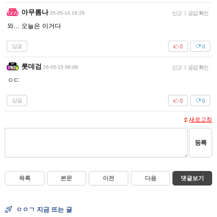
아무롬나
26-05-14 16:29
신고
|
공감 확인
와... 오늘은 이거다
답글
0
0
롯데검
26-05-15 08:08
신고
|
공감 확인
ㅇㄷ
답글
0
0
새로고침
등록
목록
본문
이전
다음
댓글보기
ㅇㅇㄱ 지금 뜨는 글