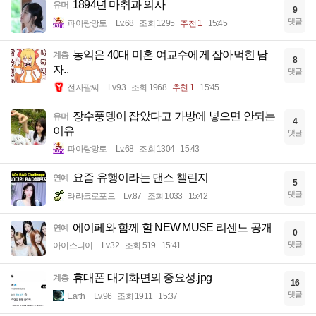
1894년 마취과 의사
유머
9
댓글
파아랑망토
Lv.68
조회 1295
추천 1
15:45
농익은 40대 미혼 여교수에게 잡아먹힌 남
계층
8
자..
댓글
전자팔찌
Lv.93
조회 1968
추천 1
15:45
장수풍뎅이 잡았다고 가방에 넣으면 안되는
유머
4
이유
댓글
파아랑망토
Lv.68
조회 1304
15:43
요즘 유행이라는 댄스 챌린지
연예
5
댓글
라라크로포드
Lv.87
조회 1033
15:42
에이페와 함께 할 NEW MUSE 리센느 공개
연예
0
댓글
아이스티이
Lv.32
조회 519
15:41
휴대폰 대기화면의 중요성.jpg
계층
16
댓글
Earth
Lv.96
조회 1911
15:37