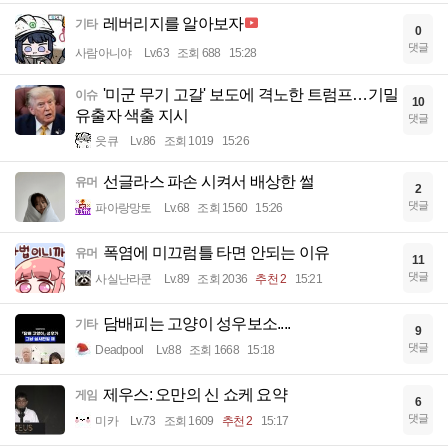
레버리지를 알아보자
기타
0
댓글
사람아니야
Lv.63
조회 688
15:28
'미군 무기 고갈' 보도에 격노한 트럼프…기밀
이슈
10
유출자 색출 지시
댓글
읏큐
Lv.86
조회 1019
15:26
선글라스 파손 시켜서 배상한 썰
유머
2
댓글
파아랑망토
Lv.68
조회 1560
15:26
폭염에 미끄럼틀 타면 안되는 이유
유머
11
댓글
사실난라쿤
Lv.89
조회 2036
추천 2
15:21
담배피는 고양이 성우보소....
기타
9
댓글
Deadpool
Lv.88
조회 1668
15:18
제우스: 오만의 신 쇼케 요약
게임
6
댓글
미카
Lv.73
조회 1609
추천 2
15:17