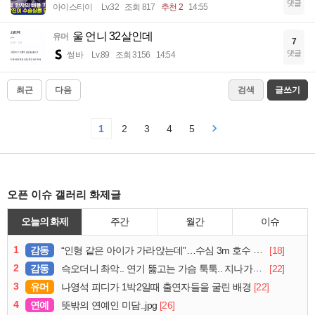
댓글
아이스티이
Lv.32
조회 817
추천 2
14:55
울 언니 32살인데
유머
7
댓글
썽바
Lv.89
조회 3156
14:54
최근
다음
검색
글쓰기
1
2
3
4
5
오픈 이슈 갤러리 화제글
오늘의 화제
주간
월간
이슈
1
감동
[18]
“인형 같은 아이가 가라앉는데”…수심 3m 호수 뛰어든 60대 의인
2
감동
[22]
슥오더니 촤악.. 연기 뚫고는 가슴 툭툭.. 지나가던 아재의 정체
3
유머
[22]
나영석 피디가 1박2일때 출연자들을 굴린 배경
4
연예
[26]
뜻밖의 연예인 미담..jpg