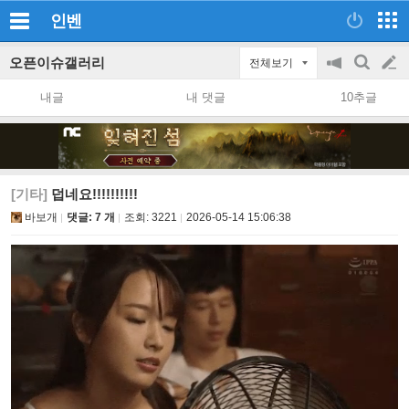
인벤
오픈이슈갤러리
전체보기
공
검
글
지
색
내글
내 댓글
10추글
on/off
쓰
기
[기타]
덥네요!!!!!!!!!!
바보개
댓글: 7 개
조회:
3221
2026-05-14 15:06:38