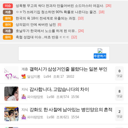
성폭행 무고죄 싹다 전과자 만들어버린 소드마스터 여검사.
[26]
이슈
ㅇㅎ?) 쓰레기집 청소하면 90% 확률로 나온다는 물건.
[18]
계층
한국의 욕 18이 전세계로 유출되는 과정.
[10]
유머
상의없이 안에 싸버린 남친
[6]
유머
호날두가 한국에서 노쇼를 하게 된 이유..
[24]
계층
축협 성접대 이슈...여초 반응 ㄷㄷㄷ
[12]
유머
갤럭시가 삼성거인줄 몰랐다는 일본 부인
계층
0
댓글
달섭지롱
Lv.94
조회 17
16:02
감사합니다, 고맙습니다의 차이
지식
8
댓글
파아랑망토
Lv.68
조회 574
15:56
강화도 한 사찰에 남아있는 병인양요의 흔적
지식
2
댓글
파아랑망토
Lv.68
조회 621
15:54