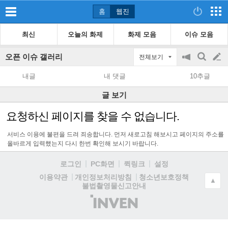
홈
웹진
최신
오늘의 화제
화제 모음
이슈 모음
오픈 이슈 갤러리
전체보기
공
검
글
지
색
내글
내 댓글
10추글
on/off
쓰
글 보기
기
요청하신 페이지를 찾을 수 없습니다.
서비스 이용에 불편을 드려 죄송합니다. 먼저 새로고침 해보시고 페이지의 주소를
올바르게 입력했는지 다시 한번 확인해 보시기 바랍니다.
로그인
PC화면
퀵링크
설정
청소년보호정책
이용약관
개인정보처리방침
▲
불법촬영물신고안내
(주)
인
벤