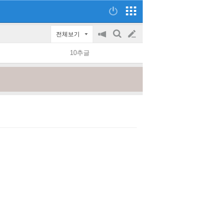
전체보기
공
검
글
지
색
10추글
on/off
쓰
기