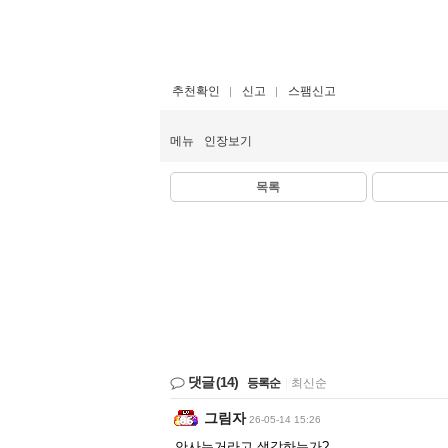
추천확인
신고
스팸신고
메뉴
인장보기
목록
댓글
(14)
등록순
|
최신순
그림자
26-05-14 15:26
안사는거라고 생각하는가?