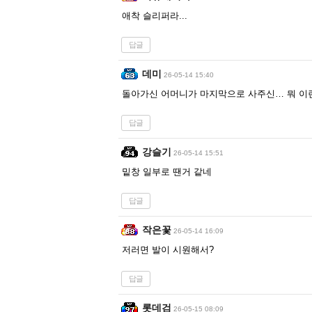
애착 슬리퍼라...
답글
데미
26-05-14 15:40
돌아가신 어머니가 마지막으로 사주신… 뭐 이
답글
강슬기
26-05-14 15:51
밑창 일부로 땐거 같네
답글
작은꽃
26-05-14 16:09
저러면 발이 시원해서?
답글
롯데검
26-05-15 08:09