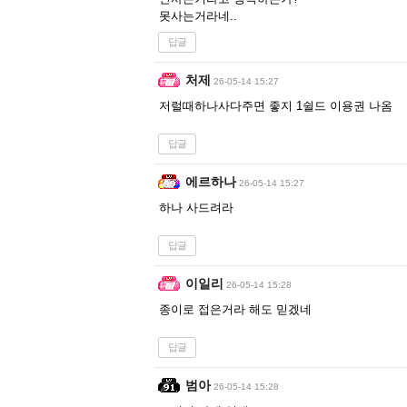
못사는거라네..
답글
처제
26-05-14 15:27
저럴때하나사다주면 좋지 1쉴드 이용권 나옴
답글
에르하나
26-05-14 15:27
하나 사드려라
답글
이일리
26-05-14 15:28
종이로 접은거라 해도 믿겠네
답글
범아
26-05-14 15:28