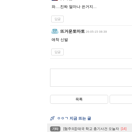
와....진짜 얼마나 쓴거지...
답글
뜨거운토마토
26-05-15 08:39
애착 신발
답글
목록
ㅇㅇㄱ 지금 뜨는 글
[혐주의]] 태국 학교 총기사건 오늘자
[14]
기타