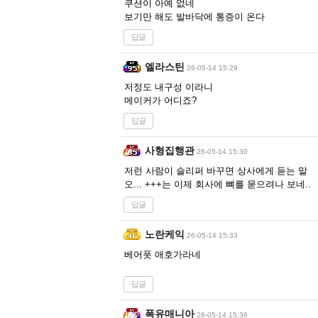
쿠션이 아예 없네
보기만 해도 발바닥에 통증이 온다
답글
엘라스틴
26-05-14 15:29
저정도 내구성 이라니
메이커가 어디죠?
답글
사형집행관
26-05-14 15:30
저런 사람이 슬리퍼 바꾸면 상사에게 듣는 말
오... +++는 이제 회사에 뼈를 묻으려나 보네..
답글
노란케익
26-05-14 15:33
베어풋 애호가라네
답글
폭유매니아
26-05-14 15:36