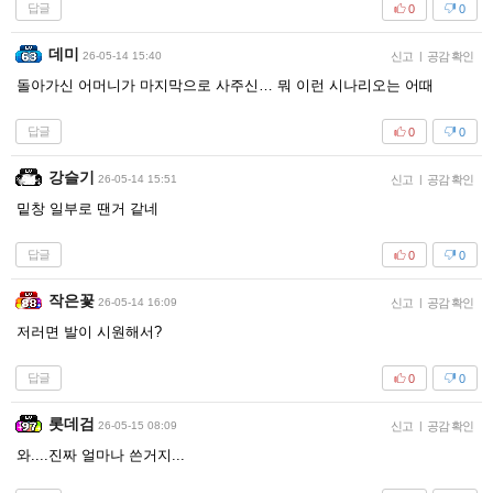
답글
0
0
데미
26-05-14 15:40
신고
|
공감 확인
돌아가신 어머니가 마지막으로 사주신… 뭐 이런 시나리오는 어때
답글
0
0
강슬기
26-05-14 15:51
신고
|
공감 확인
밑창 일부로 땐거 같네
답글
0
0
작은꽃
26-05-14 16:09
신고
|
공감 확인
저러면 발이 시원해서?
답글
0
0
롯데검
26-05-15 08:09
신고
|
공감 확인
와....진짜 얼마나 쓴거지...