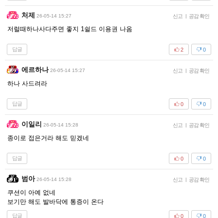
처제
26-05-14 15:27
신고
|
공감 확인
저럴때하나사다주면 좋지 1쉴드 이용권 나옴
답글
2
0
에르하나
26-05-14 15:27
신고
|
공감 확인
하나 사드려라
답글
0
0
이일리
26-05-14 15:28
신고
|
공감 확인
종이로 접은거라 해도 믿겠네
답글
0
0
범아
26-05-14 15:28
신고
|
공감 확인
쿠션이 아예 없네
보기만 해도 발바닥에 통증이 온다
답글
0
0