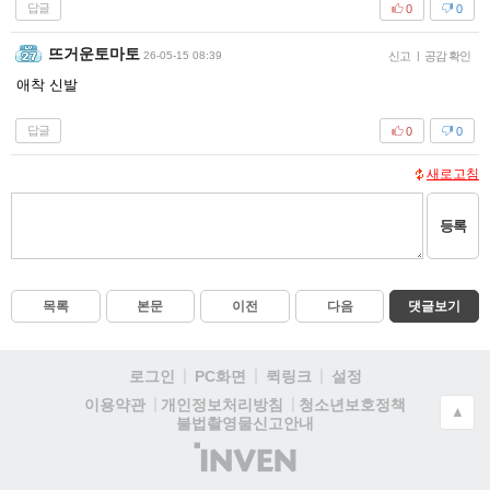
답글
0
0
뜨거운토마토
26-05-15 08:39
신고
|
공감 확인
애착 신발
답글
0
0
새로고침
등록
목록
본문
이전
다음
댓글보기
로그인
PC화면
퀵링크
설정
청소년보호정책
이용약관
개인정보처리방침
▲
불법촬영물신고안내
(주)
인