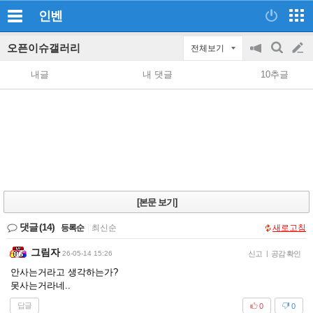
인벤
오픈이슈갤러리
전체보기
공
검
글
지
색
내글
내 댓글
10추글
on/off
쓰
기
[본문 보기]
댓글
(14)
등록순
|
최신순
새로고침
그림자
26-05-14 15:26
신고
|
공감 확인
안사는거라고 생각하는가?
못사는거라네..
답글
0
0