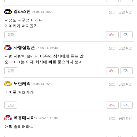
엘라스틴
26-05-14 15:29
신고
|
공감 확인
저정도 내구성 이라니
메이커가 어디죠?
답글
0
0
사형집행관
26-05-14 15:30
신고
|
공감 확인
저런 사람이 슬리퍼 바꾸면 상사에게 듣는 말
오... +++는 이제 회사에 뼈를 묻으려나 보네..
답글
2
0
노란케익
26-05-14 15:33
신고
|
공감 확인
베어풋 애호가라네
답글
0
0
폭유매니아
26-05-14 15:36
신고
|
공감 확인
애착 슬리퍼라...