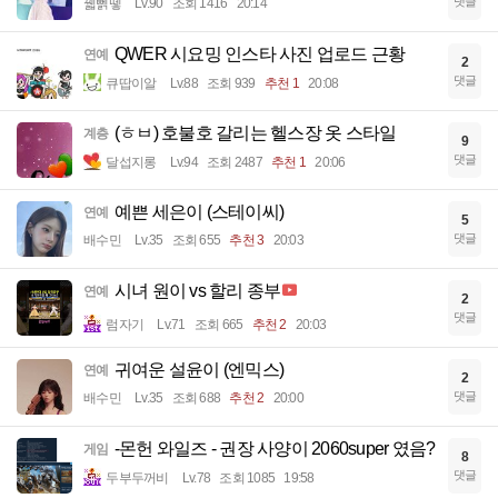
댓글
꿻뻵뗗
Lv.90
조회 1416
20:14
QWER 시요밍 인스타 사진 업로드 근황
연예
2
댓글
큐땁이알
Lv.88
조회 939
추천 1
20:08
(ㅎㅂ) 호불호 갈리는 헬스장 옷 스타일
계층
9
댓글
달섭지롱
Lv.94
조회 2487
추천 1
20:06
예쁜 세은이 (스테이씨)
연예
5
댓글
배수민
Lv.35
조회 655
추천 3
20:03
시녀 원이 vs 할리 종부
연예
2
댓글
럼자기
Lv.71
조회 665
추천 2
20:03
귀여운 설윤이 (엔믹스)
연예
2
댓글
배수민
Lv.35
조회 688
추천 2
20:00
-몬헌 와일즈 - 권장 사양이 2060super 였음?
게임
8
댓글
두부두꺼비
Lv.78
조회 1085
19:58