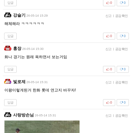
답글
0
0
강슬기
26-05-14 15:29
신고
|
공감 확인
해체해라 ㅋㅋㅋㅋㅋㅋ
답글
0
0
홍장
26-05-14 15:30
신고
|
공감 확인
화나 경기는 원래 욕하면서 보는거임
답글
0
0
빛로제
26-05-14 15:31
신고
|
공감 확인
이왕이렇게된거 한화 롯데 연고지 바꾸자!
답글
0
0
사랑방손님
26-05-14 15:31
신고
|
공감 확인