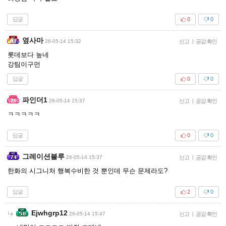
답글
0
0
옆사마
26-05-14 15:32
신고
|
공감 확인
롯데보다 높네
강팀이구먼
답글
0
0
파인더1
26-05-14 15:37
신고
|
공감 확인
ㅋㅋㅋㅋㅋ
답글
0
0
그레이션블루
26-05-14 15:37
신고
|
공감 확인
한화의 시그니처 행복수비한 것 뿐인데 무슨 문제라도?
답글
2
0
Ejwhgrp12
26-05-14 15:47
신고
|
공감 확인