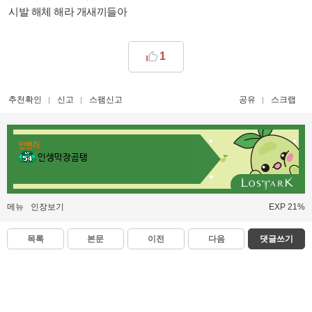
시발 해체 해라 개새끼들아
1
추천확인
신고
스팸신고
공유
스크랩
인벤러
인생막장곰탱
메뉴
인장보기
EXP 21%
목록
본문
이전
다음
댓글쓰기