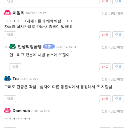
답글
0
0
이일리
26-05-14 15:27
신고
|
공감 확인
ㅋㅋㅋㅋㅋㅋ개새기들아 해체해랔ㅋㅋㅋ
자느라 실시간으로 안봐서 충격이 덜하네
답글
0
0
인생막장곰탱
26-05-14 15:34
신고
|
공감 확인
안보려고 헀는데 시발 뉴스에 뜨잖아
답글
1
0
Tru
26-05-14 15:28
신고
|
공감 확인
그래도 관중은 꽉참...심지어 다른 응원석에서 응원해서 또 지랄남
답글
0
0
Dominus
26-05-14 15:29
신고
|
공감 확인
ㅋㅋㅋㅋㅋㅋㅋ