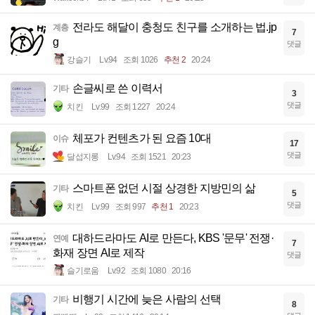
전라도 해달이 충청도 친구를 소개하는 법.jp
계층
7
g
댓글
강슬기
Lv.94
조회 1026
추천 2
20:24
손글씨로 쓴 이력서
기타
3
댓글
치킨
Lv.99
조회 1227
20:24
체포가 컨텐츠가 된 요즘 10대
이슈
17
댓글
달섭지롱
Lv.94
조회 1521
20:23
스마트폰 없던 시절 상경한 지방민의 삶
기타
5
댓글
치킨
Lv.99
조회 997
추천 1
20:23
대하드라마도 AI로 만든다, KBS '문무' 전쟁·
연예
7
화재 장면 AI로 제작
댓글
슬기로움
Lv.92
조회 1080
20:16
비행기 시간에 늦은 사람의 선택
기타
8