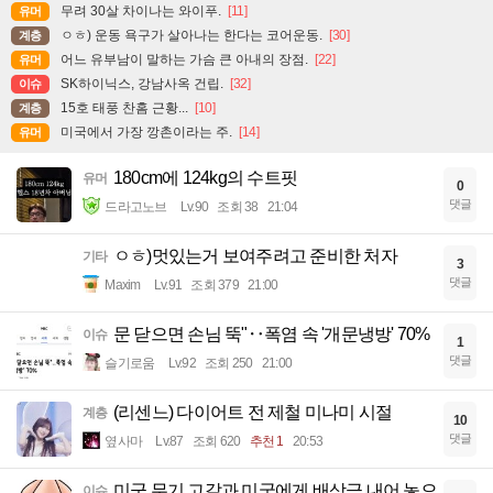
무려 30살 차이나는 와이푸.
[11]
유머
ㅇㅎ) 운동 욕구가 살아나는 한다는 코어운동.
[30]
계층
어느 유부남이 말하는 가슴 큰 아내의 장점.
[22]
유머
SK하이닉스, 강남사옥 건립.
[32]
이슈
15호 태풍 찬홈 근황...
[10]
계층
미국에서 가장 깡촌이라는 주.
[14]
유머
180cm에 124kg의 수트핏
유머
0
댓글
드라고노브
Lv.90
조회 38
21:04
ㅇㅎ)멋있는거 보여주려고 준비한 처자
기타
3
댓글
Maxim
Lv.91
조회 379
21:00
문 닫으면 손님 뚝"‥폭염 속 '개문냉방' 70%
이슈
1
댓글
슬기로움
Lv.92
조회 250
21:00
(리센느) 다이어트 전 제철 미나미 시절
계층
10
댓글
옆사마
Lv.87
조회 620
추천 1
20:53
미군 무기 고갈과 미국에게 배상금 내어 놓으
이슈