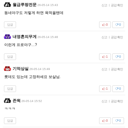
월급루팡전문
26-05-14 15:43
신고
|
공감 확인
동네야구도 저렇게 하면 욕먹을텐데
답글
0
0
내영혼의무게
26-05-14 15:48
신고
|
공감 확인
이런게 프로야구...?
답글
1
0
기억상실
26-05-14 15:49
신고
|
공감 확인
롯데도 있는데 고정하세요 보살님.
답글
1
0
존윅
26-05-14 15:52
신고
|
공감 확인
ㅋㅋㅋ
답글
0
0