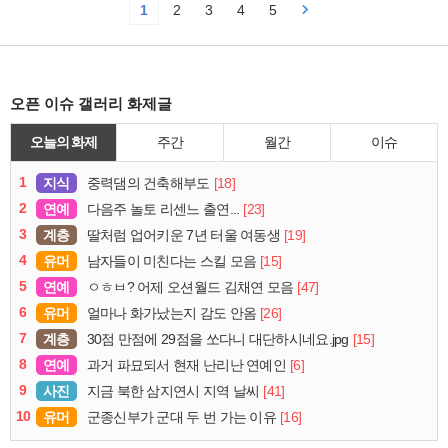
1
2
3
4
5
오픈 이슈 갤러리 화제글
오늘의 화제
주간
월간
이슈
1
지식
[18]
중력댐의 건축해부도
2
연예
[23]
다음주 놀토 리센느 출연...
3
계층
[19]
딸처럼 업어키운 7년 터울 여동생
4
유머
[15]
남자들이 미친다는 스킬 모음
5
연예
[47]
ㅇㅎㅂ? 어제 오션월드 김채연 모음
6
유머
[26]
얼마나 화가났는지 감도 안옴
7
계층
[15]
30점 만점에 29점을 쏘다니 대단하시네요.jpg
8
연예
[6]
과거 파묘되서 현재 난리난 연예인
9
사진
[41]
지금 북한 삼지연시 지역 날씨
10
유머
[16]
군종신부가 군대 두 번 가는 이유