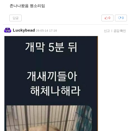
존나나왔음 뭔소리임
답글
0
0
Luckybead
26-05-14 17:16
신고
|
공감 확인