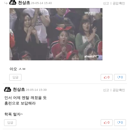
천상초
26-05-14 15:40
신고
|
공감 확인
아오 ㅅㅂ
답글
0
0
천상초
26-05-14 15:39
신고
|
공감 확인
인서 어제 멘탈 깨졌을 듯
홈런으로 보답해라
학폭 털자~
답글
0
0