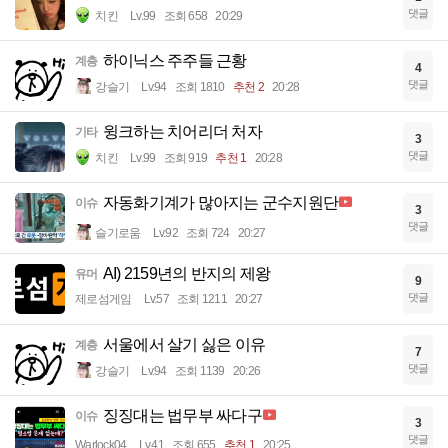
댓글
치킨
Lv.99
조회 658
20:29
하이닉스 주주들 근황
계층
4
댓글
강슬기
Lv.94
조회 1810
추천 2
20:28
윙크하는 치어리더 처자
기타
3
댓글
치킨
Lv.99
조회 919
추천 1
20:28
자동화기계가 많아지는 군수지원단
이슈
3
댓글
슬기로움
Lv.92
조회 724
20:27
AI) 2159년의 반지의 제왕
유머
9
댓글
제로섬게임
Lv.57
조회 1211
20:27
서울에서 살기 싫은 이유
계층
7
댓글
강슬기
Lv.94
조회 1139
20:26
징징대는 법무부 싸다구
이슈
3
댓글
Warlock04
Lv.41
조회 655
추천 1
20:25