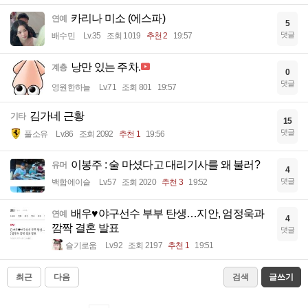
카리나 미소 (에스파)
연예
5
댓글
배수민
Lv.35
조회 1019
추천 2
19:57
낭만 있는 주차.
계층
0
댓글
영원한하늘
Lv.71
조회 801
19:57
김가네 근황
기타
15
댓글
풀소유
Lv.86
조회 2092
추천 1
19:56
이봉주 : 술 마셨다고 대리기사를 왜 불러?
유머
4
댓글
백합에이슬
Lv.57
조회 2020
추천 3
19:52
배우♥야구선수 부부 탄생…지안, 엄정욱과
연예
4
깜짝 결혼 발표
댓글
슬기로움
Lv.92
조회 2197
추천 1
19:51
최근
다음
검색
글쓰기