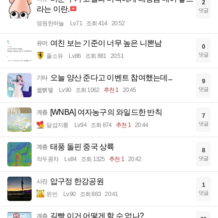
2
라는 이란.
댓글
영원한하늘
Lv.71
조회 414
20:52
여친 보는 기준이 너무 높은 니뽄남
유머
0
댓글
풀소유
Lv.86
조회 881
20:51
오늘 양산 준다고 이벤트 참여했는데...
기타
9
댓글
꿻뻵뗗
Lv.90
조회 1062
추천 1
20:45
[WNBA] 여자농구의 와일드한 반칙
계층
7
댓글
달섭지롱
Lv.94
조회 874
추천 1
20:44
태풍 돌핀 중국 상륙
계층
8
댓글
작두콩차
Lv.84
조회 1325
추천 1
20:42
압구정 한강공원
사진
1
댓글
윈빈
Lv.90
조회 883
20:41
길빵 이거 어떻게 할 수 없나?
계층