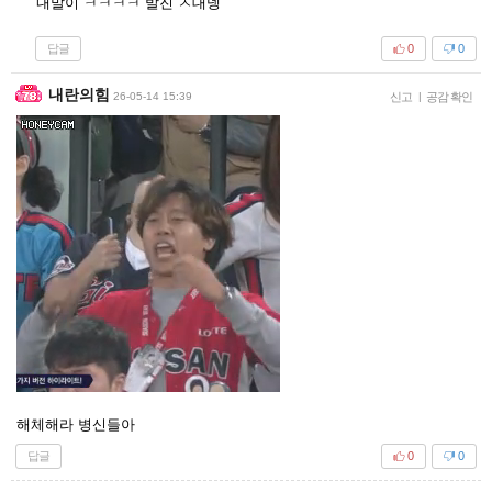
내말이 ㅋㅋㅋㅋ 발진 ㅈ대넹
답글
0
0
내란의힘
26-05-14 15:39
신고
|
공감 확인
해체해라 병신들아
답글
0
0