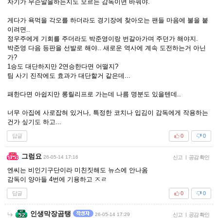
자기가 무슨말을하는지도 모르는 감독이면 바꿔야.
게다가 욕먹을 각오를 하더라도 경기장에 찾아오는 팬들 마음에 불을 붙
이려면..
정우주에게 기회를 주더라도 박준영이랑 번갈아가며 주던가 해야지.
박준영 다음 등판을 선발로 해야.. 새로운 역사에 계속 도전하는거 아닌
가?
1승도 대단하지만 2연승한다면 어떨지?
팀 사기 진작에도 효과가 대단할거 같은데...
패한다면 아쉽지만 롱릴리프로 가는데 나름 명분도 있을텐데..
너무 아집에 사로잡혀 있거나, 특정한 코치나 입김이 감독에게 작용하는
건가 싶기도 하고...
답글
0
0
그럼요
26-05-14 17:16
신고
|
공감 확인
엔씨는 비인기구단이라 미친짓해도 뉴스에 안나옴
감독이 양아들 4번에 기용하고 ㅈㄹ
답글
0
0
인생막장곰탱
26-05-14 17:29
신고
|
공감 확인