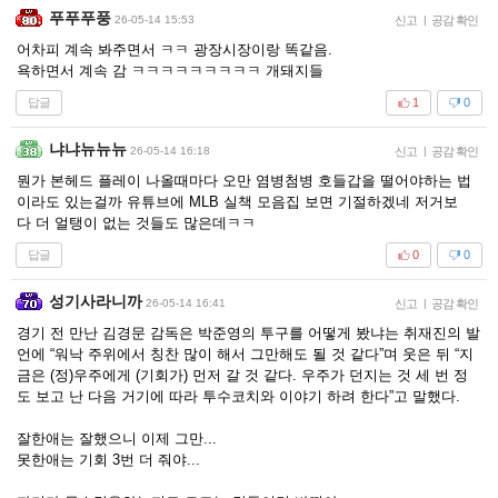
푸푸푸풍
26-05-14 15:53
신고
|
공감 확인
어차피 계속 봐주면서 ㅋㅋ 광장시장이랑 똑같음.
욕하면서 계속 감 ㅋㅋㅋㅋㅋㅋㅋㅋㅋ 개돼지들
답글
1
0
냐냐뉴뉴뉴
26-05-14 16:18
신고
|
공감 확인
뭔가 본헤드 플레이 나올때마다 오만 염병첨병 호들갑을 떨어야하는 법
이라도 있는걸까 유튜브에 MLB 실책 모음집 보면 기절하겠네 저거보
다 더 얼탱이 없는 것들도 많은데ㅋㅋ
답글
0
0
성기사라니까
26-05-14 16:41
신고
|
공감 확인
경기 전 만난 김경문 감독은 박준영의 투구를 어떻게 봤냐는 취재진의 발
언에 “워낙 주위에서 칭찬 많이 해서 그만해도 될 것 같다”며 웃은 뒤 “지
금은 (정)우주에게 (기회가) 먼저 갈 것 같다. 우주가 던지는 것 세 번 정
도 보고 난 다음 거기에 따라 투수코치와 이야기 하려 한다”고 말했다.
잘한애는 잘했으니 이제 그만...
못한애는 기회 3번 더 줘야...