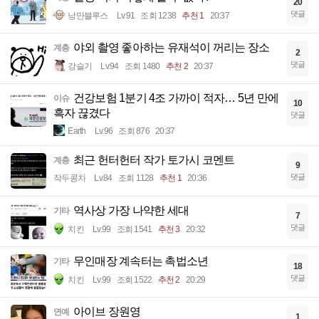
20
댓글
낭만블루스
Lv.91
조회 1238
추천 1
20:37
야외 촬영 좋아하는 유재석이 꺼리는 장소
계층
2
댓글
강슬기
Lv.94
조회 1480
추천 2
20:37
건강보험 1분기 4조 가까이 적자… 5년 만에
이슈
10
흑자 끊겼다
댓글
Earth
Lv.96
조회 876
20:37
최근 헌터헌터 작가 토가시 코멘트
계층
9
댓글
작두콩차
Lv.84
조회 1128
추천 1
20:36
역사상 가장 나약한 세대
기타
7
댓글
치킨
Lv.99
조회 1541
추천 3
20:32
무인매장 계속터는 촉법소년
기타
18
댓글
치킨
Lv.99
조회 1522
추천 2
20:29
아이브 장원영
연예
1