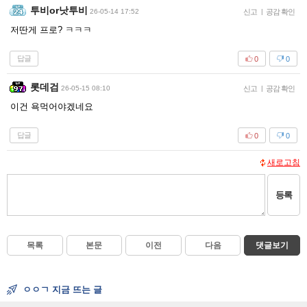
투비or낫투비
26-05-14 17:52
신고
|
공감 확인
저딴게 프로? ㅋㅋㅋ
답글
0
0
롯데검
26-05-15 08:10
신고
|
공감 확인
이건 욕먹어야겠네요
답글
0
0
새로고침
등록
목록
본문
이전
다음
댓글보기
ㅇㅇㄱ 지금 뜨는 글