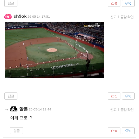
답글
0
0
ch9ok
26-05-14 17:51
신고
|
공감 확인
답글
1
0
알몸
26-05-14 18:44
신고
|
공감 확인
이게 프로..?
답글
0
0