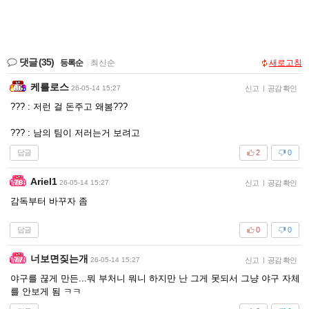
댓글
(35)
등록순
|
최신순
새로고침
케를로스
26-05-14 15:27
신고
|
공감 확인
??? : 저런 걸 돈주고 왜봄???
??? : 남의 팀이 저러는거 보려고
답글
2
0
Ariel1
26-05-14 15:27
신고
|
공감 확인
감독부터 바꾸자 좀
답글
0
0
너보면짖는개
26-05-14 15:27
신고
|
공감 확인
야구를 끊게 만든...뭐 부처니 뭐니 하지만 난 그게 못되서 그냥 야구 자체
를 안보게 됨 ㅋㅋ