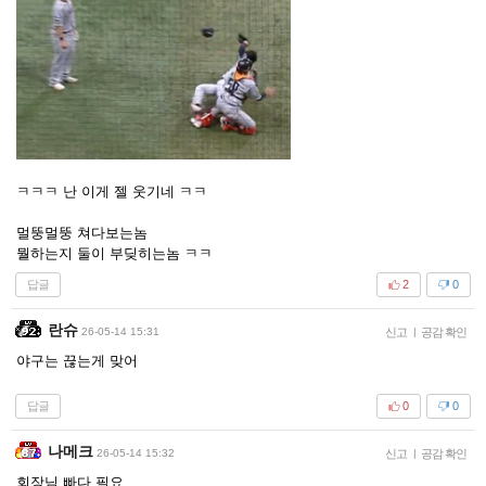
ㅋㅋㅋ 난 이게 젤 웃기네 ㅋㅋ
멀뚱멀뚱 쳐다보는놈
뭘하는지 둘이 부딪히는놈 ㅋㅋ
답글
2
0
란슈
26-05-14 15:31
신고
|
공감 확인
야구는 끊는게 맞어
답글
0
0
나메크
26-05-14 15:32
신고
|
공감 확인
회장님 빠다 필요