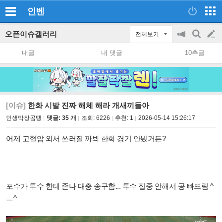
인벤
오픈이슈갤러리
전체보기
공
검
글
지
색
내글
내 댓글
10추글
on/off
쓰
기
[이슈]
한화 시발 진짜 해체 해라 개새끼들아
인생막장곰탱
댓글: 35 개
조회:
6226
추천:
1
2026-05-14 15:26:17
어제 고혈압 와서 쓰러질 까봐 한화 경기 안봤거든?
포수가 투수 한테 존나 대충 송구함... 투수 집중 안해서 공 빠뜨림 ^
ㅡ^