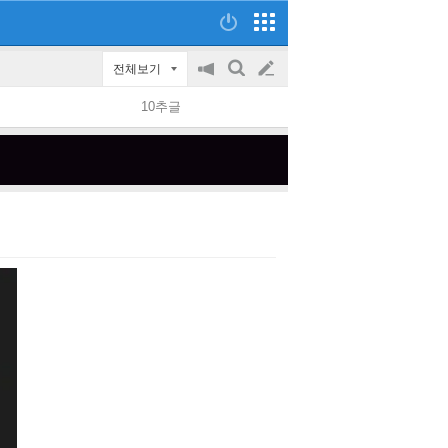
전체보기
공
검
글
지
색
10추글
on/off
쓰
기