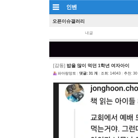
인벤
오픈이슈갤러리
내글
[감동]
밥을 많이 먹던 1학년 여자아이
파아랑망토
댓글: 31 개
조회:
14043
추천:
30