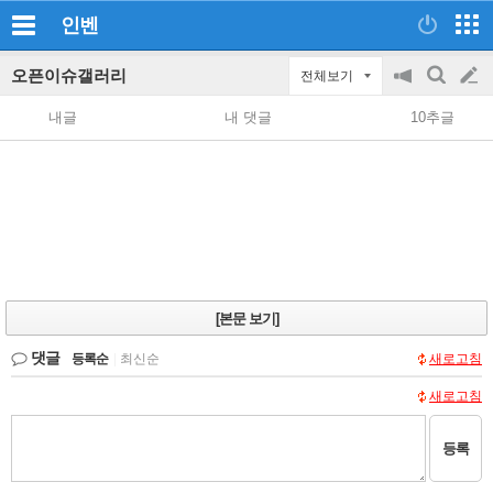
인벤
오픈이슈갤러리
전체보기
공
검
글
지
색
내글
내 댓글
10추글
on/off
쓰
기
[본문 보기]
댓글
등록순
|
최신순
새로고침
새로고침
등록