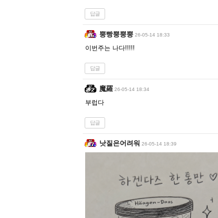
답글
뿡빵뿡뿡뿡
26-05-14 18:33
이번주는 나다!!!!!
답글
魔羅
26-05-14 18:34
부럽다
답글
낫질은어려워
26-05-14 18:39