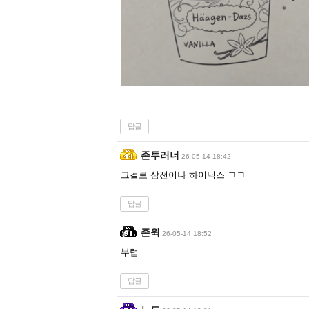
답글
존투러너
26-05-14 18:42
그걸로 삼전이나 하이닉스 ㄱㄱ
답글
존윅
26-05-14 18:52
부럽
답글