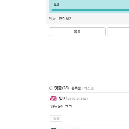
쪼렙
메뉴
인장보기
목록
댓글
(23)
등록순
|
최신순
맛저
26-05-14 18:14
하닉5주 ㄱㄱ
답글