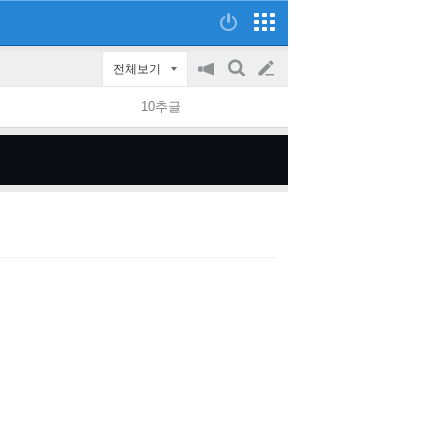
전체보기
공
검
글
지
색
10추글
on/off
쓰
기