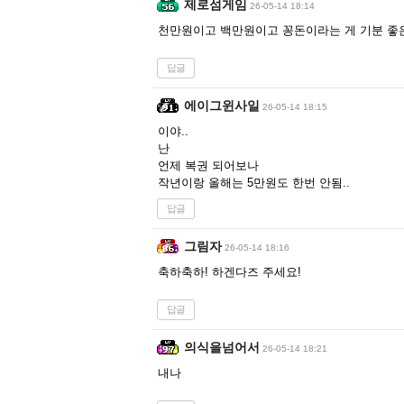
제로섬게임
26-05-14 18:14
천만원이고 백만원이고 꽁돈이라는 게 기분 좋은
답글
에이그윈사일
26-05-14 18:15
이야..
난
언제 복권 되어보나
작년이랑 올해는 5만원도 한번 안됨..
답글
그림자
26-05-14 18:16
축하축하! 하겐다즈 주세요!
답글
의식을넘어서
26-05-14 18:21
내나