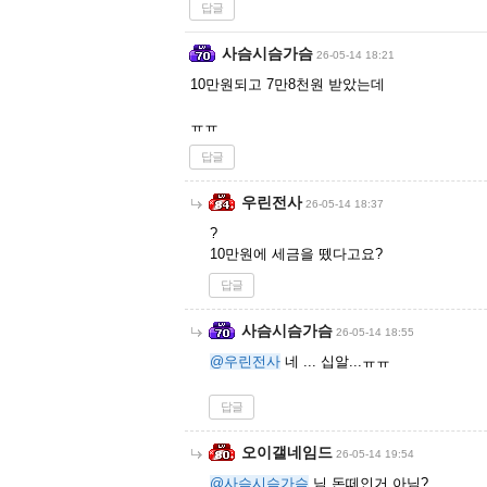
답글
사슴시슴가슴
26-05-14 18:21
10만원되고 7만8천원 받았는데
ㅠㅠ
답글
우린전사
26-05-14 18:37
?
10만원에 세금을 뗐다고요?
답글
사슴시슴가슴
26-05-14 18:55
@우린전사
네 ... 십알...ㅠㅠ
답글
오이갤네임드
26-05-14 19:54
@사슴시슴가슴
님 돈떼인거 아님?