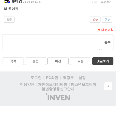
롯데검
26-05-15 11:47
신고
|
공감 확인
왜 끝이죠
답글
0
0
새로고침
등록
목록
본문
이전
다음
댓글보기
로그인
PC화면
퀵링크
설정
청소년보호정책
이용약관
개인정보처리방침
▲
불법촬영물신고안내
(주)
인
벤