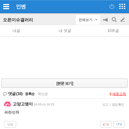
인벤
오픈이슈갤러리
전체보기
공
검
글
지
색
내글
내 댓글
10추글
on/off
쓰
기
[본문 보기]
댓글
(16)
등록순
|
최신순
새로고침
고양고앵이
26-05-14 18:25
신고
|
공감 확인
파란선좌
답글
0
0