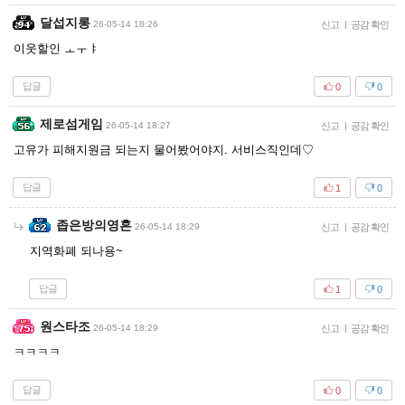
달섭지롱
26-05-14 18:26
신고
|
공감 확인
이웃할인 ㅗㅜㅑ
답글
0
0
제로섬게임
26-05-14 18:27
신고
|
공감 확인
고유가 피해지원금 되는지 물어봤어야지. 서비스직인데♡
답글
1
0
좁은방의영혼
26-05-14 18:29
신고
|
공감 확인
지역화폐 되나용~
답글
1
0
원스타조
26-05-14 18:29
신고
|
공감 확인
ㅋㅋㅋㅋ
답글
0
0