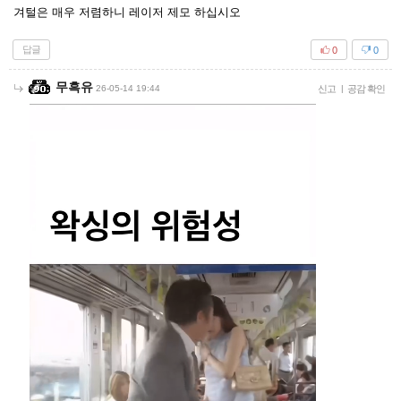
겨털은 매우 저렴하니 레이저 제모 하십시오
답글
0
0
무흑유
26-05-14 19:44
신고
|
공감 확인