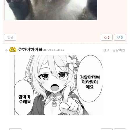
답글
3
0
츄하이하이볼
26-05-14 18:31
신고
|
공감 확인