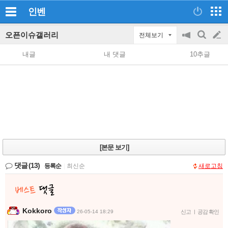
인벤
오픈이슈갤러리
전체보기
공
검
글
지
색
내글
내 댓글
10추글
on/off
쓰
기
[본문 보기]
댓글
(13)
등록순
|
최신순
새로고침
Kokkoro
26-05-14 18:29
신고
|
공감 확인