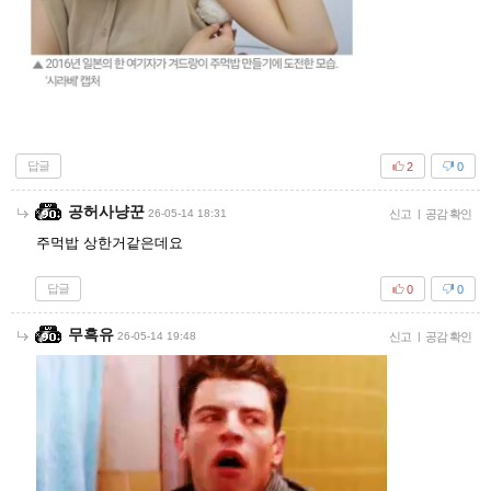
답글
2
0
공허사냥꾼
26-05-14 18:31
신고
|
공감 확인
주먹밥 상한거같은데요
답글
0
0
무흑유
26-05-14 19:48
신고
|
공감 확인