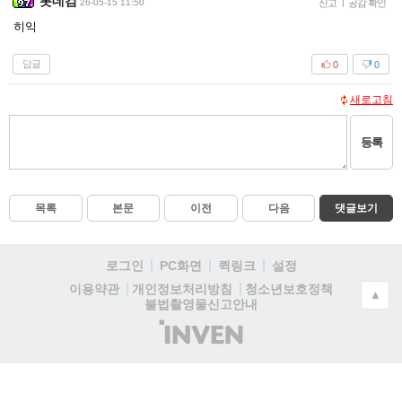
롯데검
26-05-15 11:50
신고
|
공감 확인
히익
답글
0
0
새로고침
등록
목록
본문
이전
다음
댓글보기
로그인
PC화면
퀵링크
설정
청소년보호정책
이용약관
개인정보처리방침
▲
불법촬영물신고안내
(주)
인
벤