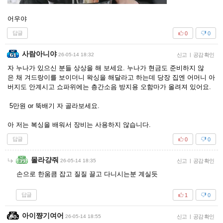
어우야
답글
0
0
사람아니야
26-05-14 18:32
신고
|
공감 확인
자 누나가 있으신 분들 상상을 해 보세요. 누나가 현금도 준비하지 않
은 채 겨드랑이를 보이더니 왁싱을 해달라고 하는데 당장 집엔 어머니 아
버지도 안계시고 쇼파위에는 층간소음 방지용 오함마가 올려져 있어요.
5만원 or 뚝배기 자 골라보세요.
아 저는 복싱을 배워서 장비는 사용하지 않습니다.
답글
0
0
몰라걍줘
26-05-14 18:35
신고
|
공감 확인
손으로 한움큼 잡고 질질 끌고 다니시는분 계실듯
답글
1
0
아이쨩기여어
26-05-14 18:55
신고
|
공감 확인