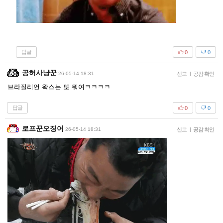
답글
0
0
공허사냥꾼
26-05-14 18:31
신고
|
공감 확인
브라질리언 왁스는 또 뭐여ㅋㅋㅋㅋ
답글
0
0
로프꾼오징어
26-05-14 18:31
신고
|
공감 확인