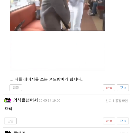
....다들 레이저를 쏘는 겨드랑이가 됩시다...
답글
0
0
의식을넘어서
26-05-14 19:00
신고
|
공감 확인
으웩
답글
0
0