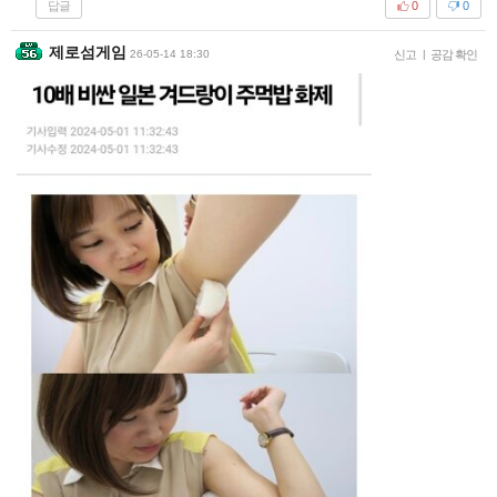
답글
0
0
제로섬게임
26-05-14 18:30
신고
|
공감 확인