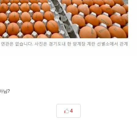
아님?
4