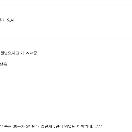
유가 있내
만원넘었다고 개 ㅈㄹ중
 싶음
??? 특란 30구가 5천원대 였던게 3년이 넘었단 이야기네...???