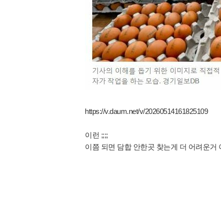
https://v.daum.net/v/20260514161825109
이런 ;;;;
이쯤 되면 담합 안한곳 찾는게 더 어려운거 