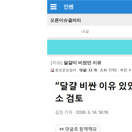
인벤
오픈이슈갤러리
내글
[이슈]
달걀이 비쌌던 이유
로프꾼오징어
댓글: 11 개
조회:
5762
추천:
4