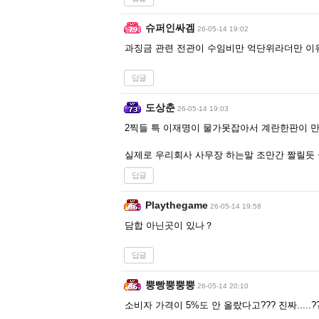
슈퍼인싸겜
26-05-14 19:02
과징금 관련 전관이 수임비만 억단위라더만 이
답글
도상춘
26-05-14 19:03
2찍들 특 이재명이 물가못잡아서 계란한판이 
실제로 우리회사 사무장 하는말 조만간 짤릴듯
답글
Playthegame
26-05-14 19:58
담합 아닌곳이 있나？
답글
뿡빵뿡뿡뿡
26-05-14 20:10
소비자 가격이 5%도 안 올랐다고??? 진짜.....