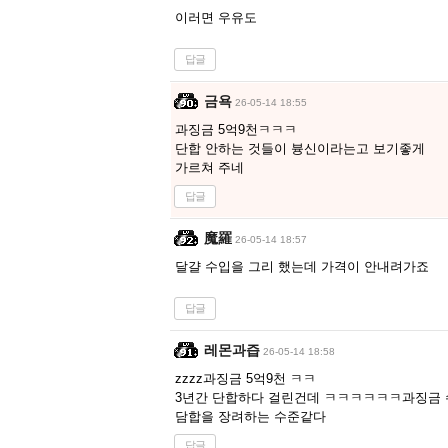
이러면 우유도
답글
금욕
26-05-14 18:55
과징금 5억9천ㅋㅋㅋ
단합 안하는 것들이 븅신이라는고 보기좋게
가르쳐 주네
답글
魔羅
26-05-14 18:57
달걀 수입을 그리 했는데 가격이 안내려가죠
답글
레몬과즙
26-05-14 18:58
zzzz과징금 5억9천 ㅋㅋ
3년간 단합하다 걸린건데 ㅋㅋㅋㅋㅋㅋ과징금
담합을 장려하는 수준같다
답글