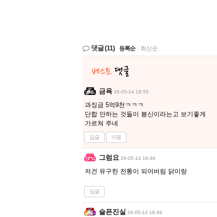
댓글
(11)
등록순
|
최신순
금욕
26-05-14 18:55
과징금 5억9천ㅋㅋㅋ
단합 안하는 것들이 븅신이라는고 보기좋게
가르쳐 주네
답글
이동
그럼요
26-05-14 18:46
저건 유구한 전통이 되어버림 닭이랑
답글
슬픈진실
26-05-14 18:49