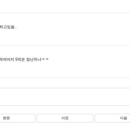
하고있음..
먹여야지 5억은 장난치냐ㅋㅋ
본문
이전
다음