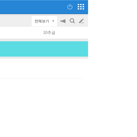
전체보기
공
검
글
지
색
10추글
on/off
쓰
기