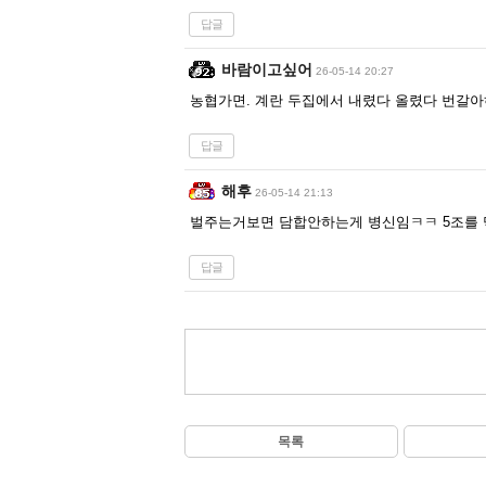
답글
바람이고싶어
26-05-14 20:27
농협가면. 계란 두집에서 내렸다 올렸다 번갈아
답글
해후
26-05-14 21:13
벌주는거보면 담합안하는게 병신임ㅋㅋ 5조를 
답글
목록