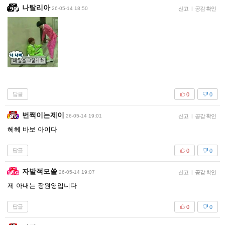
나탈리아
26-05-14 18:50
신고
|
공감 확인
답글
0
0
번쩍이는제이
26-05-14 19:01
신고
|
공감 확인
헤헤 바보 아이다
답글
0
0
자발적모쏠
26-05-14 19:07
신고
|
공감 확인
제 아내는 장원영입니다
답글
0
0