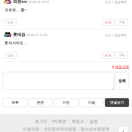
파판xiv
26-05-14 19:07
신고
|
공감 확인
크르르....릉~
답글
0
0
롯데검
26-05-15 11:55
신고
|
공감 확인
혼자서라도...
답글
0
0
새로고침
등록
목록
본문
이전
다음
댓글보기
로그인
PC화면
퀵링크
설정
청소년보호정책
이용약관
개인정보처리방침
▲