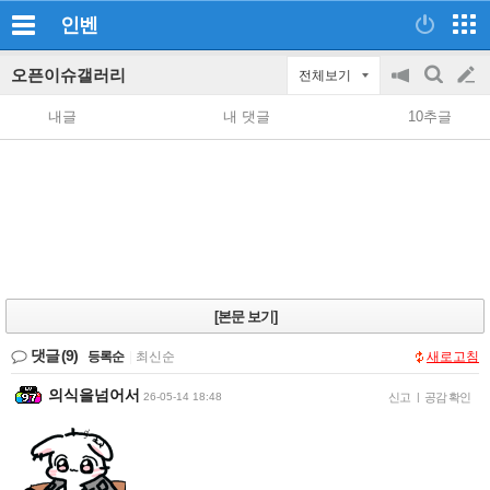
인벤
오픈이슈갤러리
전체보기
공
검
글
지
색
내글
내 댓글
10추글
on/off
쓰
기
[본문 보기]
댓글
(9)
등록순
|
최신순
새로고침
의식을넘어서
26-05-14 18:48
신고
|
공감 확인