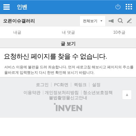
인벤
오픈이슈갤러리
전체보기
공
검
글
지
색
내글
내 댓글
10추글
on/off
쓰
글 보기
기
요청하신 페이지를 찾을 수 없습니다.
서비스 이용에 불편을 드려 죄송합니다. 먼저 새로고침 해보시고 페이지의 주소를
올바르게 입력했는지 다시 한번 확인해 보시기 바랍니다.
로그인
PC화면
퀵링크
설정
청소년보호정책
이용약관
개인정보처리방침
▲
불법촬영물신고안내
(주)
인
벤