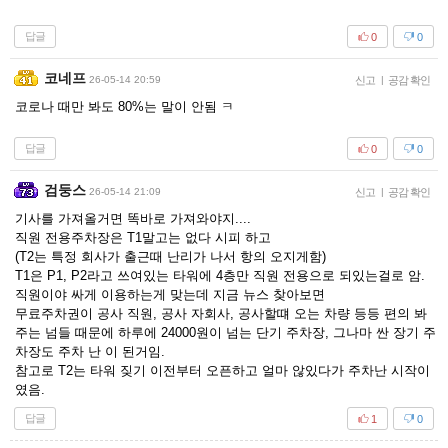
답글
0
0
코네프
26-05-14 20:59
신고
|
공감 확인
코로나 때만 봐도 80%는 말이 안됨 ㅋ
답글
0
0
검둥스
26-05-14 21:09
신고
|
공감 확인
기사를 가져올거면 똑바로 가져와야지....
직원 전용주차장은 T1말고는 없다 시피 하고
(T2는 특정 회사가 출근때 난리가 나서 항의 오지게함)
T1은 P1, P2라고 쓰여있는 타워에 4층만 직원 전용으로 되있는걸로 암.
직원이야 싸게 이용하는게 맞는데 지금 뉴스 찾아보면
무료주차권이 공사 직원, 공사 자회사, 공사할떄 오는 차량 등등 편의 봐
주는 넘들 때문에 하루에 24000원이 넘는 단기 주차장, 그나마 싼 장기 주
차장도 주차 난 이 된거임.
참고로 T2는 타워 짖기 이전부터 오픈하고 얼마 않있다가 주차난 시작이
였음.
답글
1
0