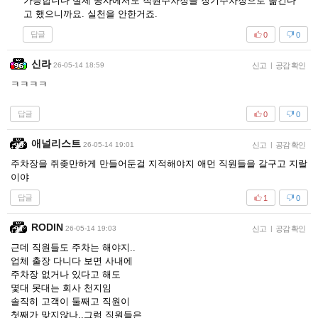
가능합니다 실제 공사에서도 직원주차장을 장기주차장으로 옮긴다
고 했으니까요. 실천을 안한거죠.
답글
0
0
신라
26-05-14 18:59
신고
|
공감 확인
ㅋㅋㅋㅋ
답글
0
0
애널리스트
26-05-14 19:01
신고
|
공감 확인
주차장을 쥐좆만하게 만들어둔걸 지적해야지 애먼 직원들을 갈구고 지랄
이야
답글
1
0
RODIN
26-05-14 19:03
신고
|
공감 확인
근데 직원들도 주차는 해야지..
업체 출장 다니다 보면 사내에
주차장 없거나 있다고 해도
몇대 못대는 회사 천지임
솔직히 고객이 둘째고 직원이
첫째가 맞지않나..그럼 직원들은