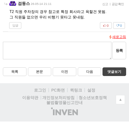
검둥스
26-05-14 21:11
신고
|
공감 확인
T2 직원 주차장의 경우 참고로 특정 회사라고 욕할건 못됨.
그 직원들 없으면 우리 비행기 못타고 못내림.
답글
0
0
새로고침
등록
목록
본문
이전
다음
댓글보기
로그인
PC화면
퀵링크
설정
청소년보호정책
이용약관
개인정보처리방침
▲
불법촬영물신고안내
(주)
인
벤