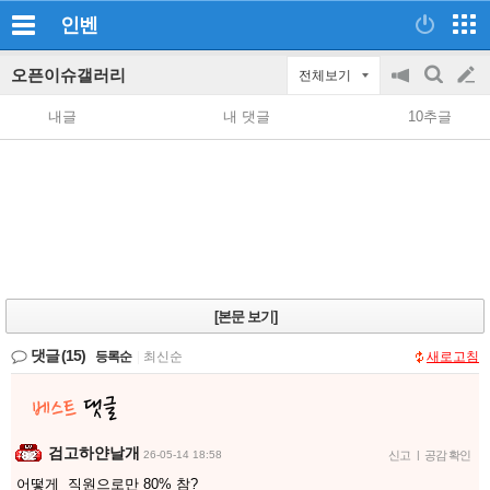
인벤
오픈이슈갤러리
전체보기
공
검
글
지
색
내글
내 댓글
10추글
on/off
쓰
기
[본문 보기]
댓글
(15)
등록순
|
최신순
새로고침
검고하얀날개
26-05-14 18:58
신고
|
공감 확인
어떻게 직원으로만 80% 참?