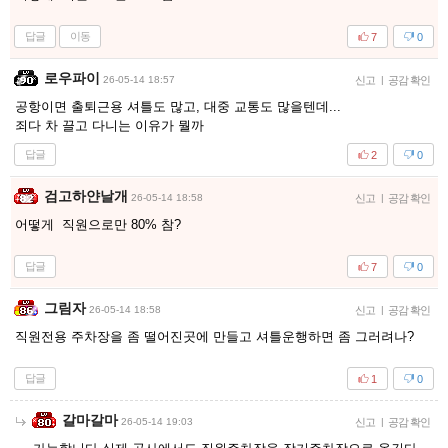
답글
이동
7
0
로우파이
26-05-14 18:57
신고
|
공감 확인
공항이면 출퇴근용 셔틀도 많고, 대중 교통도 많을텐데...
죄다 차 끌고 다니는 이유가 뭘까
답글
2
0
검고하얀날개
26-05-14 18:58
신고
|
공감 확인
어떻게 직원으로만 80% 참?
답글
7
0
그림자
26-05-14 18:58
신고
|
공감 확인
직원전용 주차장을 좀 떨어진곳에 만들고 셔틀운행하면 좀 그러려나?
답글
1
0
갈마갈마
26-05-14 19:03
신고
|
공감 확인