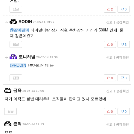
거임.
답글
2
0
RODIN
26-05-14 19:27
신고
|
공감 확인
@갈마갈마
터미널이랑 장기 직원 주차장의 거리가 500M 인게 문
제 같은데요?
답글
0
3
토니하넬
26-05-14 19:36
신고
|
공감 확인
@RODIN
7분거리인데 음
답글
0
0
금욕
26-05-14 19:05
신고
|
공감 확인
저기 아직도 불법 대리주차 조직들이 판치고 있나 모르겠네
답글
0
0
존윅
26-05-14 19:13
신고
|
공감 확인
ㅉㅉ