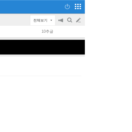
전체보기
공
검
글
지
색
10추글
on/off
쓰
기