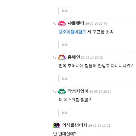
답글
샤를렛타
26-05-14 20:40
@오이갤네임드
제 포근한 뱃속
답글
홍해인
26-05-14 20:42
왼쪽 주머니에 텀블러 안넣고 다니시나요?
답글
작성자엄마
26-05-14 20:54
왜 데스크탑 없음?
답글
의식을넘어서
26-05-14 19:02
난 반대인데?