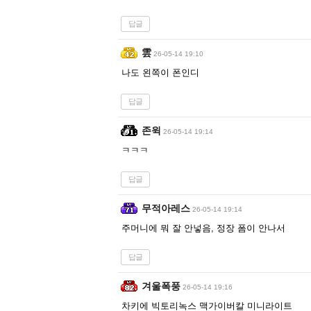
답글
雲
26-05-14 19:10
나도 왼쪽이 폰인디
답글
존윅
26-05-14 19:14
ㅋㅋㅋ
답글
무적아레스
26-05-14 19:14
주머니에 뭐 잘 안넣음, 정장 폼이 안나서
답글
겨울폭풍
26-05-14 19:16
차키에 빅토리녹스 맥가이버칼 미니라이트