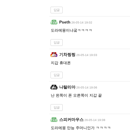
답글
Pseth
26-05-14 19:02
도라에몽이냐궄ㅋㅋㅋㅋ
답글
기차찡찡
26-05-14 19:03
지갑 휴대폰
답글
나탈리아
26-05-14 19:06
난 왼쪽이 폰 오른쪽이 지갑 끝
답글
스피커마우스
26-05-14 19:08
도라에몽 만능 주머니인가 ㅋㅋㅋㅋ