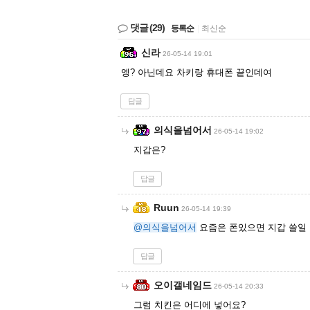
댓글
(29)
등록순
|
최신순
신라
26-05-14 19:01
엥? 아닌데요 차키랑 휴대폰 끝인데여
답글
의식을넘어서
26-05-14 19:02
지갑은?
답글
Ruun
26-05-14 19:39
@의식을넘어서
요즘은 폰있으면 지갑 쓸일 없
답글
오이갤네임드
26-05-14 20:33
그럼 치킨은 어디에 넣어요?