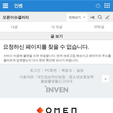
인벤
오픈이슈갤러리
전체보기
공
검
글
지
색
내글
내 댓글
10추글
on/off
쓰
글 보기
기
요청하신 페이지를 찾을 수 없습니다.
서비스 이용에 불편을 드려 죄송합니다. 먼저 새로고침 해보시고 페이지의 주소를
올바르게 입력했는지 다시 한번 확인해 보시기 바랍니다.
로그인
PC화면
퀵링크
설정
청소년보호정책
이용약관
개인정보처리방침
▲
불법촬영물신고안내
(주)
인
벤