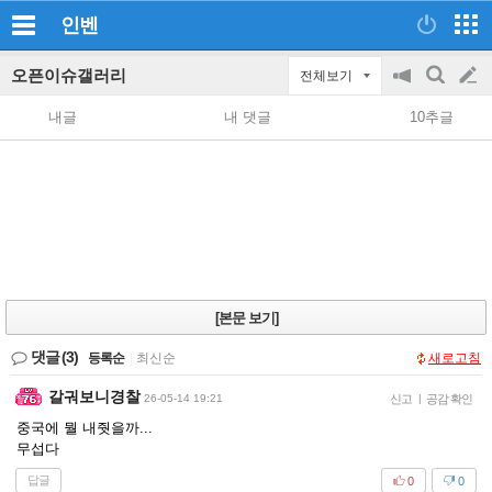
인벤
오픈이슈갤러리
전체보기
공
검
글
지
색
내글
내 댓글
10추글
on/off
쓰
기
[본문 보기]
댓글
(3)
등록순
|
최신순
새로고침
갈궈보니경찰
26-05-14 19:21
신고
|
공감 확인
중국에 뭘 내줫을까...
무섭다
답글
0
0