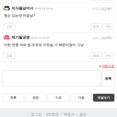
의식을넘어서
26-05-14 19:44
신고
|
공감 확인
젠슨 갔는데 머없낭?
답글
0
0
제기랄공명
26-05-14 19:52
신고
|
공감 확인
이란 전쟁 여파 씹 도란프 미친놈 너 때문이잖아 그냥
답글
0
0
새로고침
등록
목록
본문
이전
다음
댓글보기
로그인
PC화면
퀵링크
설정