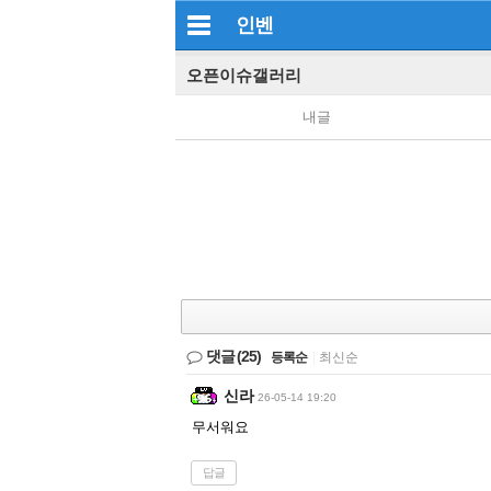
인벤
오픈이슈갤러리
내글
댓글
(25)
등록순
|
최신순
신라
26-05-14 19:20
무서워요
답글