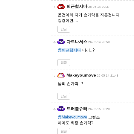
퇴근합시다
26-05-14 20:37
온건이라 자기 손가락을 자른겁니다.
강경이면....
답글
다르나서스
26-05-14 20:59
@퇴근합시다
머리..?
답글
Makeyoumove
26-05-14 21:43
남의 손가락..?
답글
트러블슈터
26-05-15 00:29
@Makeyoumove
그렇죠
아마도 회장 손가락?
답글