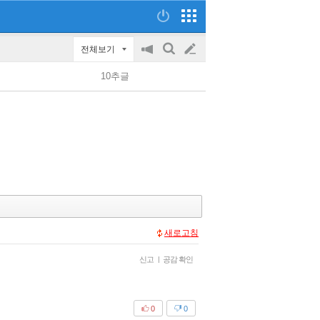
전체보기
공
검
글
지
색
10추글
on/off
쓰
기
새로고침
신고
|
공감 확인
0
0