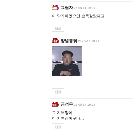
그림자
26-05-14 19:21
아 막가파였으면 손목잘랐다고
답글
양념통닭
26-05-14 19:21
답글
금성무
26-05-14 19:24
그 지부장이
이 지부장이구나…
답글