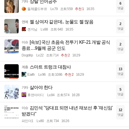
상탈 인어공주
기타
6
댓글
돌체콜드부르
Lv.79
조회 559
추천 1
16:35
젤 상여자 같은데.. 눈물도 젤 많음
연예
2
댓글
겐지님
Lv.88
조회 640
16:35
[속보] 국산 초음속 전투기 KF-21 개발 공식
이슈
2
종료…9월께 공군 인도
댓글
Dogdrip
Lv.22
조회 714
추천 2
16:29
스마트 트렁크 대참사
계층
13
댓글
Earth
Lv.96
조회 1086
추천 2
16:29
살아야 한다
기타
5
댓글
휴면아이디
Lv.84
조회 574
16:28
김민석 "당대표 되면 내년 재보선 후 '재신임'
이슈
12
받겠다"
댓글
파인더1
Lv.80
조회 734
16:26