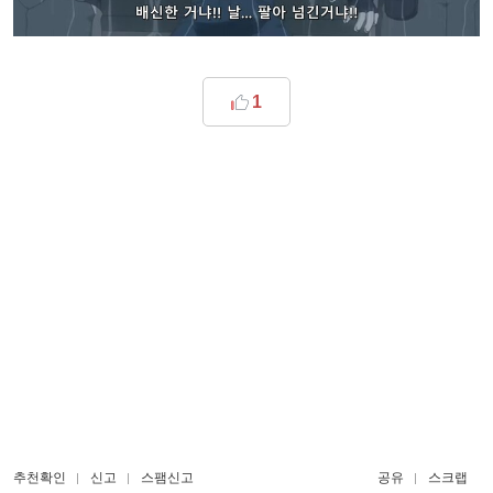
1
추천확인
신고
스팸신고
공유
스크랩