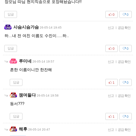
장모님 따님 현지직송으로 포장해놨습니다!!
답글
0
0
사슴시슴가슴
26-05-14 19:45
신고
|
공감 확인
하...내 전 여친 이름도 수진이.....하..
답글
0
0
루미네
26-05-14 19:57
신고
|
공감 확인
흔한 이름이니깐 한잔해
답글
1
0
잼며들다
26-05-14 19:58
신고
|
공감 확인
동서???
답글
1
0
해후
26-05-14 20:47
신고
|
공감 확인