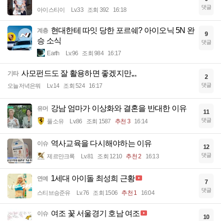
댓글
아이스티이
Lv.33
조회 392
16:18
현대한테 따잇 당한 포르쉐? 아이오닉 5N 완
계층
9
승 소식
댓글
Earth
Lv.96
조회 984
16:17
사모펀드도 잘 활용하면 좋겠지만,,,
기타
2
댓글
오늘저녁은뭐
Lv.14
조회 524
16:17
강남 엄마가 이상화와 결혼을 반대한 이유
유머
11
댓글
풀소유
Lv.86
조회 1587
추천 3
16:14
역사교육을 다시해야하는 이유
이슈
12
댓글
제르만크록
Lv.81
조회 1210
추천 2
16:13
1세대 아이돌 최성희 근황
연예
7
댓글
스티브승준유
Lv.76
조회 1506
추천 1
16:04
여조 꽃 서울경기 호남 여조
이슈
10