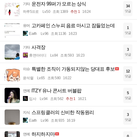
운전자 99퍼가 모르는 상식
기타
34
댓글
하루5프로
Lv.50
조회 1389
추천 1
16:24
고카페인 스누피 음료 마시고 잠들었는데
유머
1
댓글
Earth
Lv.96
조회 1136
16:23
사격장
기타
3
댓글
휴면아이디
Lv.84
조회 593
16:23
특별한 조직이 가동되지않는 당대표 후보
이슈
12
댓글
윤석렬
Lv.65
조회 580
16:22
ITZY 유나 콘서트 버블팝
연예
5
댓글
입사
Lv.94
조회 562
추천 1
16:21
스프링클러의 신비한 작동원리
지식
3
댓글
Earth
Lv.96
조회 935
16:19
하지하지마
연예
0