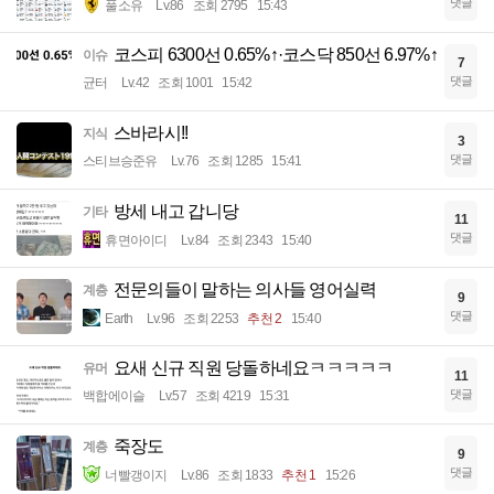
댓글
풀소유
Lv.86
조회 2795
15:43
코스피 6300선 0.65%↑·코스닥 850선 6.97%↑
이슈
7
댓글
균터
Lv.42
조회 1001
15:42
스바라시!!
지식
3
댓글
스티브승준유
Lv.76
조회 1285
15:41
방세 내고 갑니당
기타
11
댓글
휴면아이디
Lv.84
조회 2343
15:40
전문의들이 말하는 의사들 영어실력
계층
9
댓글
Earth
Lv.96
조회 2253
추천 2
15:40
요새 신규 직원 당돌하네요ㅋㅋㅋㅋㅋ
유머
11
댓글
백합에이슬
Lv.57
조회 4219
15:31
죽장도
계층
9
댓글
너빨갱이지
Lv.86
조회 1833
추천 1
15:26