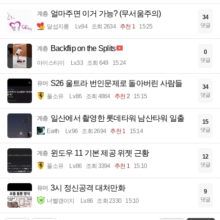
얼마주면 이거 가능? (무서움주의)
계층
34
댓글
달섭지롱
Lv.94
조회 2634
추천 1
15:25
Backflip on the Splits
계층
0
댓글
아이스티이
Lv.33
조회 649
15:24
S26 울트라 번인문제로 돌아버린 사람들
유머
34
댓글
풀소유
Lv.86
조회 4864
추천 2
15:15
일산에서 촬영한 롯데타워 남산타워 일출
계층
15
댓글
Earth
Lv.96
조회 2694
추천 1
15:14
윈도우 11 기본 제공 위젯 근황
계층
12
댓글
풀소유
Lv.86
조회 3394
추천 1
15:10
3시 정신공격 대처만화
유머
9
댓글
너빨갱이지
Lv.86
조회 2330
15:10