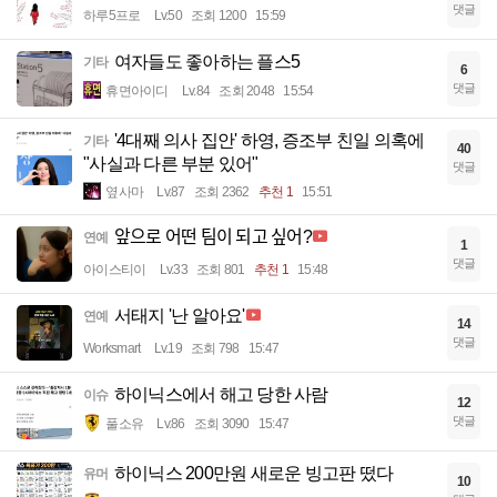
댓글
하루5프로
Lv.50
조회 1200
15:59
여자들도 좋아하는 플스5
기타
6
댓글
휴면아이디
Lv.84
조회 2048
15:54
'4대째 의사 집안' 하영, 증조부 친일 의혹에
기타
40
"사실과 다른 부분 있어"
댓글
옆사마
Lv.87
조회 2362
추천 1
15:51
앞으로 어떤 팀이 되고 싶어?
연예
1
댓글
아이스티이
Lv.33
조회 801
추천 1
15:48
서태지 '난 알아요'
연예
14
댓글
Worksmart
Lv.19
조회 798
15:47
하이닉스에서 해고 당한 사람
이슈
12
댓글
풀소유
Lv.86
조회 3090
15:47
하이닉스 200만원 새로운 빙고판 떴다
유머
10