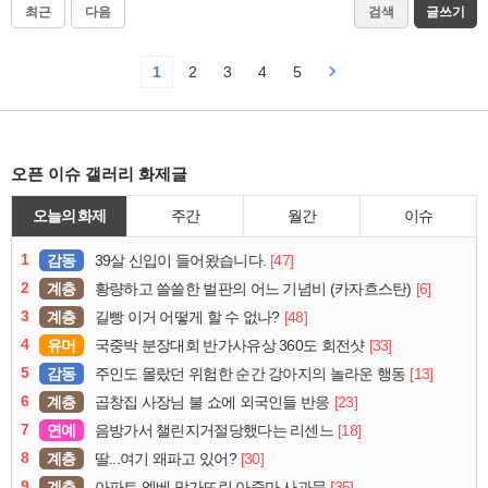
최근
다음
검색
글쓰기
1
2
3
4
5
오픈 이슈 갤러리 화제글
오늘의 화제
주간
월간
이슈
1
감동
[47]
39살 신입이 들어왔습니다.
2
계층
[6]
황량하고 쓸쓸한 벌판의 어느 기념비 (카자흐스탄)
3
계층
[48]
길빵 이거 어떻게 할 수 없나?
4
유머
[33]
국중박 분장대회 반가사유상 360도 회전샷
5
감동
[13]
주인도 몰랐던 위험한 순간 강아지의 놀라운 행동
6
계층
[23]
곱창집 사장님 불 쇼에 외국인들 반응
7
연예
[18]
음방가서 챌린지거절당했다는 리센느
8
계층
[30]
딸...여기 왜파고 있어?
9
계층
[35]
아파트 엘베 망가뜨린 아줌마 사과문