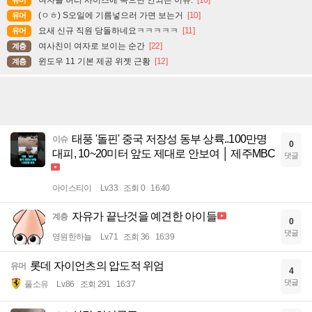
여자들 허리 사이즈에 속으면 안되는 이유.
[16]
유머
(ㅇㅎ) S오일에 기름넣으러 가면 보는거
[10]
유머
요새 신규 직원 당돌하네요ㅋㅋㅋㅋㅋ
[11]
유머
여사친이 여자로 보이는 순간
[22]
계층
윈도우 11 기본 제공 위젯 근황
[12]
계층
태풍 '돌핀' 중국 저장성 동부 상륙..100만명
이슈
0
대피, 10~20미터 앞도 제대로 안보여 │ 제주MBC
댓글
아이스티이
Lv.33
조회 0
16:40
자유가 끝난것을 예견한 아이들
계층
0
댓글
영원한하늘
Lv.71
조회 36
16:39
롯데 자이언츠의 압도적 위엄
유머
4
댓글
풀소유
Lv.86
조회 291
16:37