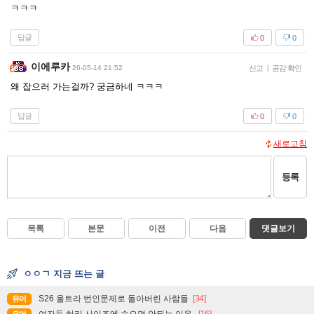
ㅋㅋㅋ
답글
0
0
이에루카
26-05-14 21:52
신고
|
공감 확인
왜 잡으러 가는걸까? 궁금하네 ㅋㅋㅋ
답글
0
0
새로고침
등록
목록
본문
이전
다음
댓글보기
ㅇㅇㄱ 지금 뜨는 글
S26 울트라 번인문제로 돌아버린 사람들
[34]
유머