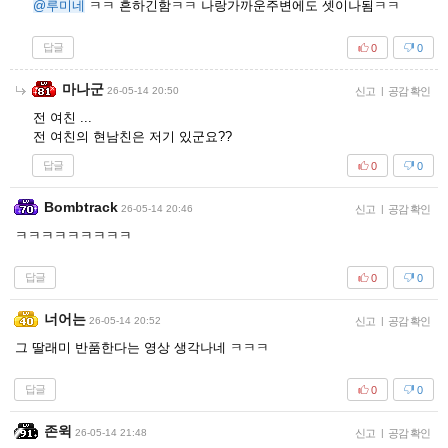
@루미네
ㅋㅋ 흔하긴함ㅋㅋ 나랑가까운주변에도 셋이나됨ㅋㅋ
답글
0
0
마나군
26-05-14 20:50
신고
|
공감 확인
전 여친 ...
전 여친의 현남친은 저기 있군요??
답글
0
0
Bombtrack
26-05-14 20:46
신고
|
공감 확인
ㅋㅋㅋㅋㅋㅋㅋㅋㅋ
답글
0
0
너어는
26-05-14 20:52
신고
|
공감 확인
그 딸래미 반품한다는 영상 생각나네 ㅋㅋㅋ
답글
0
0
존윅
26-05-14 21:48
신고
|
공감 확인