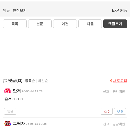
메뉴
인장보기
EXP 64%
목록
본문
이전
다음
댓글쓰기
댓글
(11)
등록순
|
최신순
새로고침
맛저
26-05-14 19:28
신고
|
공감 확인
욘석ㅋㅋㅋ
답글
0
0
그림자
26-05-14 19:35
신고
|
공감 확인