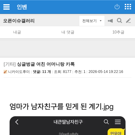
인벤
오픈이슈갤러리
전체보기
공
검
글
지
색
내글
내 댓글
10추글
on/off
쓰
기
[기타]
싱글벙글 여친 어머니랑 카톡
니카이도후미
댓글: 11 개
조회:
8177
추천:
1
2026-05-14 19:22:16