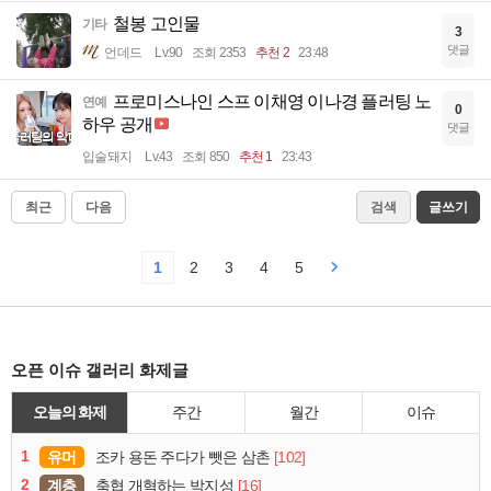
철봉 고인물
기타
3
댓글
언데드
Lv.90
조회 2353
추천 2
23:48
프로미스나인 스프 이채영 이나경 플러팅 노
연예
0
하우 공개
댓글
입술돼지
Lv.43
조회 850
추천 1
23:43
최근
다음
검색
글쓰기
1
2
3
4
5
오픈 이슈 갤러리 화제글
오늘의 화제
주간
월간
이슈
1
유머
[102]
조카 용돈 주다가 뺏은 삼촌
2
계층
[16]
축협 개혁하는 박지성