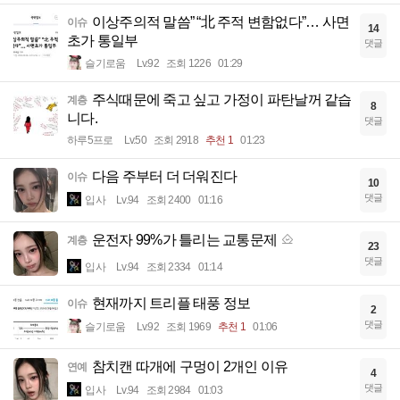
이상주의적 말씀” “北 주적 변함없다”… 사면
이슈
14
초가 통일부
댓글
슬기로움
Lv.92
조회 1226
01:29
주식때문에 죽고 싶고 가정이 파탄날꺼 같습
계층
8
니다.
댓글
하루5프로
Lv.50
조회 2918
추천 1
01:23
다음 주부터 더 더워진다
이슈
10
댓글
입사
Lv.94
조회 2400
01:16
운전자 99%가 틀리는 교통문제
계층
23
댓글
입사
Lv.94
조회 2334
01:14
현재까지 트리플 태풍 정보
이슈
2
댓글
슬기로움
Lv.92
조회 1969
추천 1
01:06
참치캔 따개에 구멍이 2개인 이유
연예
4
댓글
입사
Lv.94
조회 2984
01:03