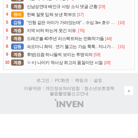
3
계층
[29]
신남성연대 배인규 사망 소식 댓글 근황
4
유머
[37]
한복 잘못 입혀 보낸 학부모
5
감동
[10]
“인형 같은 아이가 가라앉는데”…수심 3m 호수 뛰어든 60대 의인
6
계층
[76]
지역 비하 하는게 웃긴 이유.
7
계층
[44]
드래곤볼 40주년 리스펙트하는 만화작가들
8
감동
[15]
슥오더니 촤악.. 연기 뚫고는 가슴 툭툭.. 지나가던 아재의 정체
9
계층
[59]
후방)요즘 하나둘씩 보이는 투명의자
10
계층
[28]
ㅇㅎ) 나이키 역사상 최고의 품질이던 시절
로그인
PC화면
퀵링크
설정
청소년보호정책
이용약관
개인정보처리방침
▲
불법촬영물신고안내
(주)
인
벤