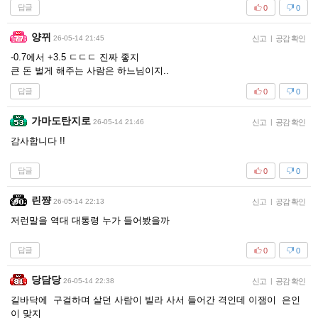
답글
0
0
양뀌
26-05-14 21:45
신고
|
공감 확인
-0.7에서 +3.5 ㄷㄷㄷ 진짜 좋지
큰 돈 벌게 해주는 사람은 하느님이지..
답글
0
0
가마도탄지로
26-05-14 21:46
신고
|
공감 확인
감사합니다 !!
답글
0
0
린쨩
26-05-14 22:13
신고
|
공감 확인
저런말을 역대 대통령 누가 들어봤을까
답글
0
0
당담당
26-05-14 22:38
신고
|
공감 확인
길바닥에 구걸하며 살던 사람이 빌라 사서 들어간 격인데 이잼이 은인
이 맞지