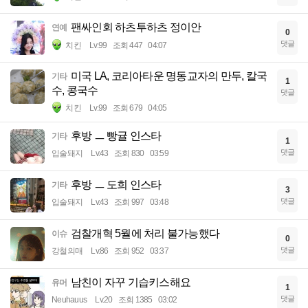
팬싸인회 하츠투하츠 정이안
연예
0
댓글
치킨
Lv.99
조회 447
04:07
미국 LA, 코리아타운 명동교자의 만두, 칼국
기타
1
수, 콩국수
댓글
치킨
Lv.99
조회 679
04:05
후방 ㅡ 빵귤 인스타
기타
1
댓글
입술돼지
Lv.43
조회 830
03:59
후방 ㅡ 도희 인스타
기타
3
댓글
입술돼지
Lv.43
조회 997
03:48
검찰개혁 5월에 처리 불가능했다
이슈
0
댓글
강철의매
Lv.86
조회 952
03:37
남친이 자꾸 기습키스해요
유머
1
댓글
Neuhauus
Lv.20
조회 1385
03:02