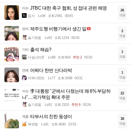
JTBC 대한 축구 협회, 성 접대 관련 해명
이슈
26
댓글
입사
Lv.94
조회 2941
00:45
제주도행 비행기에서 생긴 일
유머
2
댓글
슬기로움
Lv.92
조회 1234
00:43
출석 해슴?
기타
1
댓글
사실난라쿤
Lv.89
조회 684
추천 2
00:33
어쩌다 한번 산다라박
연예
1
댓글
어쩌다한번
Lv.77
조회 1688
00:31
李 대통령 "군에서 다쳤는데 왜 6% 부담하
이슈
22
나"…국가책임 확대 주문
댓글
슬기로움
Lv.92
조회 2320
추천 6
00:24
타부서의 친한 동생이
계층
38
댓글
쾌변왕
Lv.91
조회 4030
23:53