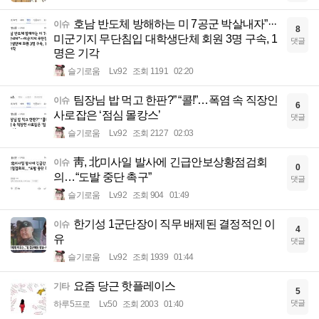
호남 반도체 방해하는 미 7공군 박살내자”···
이슈
8
미군기지 무단침입 대학생단체 회원 3명 구속, 1
댓글
명은 기각
슬기로움
Lv.92
조회 1191
02:20
팀장님 밥 먹고 한판?” “콜!”…폭염 속 직장인
이슈
6
사로잡은 ‘점심 몰캉스’
댓글
슬기로움
Lv.92
조회 2127
02:03
靑, 北미사일 발사에 긴급안보상황점검회
이슈
0
의…“도발 중단 촉구”
댓글
슬기로움
Lv.92
조회 904
01:49
한기성 1군단장이 직무 배제된 결정적인 이
이슈
4
유
댓글
슬기로움
Lv.92
조회 1939
01:44
요즘 당근 핫플레이스
기타
5
댓글
하루5프로
Lv.50
조회 2003
01:40