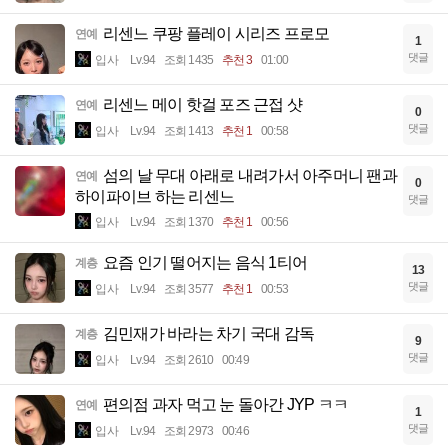
리센느 쿠팡 플레이 시리즈 프로모
연예
1
댓글
입사
Lv.94
조회 1435
추천 3
01:00
리센느 메이 핫걸 포즈 근접 샷
연예
0
댓글
입사
Lv.94
조회 1413
추천 1
00:58
섬의 날 무대 아래로 내려가서 아주머니 팬과
연예
0
하이파이브 하는 리센느
댓글
입사
Lv.94
조회 1370
추천 1
00:56
요즘 인기 떨어지는 음식 1티어
계층
13
댓글
입사
Lv.94
조회 3577
추천 1
00:53
김민재가 바라는 차기 국대 감독
계층
9
댓글
입사
Lv.94
조회 2610
00:49
편의점 과자 먹고 눈 돌아간 JYP ㅋㅋ
연예
1
댓글
입사
Lv.94
조회 2973
00:46