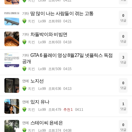
치킨
Lv.99
조회 647
04:22
땀 많이 나는 사람들이 겪는 고통
기타
0
댓글
치킨
Lv.99
조회 893
04:21
차돌박이와 비빔면
기타
0
댓글
치킨
Lv.99
조회 603
04:18
GTA 6 플레이 영상 8월27일 넷플릭스 독점
기타
3
공개
댓글
치킨
Lv.99
조회 509
04:15
노지선
연예
0
댓글
치킨
Lv.99
조회 636
04:13
있지 유나
연예
1
댓글
치킨
Lv.99
조회 479
추천 1
04:11
스테이씨 윤세은
연예
0
댓글
치킨
Lv.99
조회 374
04:08