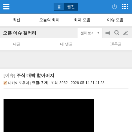
홈
웹진
최신
오늘의 화제
화제 모음
이슈 모음
오픈 이슈 갤러리
전체보기
공
검
글
지
색
내글
내 댓글
10추글
on/off
쓰
기
[이슈]
주식 대박 할아버지
니카이도후미
댓글: 7 개
조회:
3932
2026-05-14 21:41:28