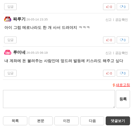
답글
0
0
짜루기
26-05-14 23:35
신고
|
공감 확인
아이 그럼 메로나라도 한 개 사서 드려야지 ㅋㅋㅋ
답글
0
0
루미네
26-05-15 06:19
신고
|
공감 확인
내 계좌에 돈 불려주는 사람인데 엎드려 발등에 키스라도 해주고 싶다
답글
0
0
새로고침
등록
목록
본문
이전
다음
댓글보기