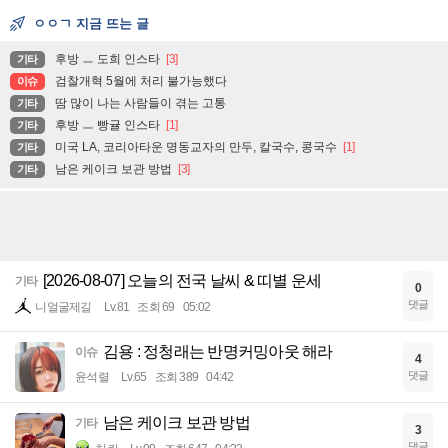
ㅇㅇㄱ 지금 뜨는 글
후방 ㅡ 도희 인스타
[3]
기타
검찰개혁 5월에 처리 불가능했다
이슈
땀 많이 나는 사람들이 겪는 고통
기타
후방 ㅡ 빵귤 인스타
[1]
기타
미국 LA, 코리아타운 명동교자의 만두, 칼국수, 콩국수
[1]
기타
남은 케이크 보관 방법
[3]
기타
[2026-08-07] 오늘의 전국 날씨 & 띠별 운세
기타
0
댓글
니얼굴제길
Lv.81
조회 69
05:02
김용 : 정청래는 반명커밍아웃 해라
이슈
4
댓글
윤석렬
Lv.65
조회 389
04:42
남은 케이크 보관 방법
기타
3
댓글