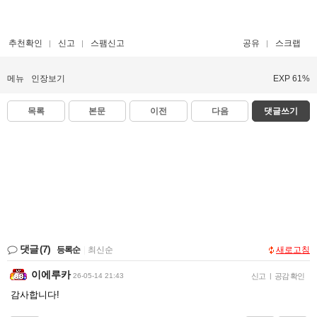
추천확인
신고
스팸신고
공유
스크랩
메뉴
인장보기
EXP 61%
목록
본문
이전
다음
댓글쓰기
댓글
(7)
등록순
|
최신순
새로고침
이에루카
26-05-14 21:43
신고
|
공감 확인
감사합니다!