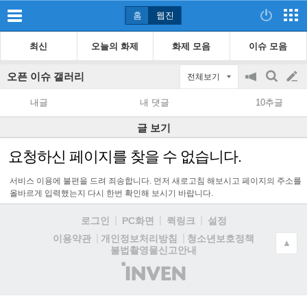
홈
웹진
최신
오늘의 화제
화제 모음
이슈 모음
오픈 이슈 갤러리
전체보기
공
검
글
지
색
내글
내 댓글
10추글
on/off
쓰
글 보기
기
요청하신 페이지를 찾을 수 없습니다.
서비스 이용에 불편을 드려 죄송합니다. 먼저 새로고침 해보시고 페이지의 주소를
올바르게 입력했는지 다시 한번 확인해 보시기 바랍니다.
로그인
PC화면
퀵링크
설정
청소년보호정책
이용약관
개인정보처리방침
▲
불법촬영물신고안내
(주)
인
벤