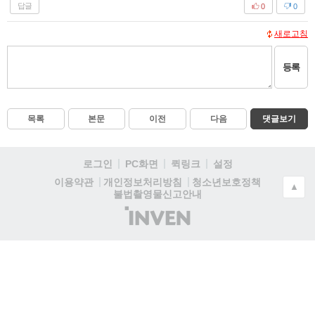
답글
0
0
새로고침
등록
목록
본문
이전
다음
댓글보기
로그인
PC화면
퀵링크
설정
청소년보호정책
이용약관
개인정보처리방침
▲
불법촬영물신고안내
(주)
인
벤