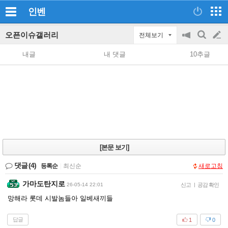
인벤
오픈이슈갤러리
전체보기
공
검
글
지
색
내글
내 댓글
10추글
on/off
쓰
기
[본문 보기]
댓글
(4)
등록순
|
최신순
새로고침
가마도탄지로
26-05-14 22:01
신고
|
공감 확인
망해라 롯데 시발놈들아 일베새끼들
답글
1
0