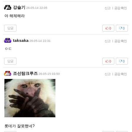
강슬기
26-05-14 22:05
신고
|
공감 확인
야 해체해라
답글
0
0
taksaka
26-05-14 22:31
신고
|
공감 확인
ㅇㄷ
답글
0
0
조선탐크루즈
26-05-15 03:50
신고
|
공감 확인
롯데가 잘못했네?