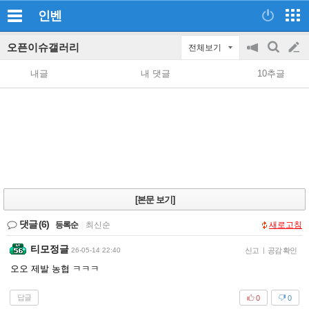
인벤
오픈이슈갤러리
전체보기
공
검
글
지
색
내글
내 댓글
10추글
on/off
쓰
기
[본문 보기]
댓글
(6)
등록순
|
최신순
새로고침
티모정글
26-05-14 22:40
신고
|
공감 확인
오오 제발 농협 ㅋㅋㅋ
답글
0
0