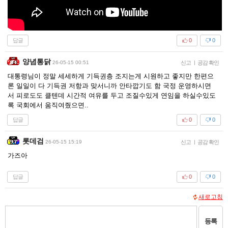
답글
0
0
양념통닭
26-05-15 00:51
신고
|
공감 확인
대통령님이 정말 세세하게 기득권층 조지는게 시원하고 좋지만 한편으
론 일일이 다 기득권 저항과 맞서니까 안타깝기도 함 국정 운영하시면
서 피로도도 클텐데 시간적 여유를 두고 조질수있게 연임을 하실수있도
록 국회에서 움직여줬으면..
답글
0
0
롯데검
26-05-15 15:19
신고
|
공감 확인
가즈아
답글
0
0
새로고침
등록