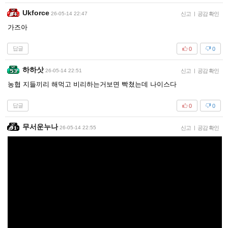
Ukforce
26-05-14 22:47
신고
|
공감 확인
가즈아
답글
0
0
하하삿
26-05-14 22:51
신고
|
공감 확인
농협 지들끼리 해먹고 비리하는거보면 빡쳤는데 나이스다
답글
0
0
무서운누나
26-05-14 22:55
신고
|
공감 확인