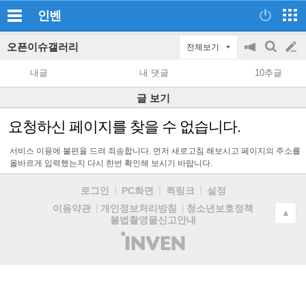
인벤
오픈이슈갤러리
전체보기
공
검
글
지
색
내글
내 댓글
10추글
on/off
쓰
글 보기
기
요청하신 페이지를 찾을 수 없습니다.
서비스 이용에 불편을 드려 죄송합니다. 먼저 새로고침 해보시고 페이지의 주소를
올바르게 입력했는지 다시 한번 확인해 보시기 바랍니다.
로그인
PC화면
퀵링크
설정
청소년보호정책
이용약관
개인정보처리방침
▲
불법촬영물신고안내
(주)
인
벤