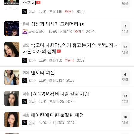
스회사
댓글
입사
Lv.94
조회 416
추천 1
20:50
정신과 의사가 그러더라.jpg
유머
3
댓글
파아랑망토
Lv.68
조회 910
추천 1
20:46
슥오더니 촤악.. 연기 뚫고는 가슴 툭툭.. 지나
감동
12
가던 아재의 정체
댓글
입사
Lv.94
조회 950
추천 4
20:39
맨시티 여신
연예
4
댓글
입사
Lv.94
조회 1137
20:37
(ㅇㅎ?) M컵 바니걸 실물 체감
계층
13
댓글
입사
Lv.94
조회 1925
20:34
에어컨에 대한 불길한 예언
계층
18
댓글
입사
Lv.94
조회 1703
20:32