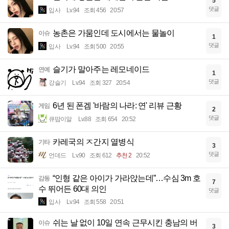
5
댓글
입사
Lv.94
조회 456
20:57
농촌은 가뭄인데 도시에서는 물놀이
이슈
1
댓글
입사
Lv.94
조회 500
20:55
슬기가 말아주는 레모네이드
연예
1
댓글
강슬기
Lv.94
조회 327
20:54
6년 된 폰겜 '바람의 나라: 연' 리뷰 근황
게임
2
댓글
큐땁이알
Lv.88
조회 654
20:52
카레국의 ㅈ간지 열병식
기타
3
댓글
언데드
Lv.90
조회 612
추천 2
20:52
“인형 같은 아이가 가라앉는데”…수심 3m 호
감동
7
수 뛰어든 60대 의인
댓글
입사
Lv.94
조회 558
20:51
쉬는 날 없이 10일 연속 근무시킨 충남의 버
이슈
3