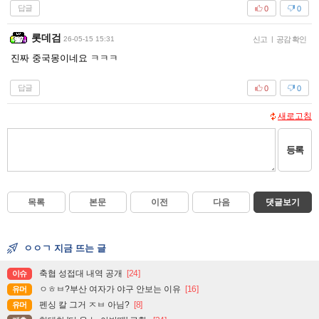
답글
0
0
롯데검
26-05-15 15:31
신고
|
공감 확인
진짜 중국몽이네요 ㅋㅋㅋ
답글
0
0
새로고침
등록
목록
본문
이전
다음
댓글보기
ㅇㅇㄱ 지금 뜨는 글
축협 성접대 내역 공개
[24]
이슈
ㅇㅎㅂ?부산 여자가 야구 안보는 이유
[16]
유머
펜싱 칼 그거 ㅈㅂ 아님?
[8]
유머