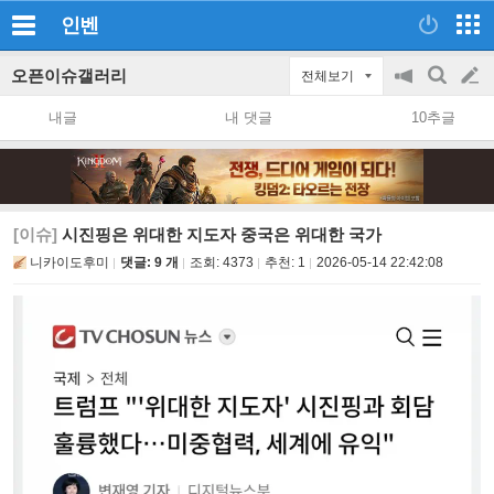
인벤
오픈이슈갤러리
전체보기
공
검
글
지
색
내글
내 댓글
10추글
on/off
쓰
기
[이슈]
시진핑은 위대한 지도자 중국은 위대한 국가
니카이도후미
댓글: 9 개
조회:
4373
추천:
1
2026-05-14 22:42:08