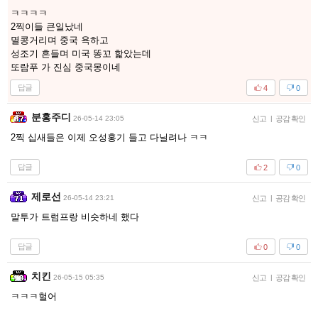
ㅋㅋㅋㅋ
2찍이들 큰일났네
멸콩거리며 중국 욕하고
성조기 흔들며 미국 똥꼬 핥았는데
또람푸 가 진심 중국몽이네
답글
4
0
분홍주디
26-05-14 23:05
신고
|
공감 확인
2찍 십새들은 이제 오성홍기 들고 다닐려나 ㅋㅋ
답글
2
0
제로선
26-05-14 23:21
신고
|
공감 확인
말투가 트럼프랑 비슷하네 했다
답글
0
0
치킨
26-05-15 05:35
신고
|
공감 확인
ㅋㅋㅋ헐어