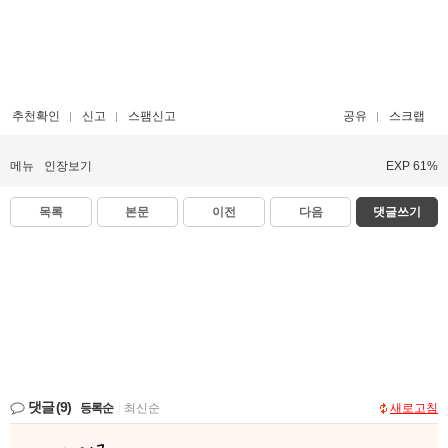
추천확인
신고
스팸신고
공유
스크랩
메뉴
인장보기
EXP 61%
목록
본문
이전
다음
댓글쓰기
댓글
(9)
등록순
|
최신순
새로고침