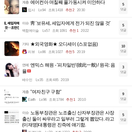
에어컨아 며칠째 풀가동시켜 미안하다
계층
5
댓글
입사
Lv.94
조회 1418
추천 2
20:30
靑 '보유세, 세입자에게 전가 되진 않을 것'
이슈
5
댓글
백합에이슬
Lv.57
조회 1091
추천 1
20:22
★외국영화★ 오디세이 (스포없음)
기타
10
댓글
리뷰
Lv.86
조회 1027
추천 5
20:19
엔믹스 해원 - '피차일반'(彼此一般) / 원곡: 음
연예
3
율
댓글
배수민
Lv.35
조회 485
20:19
"여자친구 구함"
계층
9
댓글
Earth
Lv.96
조회 1784
추천 1
20:10
노동부장관은 노조출신 산자부장관은 사장
이슈
5
출신 둘이 싸우라고 일부러 그렇게 뽑았다. 라고
댓글
(이재명)대통령은 진즉에 얘기함.