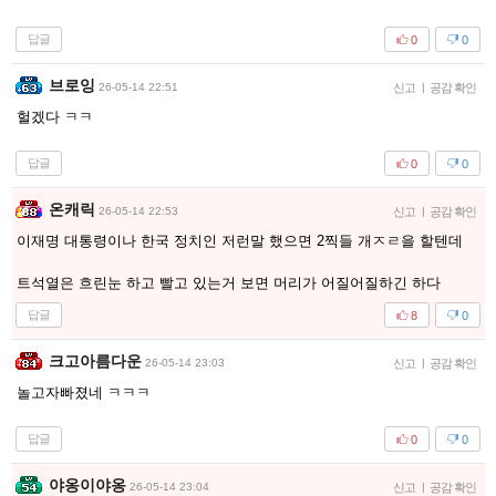
답글
0
0
브로잉
26-05-14 22:51
신고
|
공감 확인
헐겠다 ㅋㅋ
답글
0
0
온캐릭
26-05-14 22:53
신고
|
공감 확인
이재명 대통령이나 한국 정치인 저런말 했으면 2찍들 개ㅈㄹ을 할텐데
트석열은 흐린눈 하고 빨고 있는거 보면 머리가 어질어질하긴 하다
답글
8
0
크고아름다운
26-05-14 23:03
신고
|
공감 확인
놀고자빠졌네 ㅋㅋㅋ
답글
0
0
야옹이야옹
26-05-14 23:04
신고
|
공감 확인