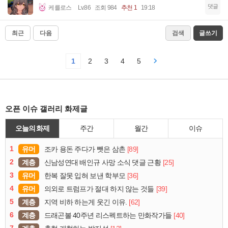
댓글
케를로스
Lv.86
조회 984
추천 1
19:18
최근
다음
검색
글쓰기
1
2
3
4
5
오픈 이슈 갤러리 화제글
오늘의 화제
주간
월간
이슈
1
유머
[89]
조카 용돈 주다가 뺏은 삼촌
2
계층
[25]
신남성연대 배인규 사망 소식 댓글 근황
3
유머
[36]
한복 잘못 입혀 보낸 학부모
4
유머
[39]
의외로 트럼프가 절대 하지 않는 것들
5
계층
[62]
지역 비하 하는게 웃긴 이유.
6
계층
[40]
드래곤볼 40주년 리스펙트하는 만화작가들