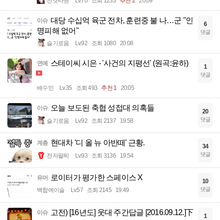
진겟타원
Lv.70
조회 1233
추천 2
20:09
대당 수십억 육군 전차, 훈련중 불 나…군 "인
이슈
6
명피해 없어"
댓글
슬기로움
Lv.92
조회 1080
20:08
스테이씨 시은 - '사건의 지평선' (원곡:윤하)
연예
1
댓글
배수민
Lv.35
조회 493
추천 1
20:05
오늘 보도된 축협 성접대 의혹들
이슈
20
댓글
슬기로움
Lv.92
조회 2137
19:58
현대차 '디 올 뉴 아반떼' 근황.
계층
34
댓글
전자팔찌
Lv.93
조회 3136
19:54
로이터가 평가한 스페이스 X
유머
10
댓글
백합에이슬
Lv.57
조회 2145
19:49
고전) [16년도] 웃대 주간답글 [2016.09.12.]下
이슈
1