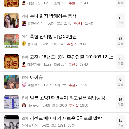
댓글
레몬과즙
Lv.92
조회 591
추천 3
19:48
누나 화장 방해하는 동생
기타
13
댓글
휴면아이디
Lv.84
조회 2749
추천 1
19:48
축협 안마방 비용 50만원
이슈
27
댓글
풀소유
Lv.86
조회 2149
추천 3
19:47
고전) [16년도] 웃대 주간답글 [2016.09.12.]上
유머
0
댓글
레몬과즙
Lv.92
조회 557
추천 1
19:43
아이유
연예
8
댓글
케를로스
Lv.86
조회 955
추천 2
19:37
일본 초딩1학년들이 되고싶은 직업랭킹
유머
16
댓글
Horieyui
Lv.89
조회 2606
추천 1
19:36
리센느 에이페의 새로운 CF 모델 발탁
연예
13
댓글
아이스티이
Lv.32
조회 1331
19:34