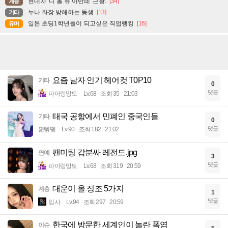
현대차 '디 올 뉴 아반떼' 근황.
[34]
계층
누나 화장 방해하는 동생
[13]
기타
일본 초딩1학년들이 되고싶은 직업랭킹
[16]
유머
요즘 남자 인기 헤어컷 T0P10
기타
0
댓글
파아랑망토
Lv.68
조회 35
21:03
태국 공항에서 민폐인 중국인들
기타
0
댓글
꿻뻵뗗
Lv.90
조회 182
21:02
팬미팅 갑분싸 레전드.jpg
연예
3
댓글
파아랑망토
Lv.68
조회 319
20:59
대운이 올 징조 5가지
계층
1
댓글
입사
Lv.94
조회 297
20:59
한국에 방문한 세계인이 놀란 폭염
이슈