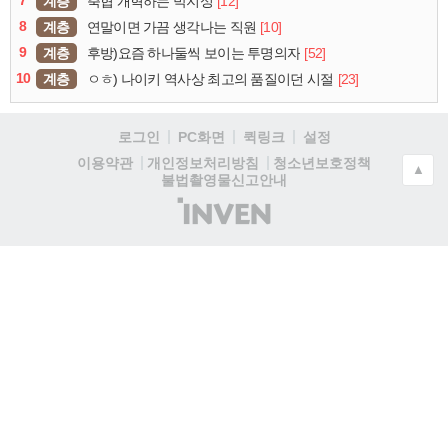
7
계층
[12]
축협 개혁하는 박지성
8
계층
[10]
연말이면 가끔 생각나는 직원
9
계층
[52]
후방)요즘 하나둘씩 보이는 투명의자
10
계층
[23]
ㅇㅎ) 나이키 역사상 최고의 품질이던 시절
로그인
PC화면
퀵링크
설정
청소년보호정책
이용약관
개인정보처리방침
▲
불법촬영물신고안내
(주)
인
벤