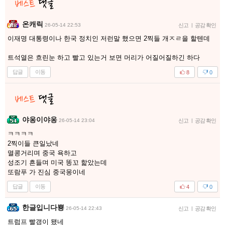
온캐릭
26-05-14 22:53
신고
|
공감 확인
이재명 대통령이나 한국 정치인 저런말 했으면 2찍들 개ㅈㄹ을 할텐데
트석열은 흐린눈 하고 빨고 있는거 보면 머리가 어질어질하긴 하다
답글
이동
8
0
야옹이야옹
26-05-14 23:04
신고
|
공감 확인
ㅋㅋㅋㅋ
2찍이들 큰일났네
멸콩거리며 중국 욕하고
성조기 흔들며 미국 똥꼬 핥았는데
또람푸 가 진심 중국몽이네
답글
이동
4
0
한글입니다뿅
26-05-14 22:43
신고
|
공감 확인
트럼프 빨갱이 됐네