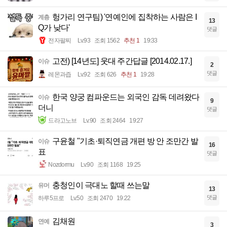
헝가리 연구팀) '연예인에 집착하는 사람은 I
계층
13
Q가 낮다'
댓글
전자팔찌
Lv.93
조회 1562
추천 1
19:33
고전) [14년도] 웃대 주간답글 [2014.02.17.]
이슈
2
댓글
레몬과즙
Lv.92
조회 626
추천 1
19:28
한국 양궁 컴파운드는 외국인 감독 데려왔다
이슈
9
더니
댓글
드라고노브
Lv.90
조회 2464
19:27
구윤철 "기초·퇴직연금 개편 방 안 조만간 발
이슈
16
표
댓글
Nozdormu
Lv.90
조회 1168
19:25
충청인이 극대노 할때 쓰는말
유머
13
댓글
하루5프로
Lv.50
조회 2470
19:22
김채원
연예
3