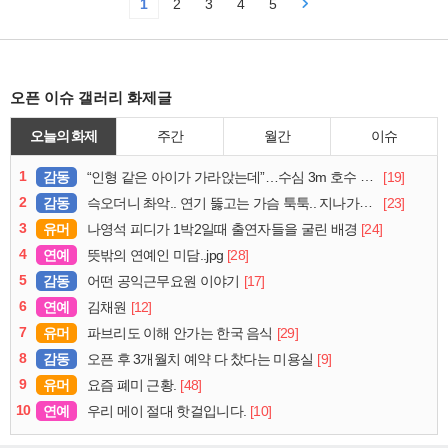
1
2
3
4
5
오픈 이슈 갤러리 화제글
오늘의 화제
주간
월간
이슈
1
감동
[19]
“인형 같은 아이가 가라앉는데”…수심 3m 호수 뛰어든 60대 의인
2
감동
[23]
슥오더니 촤악.. 연기 뚫고는 가슴 툭툭.. 지나가던 아재의 정체
3
유머
[24]
나영석 피디가 1박2일때 출연자들을 굴린 배경
4
연예
[28]
뜻밖의 연예인 미담..jpg
5
감동
[17]
어떤 공익근무요원 이야기
6
연예
[12]
김채원
7
유머
[29]
파브리도 이해 안가는 한국 음식
8
감동
[9]
오픈 후 3개월치 예약 다 찼다는 미용실
9
유머
[48]
요즘 폐미 근황.
10
연예
[10]
우리 메이 절대 핫걸입니다.