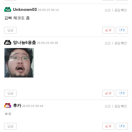
Unknown03
26-05-15 00:12
신고
|
공감 확인
갑빠 체크도 좀
답글
0
0
망나뇽6용춤
26-05-15 00:28
신고
|
공감 확인
답글
0
0
후카
26-05-15 00:44
신고
|
공감 확인
ㅇㄷ
답글
0
0