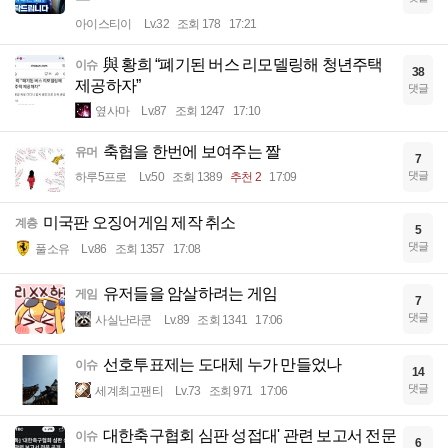
아이스티이
Lv.32
조회 178
17:21
與 황희 “폐기된 버스 리모델링해 청년주택
이슈
38
제공하자”
댓글
옆사마
Lv.87
조회 1247
17:10
축협을 한번에 보여주는 짤
유머
7
댓글
하루5프로
Lv.50
조회 1389
추천 2
17:09
미국판 오징어게임 제작 취소
계층
5
댓글
풀소유
Lv.86
조회 1357
17:08
유저들을 암살하려는 게임
게임
7
댓글
사실난라쿤
Lv.89
조회 1341
17:06
선호투표제는 도대체 누가 만들었나
이슈
14
댓글
세계최고팬티
Lv.73
조회 971
17:06
대한축구협회 심판 성접대' 관련 보고서 전문
이슈
6