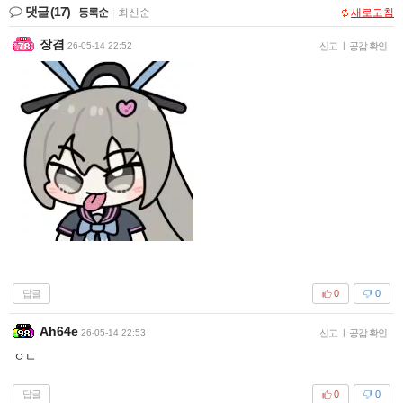
댓글
(17)
등록순
|
최신순
새로고침
장겸
26-05-14 22:52
신고
|
공감 확인
답글
0
0
Ah64e
26-05-14 22:53
신고
|
공감 확인
ㅇㄷ
답글
0
0