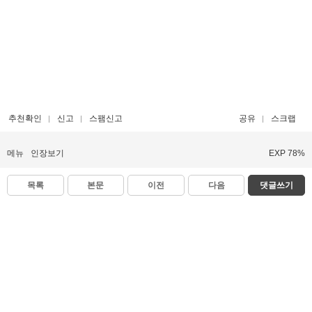
추천확인
신고
스팸신고
공유
스크랩
메뉴
인장보기
EXP 78%
목록
본문
이전
다음
댓글쓰기