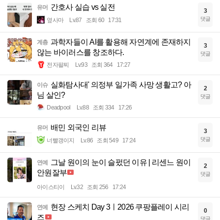
간호사 실습 vs 실전
유머
3
댓글
옆사마
Lv.87
조회 60
17:31
과학자들이 AI를 활용해 자연계에 존재하지
계층
3
않는 바이러스를 창조하다.
댓글
전자팔찌
Lv.93
조회 364
17:27
실화탐사대' 의정부 일가족 사망 생활고? 아
이슈
2
님 살인?
댓글
Deadpool
Lv.88
조회 334
17:26
배민 외국인 리뷰
유머
3
댓글
너빨갱이지
Lv.86
조회 549
17:24
그날 원이의 눈이 슬펐던 이유 | 리센느 원이
연예
2
안원잘부
댓글
아이스티이
Lv.32
조회 256
17:24
현장 스케치 Day 3ㅣ2026 쿠팡플레이 시리
연예
0
즈
댓글