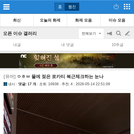
홈
웹진
최신
오늘의 화제
화제 모음
이슈 모음
오픈 이슈 갤러리
전체보기
공
검
글
지
색
내글
내 댓글
10추글
on/off
쓰
기
[유머]
ㅇㅎㅂ 물에 젖은 로카티 복근체크하는 눈나
낸시
댓글: 17 개
조회:
10938
추천:
4
2026-05-14 22:51:09