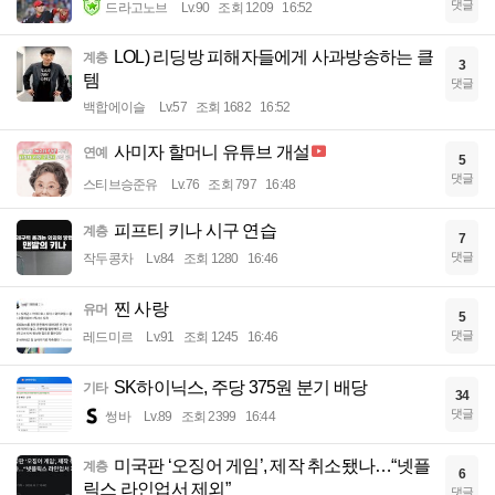
댓글
드라고노브
Lv.90
조회 1209
16:52
LOL) 리딩방 피해자들에게 사과방송하는 클
계층
3
템
댓글
백합에이슬
Lv.57
조회 1682
16:52
사미자 할머니 유튜브 개설
연예
5
댓글
스티브승준유
Lv.76
조회 797
16:48
피프티 키나 시구 연습
계층
7
댓글
작두콩차
Lv.84
조회 1280
16:46
찐 사랑
유머
5
댓글
레드미르
Lv.91
조회 1245
16:46
SK하이닉스, 주당 375원 분기 배당
기타
34
댓글
썽바
Lv.89
조회 2399
16:44
미국판 ‘오징어 게임’, 제작 취소됐나…“넷플
계층
6
릭스 라인업서 제외”
댓글