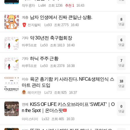
작두콩차
Lv.84
조회 1236
추천 1
16:43
남자 인생에서 진짜 큰일난 상황.
계층
8
댓글
전자팔찌
Lv.93
조회 2775
16:40
약 30년전 축구협회장
기타
6
댓글
하루5프로
Lv.50
조회 1813
16:40
하닉 주주 근황
기타
7
댓글
하루5프로
Lv.50
조회 2378
16:38
육군 총기함 키 사라진다. NFC&생체인식 스
이슈
18
마트 관리 도입
댓글
레이키얀
Lv.73
조회 925
16:37
KISS OF LIFE 키스오브라이프 ‘SWEAT’｜O
연예
0
n the Spot｜온더스팟
댓글
아이스티이
Lv.32
조회 465
16:33