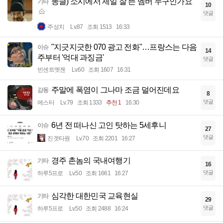
똥글) 소시에서 제일 잘 뜬 멤버 누구인가요
기타
10
댓글
주성치
Lv.87
조회 1513
16:33
"지긋지긋한 070 광고 전화"…프랑스는 다음
이슈
14
주부터 '억대 과징금'
댓글
빈센트멧젠
Lv.60
조회 1607
16:31
주말에 폭염이 그나마 조금 덜어진데요
감동
8
댓글
에스터
Lv.79
조회 1333
추천 1
16:30
6년 전 떠나신 고인 탓하는 5세후니
이슈
27
댓글
진겟타원
Lv.70
조회 2201
16:27
경주 촌놈의 국내여행기
기타
16
댓글
하루5프로
Lv.50
조회 1661
16:27
심각한 대한민국 교육현실
기타
29
댓글
하루5프로
Lv.50
조회 2488
16:24