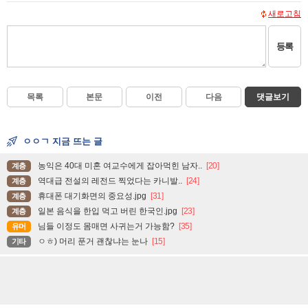
새로고침
등록
목록
본문
이전
다음
댓글보기
ㅇㅇㄱ 지금 뜨는 글
농익은 40대 미혼 여교수에게 잡아먹힌 남자..
[20]
계층
역대급 전설의 레전드 찍었다는 카니발..
[24]
계층
휴대폰 대기화면의 중요성.jpg
[31]
계층
일본 음식을 한입 먹고 버린 한국인.jpg
[23]
계층
님들 이정도 몸매면 사귀는거 가능함?
[35]
유머
ㅇㅎ) 머리 푼거 괜찮냐는 눈나
[15]
기타