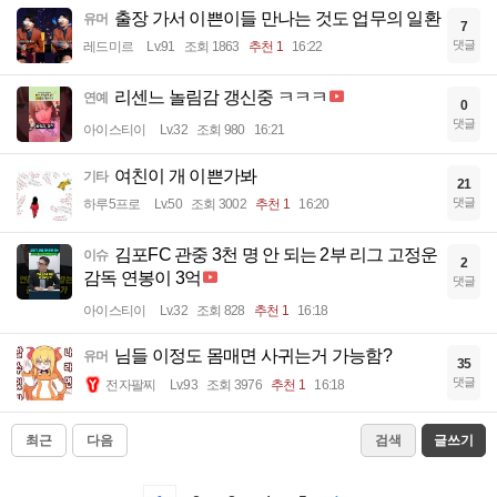
출장 가서 이쁜이들 만나는 것도 업무의 일환
유머
7
댓글
레드미르
Lv.91
조회 1863
추천 1
16:22
리센느 놀림감 갱신중 ㅋㅋㅋ
연예
0
댓글
아이스티이
Lv.32
조회 980
16:21
여친이 개 이쁜가봐
기타
21
댓글
하루5프로
Lv.50
조회 3002
추천 1
16:20
김포FC 관중 3천 명 안 되는 2부 리그 고정운
이슈
2
감독 연봉이 3억
댓글
아이스티이
Lv.32
조회 828
추천 1
16:18
님들 이정도 몸매면 사귀는거 가능함?
유머
35
댓글
전자팔찌
Lv.93
조회 3976
추천 1
16:18
최근
다음
검색
글쓰기