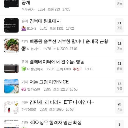
공개
댓글
작두콩차
Lv.84
조회 933
17:05
경북대 원효대사
유머
11
댓글
Ill1543
Lv.41
조회 1331
17:02
백종원 솔루션 거부한 할머니 순대국 근황
기타
11
댓글
미뉴에뜨
Lv.78
조회 2309
17:01
엘레베이터에서 견주들. 행동
유머
11
댓글
너빨갱이지
Lv.86
조회 1388
추천 1
17:00
저는 그럼 이만 NICE
기타
13
댓글
엘라스틴
Lv.95
조회 1213
16:55
김민새 : 레버리지 ETF 나 아임다~
이슈
20
댓글
하루5프로
Lv.50
조회 1695
16:53
KBO 상무 합격자 명단 확정
기타
3