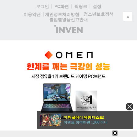
로그인
PC화면
퀵링크
설정
청소년보호정책
이용약관
개인정보처리방침
▲
불법촬영물신고안내
(주)
인
벤
이환 플레이 유형 테스트!
이벤트 참여하면 1,000 이니