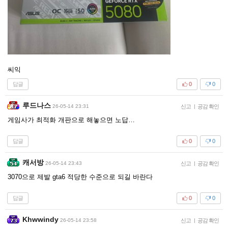
씨익
답글
0
0
루드나스
26-05-14 23:31
신고
|
공감 확인
게임사가 최적화 개판으로 해놓으면 노답…
답글
0
0
캐서방
26-05-14 23:43
신고
|
공감 확인
3070으로 제발 gta6 적당한 수준으로 되길 바란다
답글
0
0
Khwwindy
26-05-14 23:58
신고
|
공감 확인