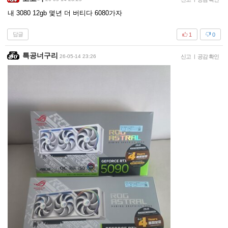
내 3080 12gb 몇년 더 버티다 6080가자
답글
1
0
특공너구리
26-05-14 23:26
신고
|
공감 확인