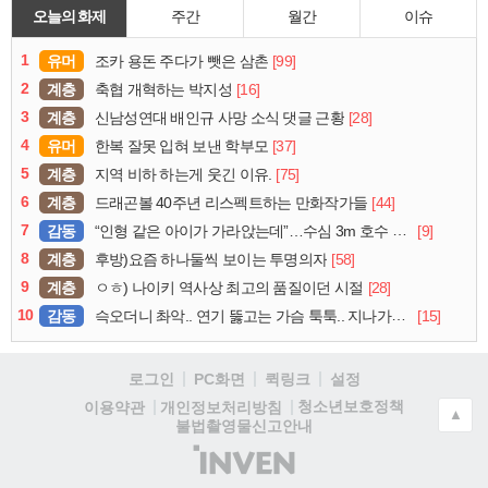
오늘의 화제
주간
월간
이슈
1
유머
[99]
조카 용돈 주다가 뺏은 삼촌
2
계층
[16]
축협 개혁하는 박지성
3
계층
[28]
신남성연대 배인규 사망 소식 댓글 근황
4
유머
[37]
한복 잘못 입혀 보낸 학부모
5
계층
[75]
지역 비하 하는게 웃긴 이유.
6
계층
[44]
드래곤볼 40주년 리스펙트하는 만화작가들
7
감동
[9]
“인형 같은 아이가 가라앉는데”…수심 3m 호수 뛰어든 60대 의인
8
계층
[58]
후방)요즘 하나둘씩 보이는 투명의자
9
계층
[28]
ㅇㅎ) 나이키 역사상 최고의 품질이던 시절
10
감동
[15]
슥오더니 촤악.. 연기 뚫고는 가슴 툭툭.. 지나가던 아재의 정체
로그인
PC화면
퀵링크
설정
청소년보호정책
이용약관
개인정보처리방침
▲
불법촬영물신고안내
(주)
인