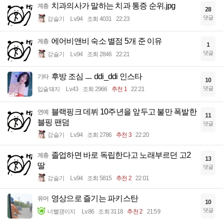
치과의사가 말하는 치과 통증 순위.jpg
계층
28
댓글
강슬기
Lv.94
조회 4031
22:23
에어비앤비 숙소 별점 5개 준 이유
계층
1
댓글
강슬기
Lv.94
조회 2846
22:21
후방 조심 ㅡ ddi_ddi 인스타
기타
10
댓글
입술돼지
Lv.43
조회 2966
추천 1
22:21
블랙핑크 데뷔 10주년을 앞두고 불만 폭발한
연예
11
블핑 팬덤
댓글
강슬기
Lv.94
조회 2786
추천 3
22:20
졸업하면 바로 독립한다고 노래부르던 고2
계층
13
딸
댓글
강슬기
Lv.94
조회 5815
추천 2
22:01
영상으로 즐기는 파키스탄
유머
10
댓글
너빨갱이지
Lv.86
조회 3118
추천 2
21:59