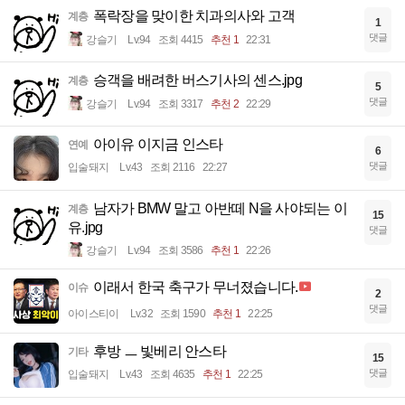
폭락장을 맞이한 치과의사와 고객
계층
1
댓글
강슬기
Lv.94
조회 4415
추천 1
22:31
승객을 배려한 버스기사의 센스.jpg
계층
5
댓글
강슬기
Lv.94
조회 3317
추천 2
22:29
아이유 이지금 인스타
연예
6
댓글
입술돼지
Lv.43
조회 2116
22:27
남자가 BMW 말고 아반떼 N을 사야되는 이
계층
15
유.jpg
댓글
강슬기
Lv.94
조회 3586
추천 1
22:26
이래서 한국 축구가 무너졌습니다.
이슈
2
댓글
아이스티이
Lv.32
조회 1590
추천 1
22:25
후방 ㅡ 빛베리 안스타
기타
15
댓글
입술돼지
Lv.43
조회 4635
추천 1
22:25