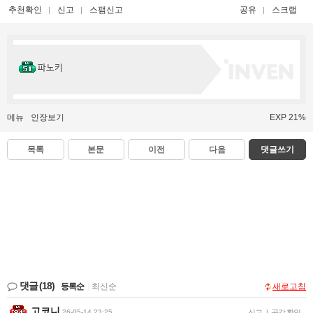
추천확인
신고
스팸신고
공유
스크랩
파노키
메뉴
인장보기
EXP 21%
목록
본문
이전
다음
댓글쓰기
댓글
(18)
등록순
|
최신순
새로고침
고코니
26-05-14 23:25
신고
|
공감 확인