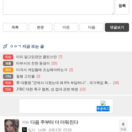
등록
목록
본문
이전
다음
댓글보기
ㅇㅇㄱ 지금 뜨는 글
미리 알고있었던 클린스만
[7]
이슈
타부서의 친한 동생이
[33]
계층
미국서 게임할때 조심해야하는거
[2]
유머
철봉 고인물
[2]
기타
李 대통령 "군에서 다쳤는데 왜 6% 부담하나"…국가책임 확대 주문
[18]
이슈
JTBC 대한 축구 협회, 성 접대 관련 해명
[13]
이슈
다음 주부터 더 더워진다
이슈
0
댓글
입사
Lv.94
조회 116
01:16