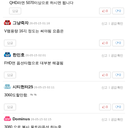
QHD라면 5070이상으로 하시면 됩니다
답글
0
0
그냥죽자
26-05-15 01:16
신고
|
공감 확인
V램용량 16긱 정도는 써야됨 요즘은
답글
0
0
한민호
26-05-15 02:01
신고
|
공감 확인
FHD면 옵션타협으로 대부분 해결됨
답글
0
0
시티헌터25
26-05-15 02:11
신고
|
공감 확인
3060도할만함. ㅋㅋ
답글
0
0
Dominus
26-05-15 02:15
신고
|
공감 확인
3080 으료 붉사 울트라옵션 하는중