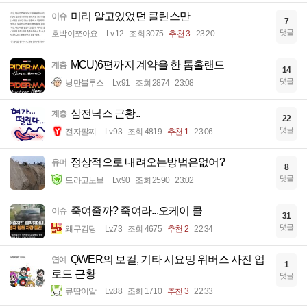
미리 알고있었던 클린스만
이슈
7
댓글
호박이쪼아요
Lv.12
조회 3075
추천 3
23:20
MCU)6편까지 계약을 한 톰홀랜드
계층
14
댓글
낭만블루스
Lv.91
조회 2874
23:08
삼전닉스 근황..
계층
22
댓글
전자팔찌
Lv.93
조회 4819
추천 1
23:06
정상적으로 내려오는방법은없어?
유머
8
댓글
드라고노브
Lv.90
조회 2590
23:02
죽여줄까? 죽여라...오케이 콜
이슈
31
댓글
왜구김당
Lv.73
조회 4675
추천 2
22:34
QWER의 보컬, 기타 시요밍 위버스 사진 업
연예
1
로드 근황
댓글
큐땁이알
Lv.88
조회 1710
추천 3
22:33