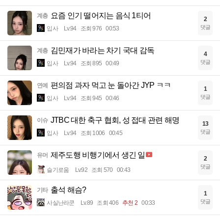
요즘 인기 떨어지는 음식 1티어
계층
2
댓글
입사
Lv.94
조회 976
00:53
김민재가 바라는 차기 국대 감독
계층
4
댓글
입사
Lv.94
조회 895
00:49
편의점 과자 먹고 눈 돌아간 JYP ㅋㅋ
연예
1
댓글
입사
Lv.94
조회 945
00:46
JTBC 대한 축구 협회, 성 접대 관련 해명
이슈
13
댓글
입사
Lv.94
조회 1006
00:45
제주도행 비행기에서 생긴 일
유머
2
댓글
슬기로움
Lv.92
조회 570
00:43
출석 해슴?
기타
1
댓글
사실난라쿤
Lv.89
조회 406
추천 2
00:33