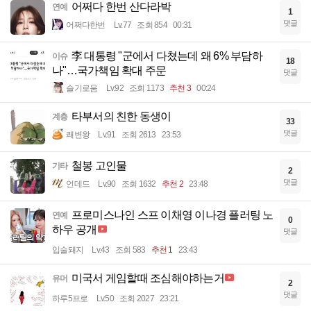
어쩌다 한번 산다라박
연예
1
댓글
어쩌다한번
Lv.77
조회 854
00:31
李 대통령 "군에서 다쳤는데 왜 6% 부담하
이슈
18
나"…국가책임 확대 주문
댓글
슬기로움
Lv.92
조회 1173
추천 3
00:24
타부서의 친한 동생이
계층
33
댓글
쾌변왕
Lv.91
조회 2613
23:53
철봉 고인물
기타
2
댓글
언데드
Lv.90
조회 1632
추천 2
23:48
프로미스나인 스프 이채영 이나경 플러팅 노
연예
0
하우 공개
댓글
입술돼지
Lv.43
조회 583
추천 1
23:43
미국서 게임할때 조심해야하는거
유머
2
댓글
하루5프로
Lv.50
조회 2027
23:21