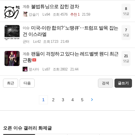
불법튜닝으로 잡힌 경차
계층
8
댓글
강슬기
Lv.94
조회 4576
추천 1
21:59
미국-이란 합의? '노땡큐'‥트럼프 발목 잡는
이슈
7
건 이스라엘
댓글
균터
Lv.42
조회 1723
21:49
팬들이 걱정하고 있다는 레드벨벳 웬디 최근
계층
21
근황
댓글
옆사마
Lv.87
조회 2802
21:44
최근
다음
검색
글쓰기
1
2
3
4
5
오픈 이슈 갤러리 화제글