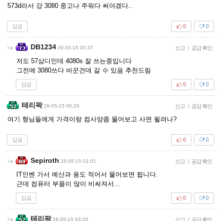
573d라서 걍 3080 중고나 주워다 써야겠다..
답글
0
0
DB1234
26-05-15 00:37
신고
|
공감 확인
저도 57삼디인데 4080s 잘 쓰는중입니다
그전에 3080쓰다 바꾼건데 갈 수 있음 추천드림
답글
0
0
테리팍
26-05-15 00:26
신고
|
공감 확인
여기 형님들에게 가격이랑 컴사양좀 물어보고 사면 될려나?
답글
0
0
Sepiroth
26-05-15 01:01
신고
|
공감 확인
IT인벤 가서 예산과 용도 적어서 물어보면 됩니다.
근데 컴퓨터 부품이 많이 비싸져서...
답글
0
0
테리팍
26-05-15 03:05
신고
|
공감 확인