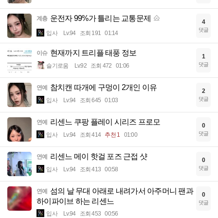
운전자 99%가 틀리는 교통문제
계층
4
댓글
입사
Lv.94
조회 191
01:14
현재까지 트리플 태풍 정보
이슈
1
댓글
슬기로움
Lv.92
조회 472
01:06
참치캔 따개에 구멍이 2개인 이유
연예
2
댓글
입사
Lv.94
조회 645
01:03
리센느 쿠팡 플레이 시리즈 프로모
연예
0
댓글
입사
Lv.94
조회 414
추천 1
01:00
리센느 메이 핫걸 포즈 근접 샷
연예
0
댓글
입사
Lv.94
조회 413
00:58
섬의 날 무대 아래로 내려가서 아주머니 팬과
연예
0
하이파이브 하는 리센느
댓글
입사
Lv.94
조회 453
00:56