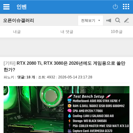
인벤
오픈이슈갤러리
전체보기
공
검
글
지
색
내글
내 댓글
10추글
on/off
쓰
기
[기타]
RTX 2080 Ti, RTX 3080은 2026년에도 게임용으로 쓸만
한가?
파노키
댓글: 18 개
조회:
4932
2026-05-14 23:17:28