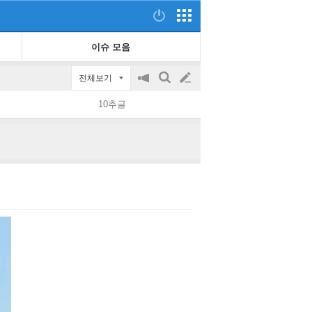
이슈 모음
전체보기
공
검
글
지
색
10추글
on/off
쓰
기