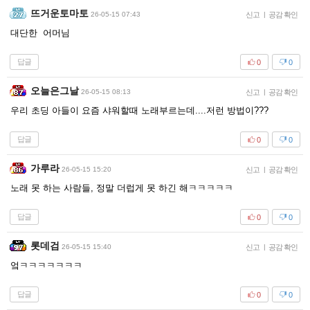
뜨거운토마토
26-05-15 07:43
신고
|
공감 확인
대단한 어머님
답글
0
0
오늘은그날
26-05-15 08:13
신고
|
공감 확인
우리 초딩 아들이 요즘 샤워할때 노래부르는데....저런 방법이???
답글
0
0
가루라
26-05-15 15:20
신고
|
공감 확인
노래 못 하는 사람들, 정말 더럽게 못 하긴 해ㅋㅋㅋㅋㅋ
답글
0
0
롯데검
26-05-15 15:40
신고
|
공감 확인
엌ㅋㅋㅋㅋㅋㅋㅋ
답글
0
0