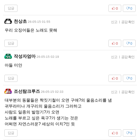
답글
0
0
천상초
26-05-15 01:55
신고
|
공감 확인
우리 오징어들은 노래도 못해
답글
0
0
작성자엄마
26-05-15 02:19
신고
|
공감 확인
아들 미안
답글
0
0
조선탐크루즈
26-05-15 02:33
신고
|
공감 확인
대부분의 동물들은 짝짓기철이 오면 구애?의 울음소리를 냄
귀뚜라미나 개구리의 울음소리가 그러하고
사람도 일종의 발정기?가 오면
노래를 부르고 싶은 욕구?가 생기는 것은
어쩌면 자연스러운? 세상의 이치?인 듯
답글
0
0