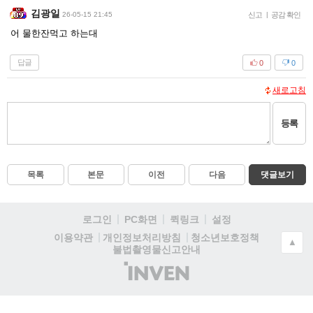
김광일
26-05-15 21:45
신고
|
공감 확인
어 물한잔먹고 하는대
답글
0
0
새로고침
등록
목록
본문
이전
다음
댓글보기
로그인
PC화면
퀵링크
설정
청소년보호정책
이용약관
개인정보처리방침
▲
불법촬영물신고안내
(주)
인
벤