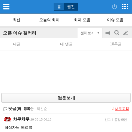
홈
웹진
최신
오늘의 화제
화제 모음
이슈 모음
오픈 이슈 갤러리
전체보기
공
검
글
지
색
내글
내 댓글
10추글
on/off
쓰
기
[본문 보기]
댓글
(9)
등록순
|
최신순
새로고침
챠무챠무
26-05-15 00:16
신고
|
공감 확인
작성자님 또르륵