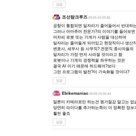
답글
조선탐크루즈
26-05-15 05:32
공항이 통합되면 일자리가 줄어들어서 반대하는
그러나 아마추어 전문가?의 이야기를 들어보
어차피 로봇 또는 기계가 사람을 대신하여
일자리는 줄어들게 되어있고 현장직이나 생산
변호사, 세무사 등 사무직? 전문직 종사자들의
일자리가 가장 먼저 사라질 것이라고 함
로봇이나 기계의 경쟁력을 좌우하는 것은
결국 AI 이기 때문에 하드웨어?보다
그런 프로그램의 발전?이 가속화될 것이다?
답글
Ebikemaniac
26-05-15 06:42
일론이 카메라로만 하는건 원가절감 말고는 없
당연히 라이다를 추가하는쪽이 더 정확한 정보
훨씬 좋죠
답글