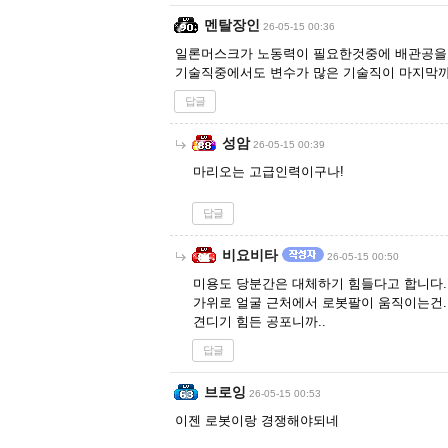
멘탈장인
26-05-15 00:36
일론머스크가 노동력이 필요한것중에 배관공을
기술직중에서도 변수가 많은 기술직이 마지막까
답글
성암
26-05-15 00:39
마리오는 고급인력이구나!
답글
비요비타
26-05-15 00:50
미용도 당분간은 대체하기 힘들다고 합니다.
가위로 얼굴 근처에서 로봇팔이 움직이는건.
견디기 힘든 공포니까..
답글
브로잉
26-05-15 00:53
이젠 로봇이랑 경쟁해야되네