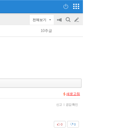
전체보기
공
검
글
지
색
10추글
on/off
쓰
기
새로고침
신고
|
공감 확인
0
0