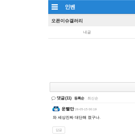
인벤
오픈이슈갤러리
내글
댓글
(11)
등록순
|
최신순
운빨만
26-05-15 00:19
와 세상진짜 대단해 졌구나.
답글