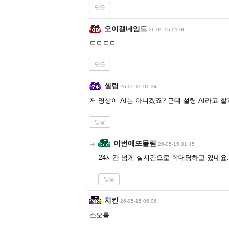
답글
오이갤네임드
26-05-15 01:06
ㄷㄷㄷㄷ
답글
셸링
26-05-15 01:34
저 영상이 AI는 아니겠죠? 근데 설령 AI라고
답글
이번에또물림
26-05-15 01:45
24시간 넘게 실시간으로 학대당하고 있네요.
답글
치킨
26-05-15 05:06
소오름