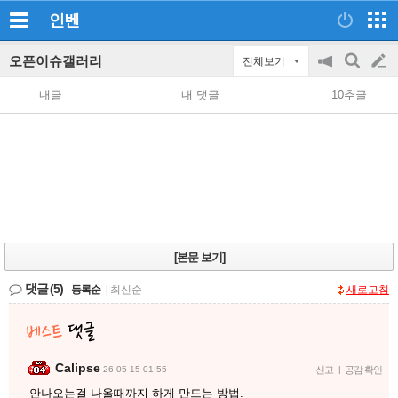
인벤
오픈이슈갤러리
전체보기
공
검
글
지
색
내글
내 댓글
10추글
on/off
쓰
기
[본문 보기]
댓글
(5)
등록순
|
최신순
새로고침
Calipse
26-05-15 01:55
신고
|
공감 확인
안나오는걸 나올때까지 하게 만드는 방법.