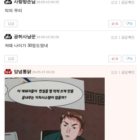
사랑방손님
26-05-15 00:25
신고
|
공감 확인
악의 무리
답글
0
0
공허사냥꾼
26-05-15 00:26
신고
|
공감 확인
저때 나이가 30정도였네
답글
0
0
양념통닭
26-05-15 00:29
신고
|
공감 확인