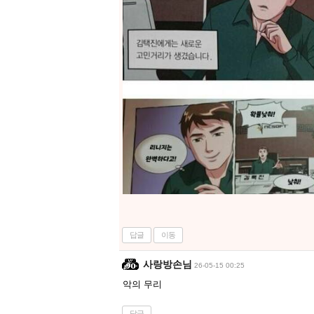
답글
이동
사랑방손님
26-05-15 00:25
악의 무리
답글