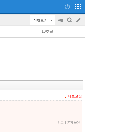
전체보기
공
검
글
지
색
10추글
on/off
쓰
기
새로고침
신고
|
공감 확인