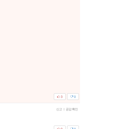
3
0
신고
|
공감 확인
0
0