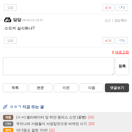
답글
0
0
앜앜
26-05-15 10:27
신고
|
공감 확인
스모커 실사화냐?
답글
0
0
새로고침
등록
목록
본문
이전
다음
댓글보기
ㅇㅇㄱ 지금 뜨는 글
(ㅎㅂ) 엘리베이터 앞 하얀 원피스 소연 (꽃빵)
[14]
계층
우리나라 사람들이 서양입맛으로 바뀌던 시기
[20]
기타
야! 3등도 잘한 거야!
[11]
유머