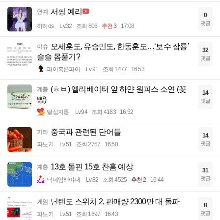
서핑 예리
연예
0
댓글
하하ds
Lv.32
조회 806
추천 3
17:08
오세훈도, 유승민도, 한동훈도…‘보수 잠룡’
이슈
32
슬슬 몸풀기?
댓글
파이혹은파어
Lv.91
조회 1477
16:53
(ㅎㅂ) 엘리베이터 앞 하얀 원피스 소연 (꽃
계층
14
빵)
댓글
달섭지롱
Lv.94
조회 4183
16:52
중국과 관련된 단어들
기타
14
댓글
파노키
Lv.51
조회 2757
16:50
13호 돌핀 15호 찬홈 예상
계층
31
댓글
닉네임해야대
Lv.82
조회 4525
추천 2
16:44
닌텐도 스위치 2, 판매량 2300만 대 돌파
게임
8
댓글
파노키
Lv.51
조회 1697
16:43