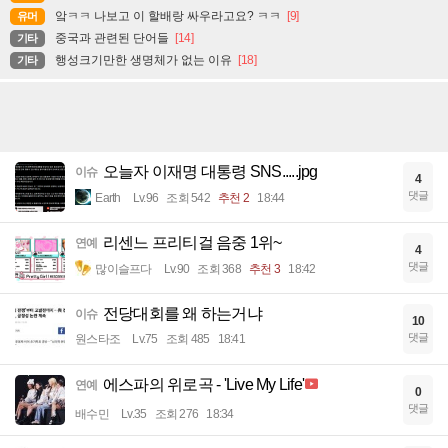
앜ㅋㅋ 나보고 이 할배랑 싸우라고요? ㅋㅋ
[9]
유머
중국과 관련된 단어들
[14]
기타
행성크기만한 생명체가 없는 이유
[18]
기타
오늘자 이재명 대통령 SNS.....jpg
이슈
4
댓글
Earth
Lv.96
조회 542
추천 2
18:44
리센느 프리티걸 음중 1위~
연예
4
댓글
많이슬프다
Lv.90
조회 368
추천 3
18:42
전당대회를 왜 하는거냐
이슈
10
댓글
원스타조
Lv.75
조회 485
18:41
에스파의 위로곡 - 'Live My Life'
연예
0
댓글
배수민
Lv.35
조회 276
18:34