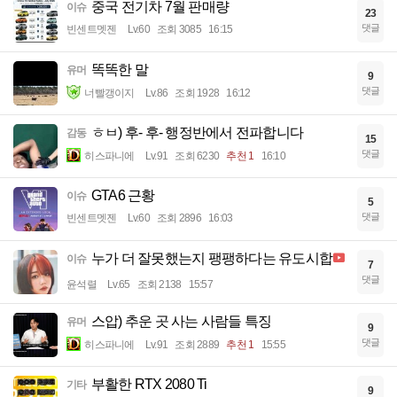
중국 전기차 7월 판매량
이슈
23
댓글
빈센트멧젠
Lv.60
조회 3085
16:15
똑똑한 말
유머
9
댓글
너빨갱이지
Lv.86
조회 1928
16:12
ㅎㅂ) 후- 후- 행정반에서 전파합니다
감동
15
댓글
히스파니에
Lv.91
조회 6230
추천 1
16:10
GTA6 근황
이슈
5
댓글
빈센트멧젠
Lv.60
조회 2896
16:03
누가 더 잘못했는지 팽팽하다는 유도시합
이슈
7
댓글
윤석렬
Lv.65
조회 2138
15:57
스압) 추운 곳 사는 사람들 특징
유머
9
댓글
히스파니에
Lv.91
조회 2889
추천 1
15:55
부활한 RTX 2080 Ti
기타
9