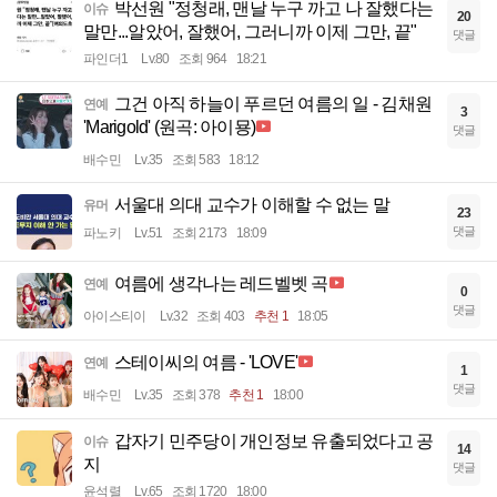
박선원 "정청래, 맨날 누구 까고 나 잘했다는
이슈
20
말만...알았어, 잘했어, 그러니까 이제 그만, 끝"
댓글
파인더1
Lv.80
조회 964
18:21
그건 아직 하늘이 푸르던 여름의 일 - 김채원
연예
3
'Marigold' (원곡: 아이묭)
댓글
배수민
Lv.35
조회 583
18:12
서울대 의대 교수가 이해할 수 없는 말
유머
23
댓글
파노키
Lv.51
조회 2173
18:09
여름에 생각나는 레드벨벳 곡
연예
0
댓글
아이스티이
Lv.32
조회 403
추천 1
18:05
스테이씨의 여름 - 'LOVE'
연예
1
댓글
배수민
Lv.35
조회 378
추천 1
18:00
갑자기 민주당이 개인정보 유출되었다고 공
이슈
14
지
댓글
윤석렬
Lv.65
조회 1720
18:00