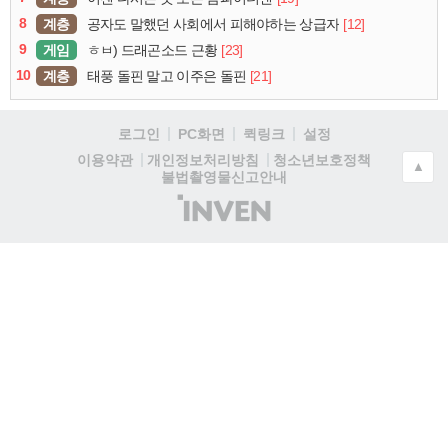
8
계층
[12]
공자도 말했던 사회에서 피해야하는 상급자
9
게임
[23]
ㅎㅂ) 드래곤소드 근황
10
계층
[21]
태풍 돌핀 말고 이주은 돌핀
로그인
PC화면
퀵링크
설정
청소년보호정책
이용약관
개인정보처리방침
▲
불법촬영물신고안내
(주)
인
벤