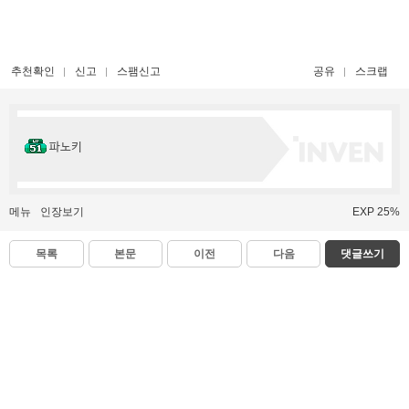
추천확인
신고
스팸신고
공유
스크랩
파노키
메뉴
인장보기
EXP 25%
목록
본문
이전
다음
댓글쓰기