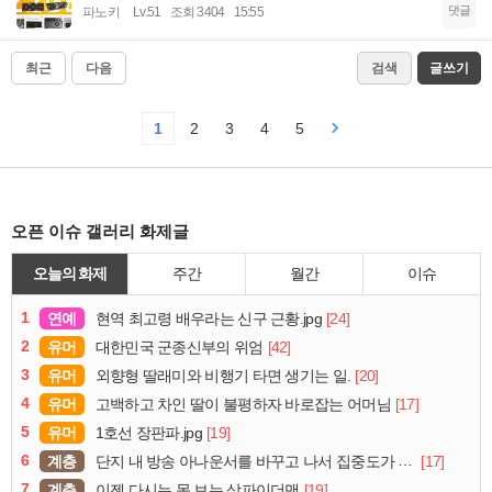
댓글
파노키
Lv.51
조회 3404
15:55
최근
다음
검색
글쓰기
1
2
3
4
5
오픈 이슈 갤러리 화제글
오늘의 화제
주간
월간
이슈
1
연예
[24]
현역 최고령 배우라는 신구 근황.jpg
2
유머
[42]
대한민국 군종신부의 위엄
3
유머
[20]
외향형 딸래미와 비행기 타면 생기는 일.
4
유머
[17]
고백하고 차인 딸이 불평하자 바로잡는 어머님
5
유머
[19]
1호선 장판파.jpg
6
계층
[17]
단지 내 방송 아나운서를 바꾸고 나서 집중도가 확 올라갔다는 한 아파트의 안내방송
7
계층
[19]
이젠 다시는 못 보는 삼파이더맨