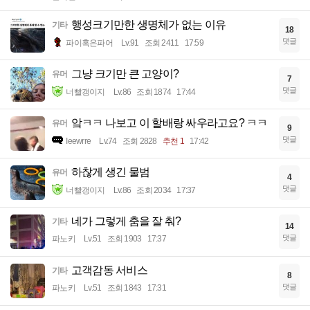
행성크기만한 생명체가 없는 이유
기타
18
댓글
파이혹은파어
Lv.91
조회 2411
17:59
그냥 크기만 큰 고양이?
유머
7
댓글
너빨갱이지
Lv.86
조회 1874
17:44
앜ㅋㅋ 나보고 이 할배랑 싸우라고요? ㅋㅋ
유머
9
댓글
Ieewrre
Lv.74
조회 2828
추천 1
17:42
하찮게 생긴 물범
유머
4
댓글
너빨갱이지
Lv.86
조회 2034
17:37
네가 그렇게 춤을 잘 춰?
기타
14
댓글
파노키
Lv.51
조회 1903
17:37
고객감동 서비스
기타
8
댓글
파노키
Lv.51
조회 1843
17:31