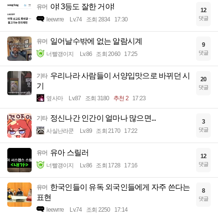
야! 3등도 잘한 거야!
유머
12
댓글
Ieewrre
Lv.74
조회 2834
17:30
일어날수밖에 없는 알람시계
유머
9
댓글
너빨갱이지
Lv.86
조회 2060
17:25
우리나라 사람들이 서양입맛으로 바뀌던 시
기타
20
기
댓글
옆사마
Lv.87
조회 3180
추천 2
17:23
정신나간 인간이 얼마나 많으면...
기타
3
댓글
사실난라쿤
Lv.89
조회 2170
17:22
유아 스릴러
유머
12
댓글
너빨갱이지
Lv.86
조회 1728
17:16
한국인들이 유독 외국인들에게 자주 쓴다는
유머
8
표현
댓글
Ieewrre
Lv.74
조회 2250
17:14