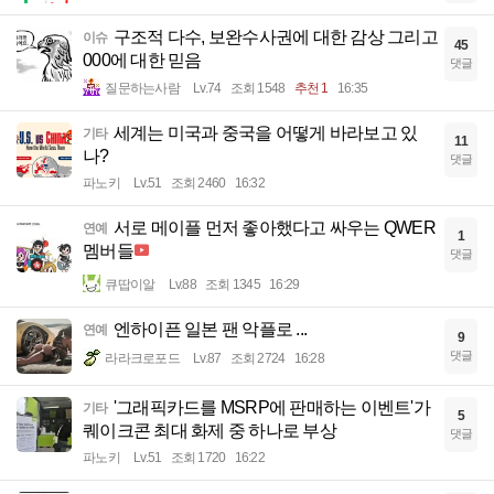
구조적 다수, 보완수사권에 대한 감상 그리고
이슈
45
000에 대한 믿음
댓글
질문하는사람
Lv.74
조회 1548
추천 1
16:35
세계는 미국과 중국을 어떻게 바라보고 있
기타
11
나?
댓글
파노키
Lv.51
조회 2460
16:32
서로 메이플 먼저 좋아했다고 싸우는 QWER
연예
1
멤버들
댓글
큐땁이알
Lv.88
조회 1345
16:29
엔하이픈 일본 팬 악플로 ...
연예
9
댓글
라라크로포드
Lv.87
조회 2724
16:28
'그래픽카드를 MSRP에 판매하는 이벤트'가
기타
5
퀘이크콘 최대 화제 중 하나로 부상
댓글
파노키
Lv.51
조회 1720
16:22