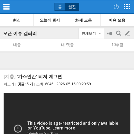
홈
웹진
최신
오늘의 화제
화제 모음
이슈 모음
오픈 이슈 갤러리
전체보기
공
검
글
지
색
내글
내 댓글
10추글
on/off
쓰
기
[계층]
'가스인간' 티저 예고편
파노키
댓글: 5 개
조회:
6046
2026-05-15 00:29:59