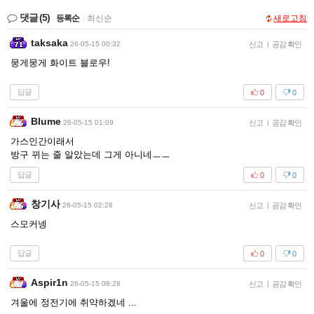
댓글
(5)
등록순
|
최신순
새로고침
taksaka
26-05-15 00:32
신고
|
공감 확인
뭉게뭉게 화이트 블로우!
답글
0
0
Blume
26-05-15 01:09
신고
|
공감 확인
가스인간이래서
방구 뀌는 줄 알았는데 그게 아니네ㅡㅡ
답글
0
0
창기사
26-05-15 02:28
신고
|
공감 확인
스모커넹
답글
0
0
Aspir1n
26-05-15 08:28
신고
|
공감 확인
겨울에 정전기에 취약하겠네 ...