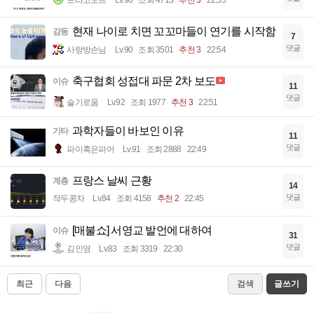
현재 나이로 치면 꼬꼬마들이 연기를 시작함
감동
7
댓글
사랑방손님
Lv.90
조회 3501
추천 3
22:54
축구협회 성접대 파문 2차 보도
이슈
11
댓글
슬기로움
Lv.92
조회 1977
추천 3
22:51
과학자들이 바보인 이유
기타
11
댓글
파이혹은파어
Lv.91
조회 2888
22:49
프랑스 날씨 근황
계층
14
댓글
작두콩차
Lv.84
조회 4158
추천 2
22:45
[매불쇼] 서영교 발언에 대하여
이슈
31
댓글
김인영
Lv.83
조회 3319
22:30
최근
다음
검색
글쓰기