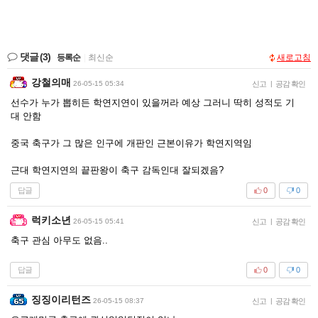
댓글
(3)
등록순
|
최신순
새로고침
강철의매
26-05-15 05:34
신고
|
공감 확인
선수가 누가 뽑히든 학연지연이 있을꺼라 예상 그러니 딱히 성적도 기
대 안함
중국 축구가 그 많은 인구에 개판인 근본이유가 학연지역임
근대 학연지연의 끝판왕이 축구 감독인대 잘되겠음?
답글
0
0
럭키소년
26-05-15 05:41
신고
|
공감 확인
축구 관심 아무도 없음..
답글
0
0
징징이리턴즈
26-05-15 08:37
신고
|
공감 확인