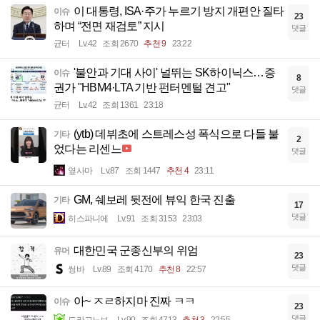
이 대통령, ISA·주가 누르기 방지 개편안 질타
이슈
23
하며 “전면 재검토” 지시
댓글
균터
Lv.42
조회 2670
추천 9
23:22
'불안과 기대 사이' 널뛰는 SK하이닉스…증
이슈
8
권가 "HBM4·LTA 기반 펀터멘털 견고"
댓글
균터
Lv.42
조회 1361
23:18
(ytb) 데뷔초에 스트레스성 폭식으로 다들 불
기타
2
었다는 리센느
댓글
옆사마
Lv.87
조회 1447
추천 4
23:11
GM, 쉐보레 뒷전에 뷰익 한국 진출
기타
17
댓글
히스파니에
Lv.91
조회 3153
23:03
대한민국 군종신부의 위엄
유머
23
댓글
썽바
Lv.89
조회 4170
추천 8
22:57
아~ ㅈㄹ하지마 진짜 ㅋㅋ
이슈
23
댓글
드라고노브
Lv.90
조회 4713
추천 3
22:55