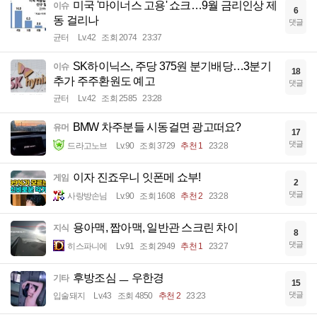
미국 '마이너스 고용' 쇼크…9월 금리인상 제
이슈
6
동 걸리나
댓글
균터
Lv.42
조회 2074
23:37
SK하이닉스, 주당 375원 분기배당…3분기
이슈
18
추가 주주환원도 예고
댓글
균터
Lv.42
조회 2585
23:28
BMW 차주분들 시동걸면 광고떠요?
유머
17
댓글
드라고노브
Lv.90
조회 3729
추천 1
23:28
이자 진죠우니 잇폰메 쇼부!
게임
2
댓글
사랑방손님
Lv.90
조회 1608
추천 2
23:28
용아맥, 짭아맥, 일반관 스크린 차이
지식
8
댓글
히스파니에
Lv.91
조회 2949
추천 1
23:27
후방조심 ㅡ 우한경
기타
15
댓글
입술돼지
Lv.43
조회 4850
추천 2
23:23