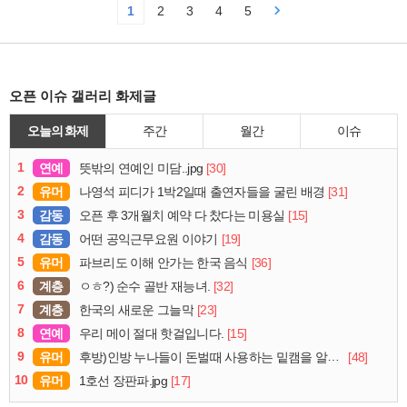
1
2
3
4
5
오픈 이슈 갤러리 화제글
오늘의 화제
주간
월간
이슈
1
연예
[30]
뜻밖의 연예인 미담..jpg
2
유머
[31]
나영석 피디가 1박2일때 출연자들을 굴린 배경
3
감동
[15]
오픈 후 3개월치 예약 다 찼다는 미용실
4
감동
[19]
어떤 공익근무요원 이야기
5
유머
[36]
파브리도 이해 안가는 한국 음식
6
계층
[32]
ㅇㅎ?) 순수 골반 재능녀.
7
계층
[23]
한국의 새로운 그늘막
8
연예
[15]
우리 메이 절대 핫걸입니다.
9
유머
[48]
후방)인방 누나들이 돈벌때 사용하는 밑캠을 알아보자
10
유머
[17]
1호선 장판파.jpg