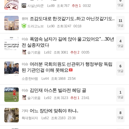
0
댓글
사실난라쿤
Lv.89
조회 767
추천 1
00:32
조감도대로 한것같기도..하고 아닌것같기도..
유머
11
댓글
드라고노브
Lv.90
조회 3247
00:18
폭염속 남자가 길에 앉아 울고있어요”…30년
이슈
4
전 실종자였다
댓글
슬기로움
Lv.92
조회 3081
추천 2
00:05
여러분 국회의원도 선관위가 행정부랑 독립
이슈
6
된 기관인걸 이해 못해요
댓글
소중한바램
Lv.44
조회 1668
23:54
김민재 아스톤 빌라전 헤딩 골
이슈
1
댓글
슬기로움
Lv.92
조회 3123
추천 1
23:41
어느 장단에 맞춰야 하냐..
기타
8
댓글
특대형피자
Lv.62
조회 2183
23:38