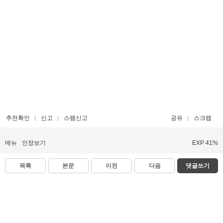
추천확인
신고
스팸신고
공유
스크랩
메뉴
인장보기
EXP 41%
목록
본문
이전
다음
댓글쓰기