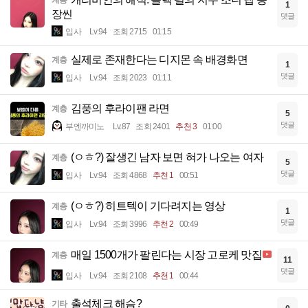
1
장씬
댓글
입사
Lv.94
조회 2715
01:15
실제로 존재한다는 디지몬 속 배경화면
계층
1
댓글
입사
Lv.94
조회 2023
01:11
김풍의 후라이팬 라면
계층
5
댓글
부엔까미노
Lv.87
조회 2401
추천 3
01:00
(ㅇㅎ?) 잘생긴 남자 보면 혀가 나오는 여자
계층
5
댓글
입사
Lv.94
조회 4868
추천 1
00:51
(ㅇㅎ?) 히트텍이 기다려지는 영상
계층
1
댓글
입사
Lv.94
조회 3996
추천 2
00:49
매일 1500개가 팔린다는 시장 고로케 맛집
계층
11
댓글
입사
Lv.94
조회 2108
추천 1
00:44
출석체크 해슴?
기타