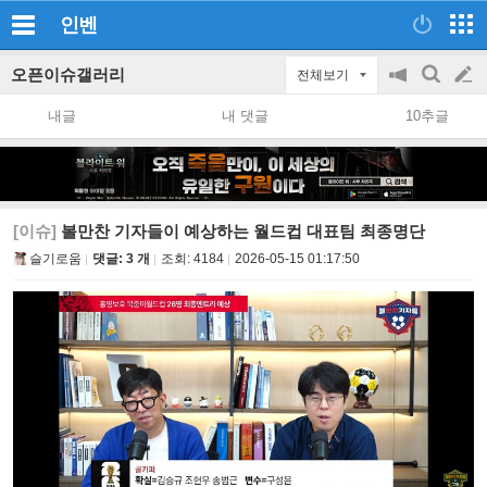
인벤
오픈이슈갤러리
전체보기
공
검
글
지
색
내글
내 댓글
10추글
on/off
쓰
기
[이슈]
볼만찬 기자들이 예상하는 월드컵 대표팀 최종명단
슬기로움
댓글: 3 개
조회:
4184
2026-05-15 01:17:50