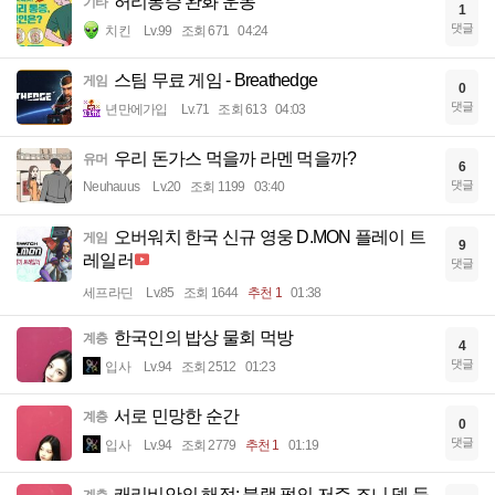
허리통증 완화 운동
기타
1
댓글
치킨
Lv.99
조회 671
04:24
스팀 무료 게임 - Breathedge
게임
0
댓글
년만에가입
Lv.71
조회 613
04:03
우리 돈가스 먹을까 라멘 먹을까?
유머
6
댓글
Neuhauus
Lv.20
조회 1199
03:40
오버워치 한국 신규 영웅 D.MON 플레이 트
게임
9
레일러
댓글
세프라딘
Lv.85
조회 1644
추천 1
01:38
한국인의 밥상 물회 먹방
계층
4
댓글
입사
Lv.94
조회 2512
01:23
서로 민망한 순간
계층
0
댓글
입사
Lv.94
조회 2779
추천 1
01:19
캐리비안의 해적: 블랙 펄의 저주 조니 뎁 등
계층