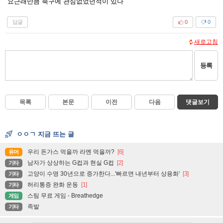
요근래만큼 축구에 관심없었던적이 있나
답글
0
0
새로고침
등록
목록
본문
이전
다음
댓글보기
ㅇㅇㄱ 지금 뜨는 글
우리 돈가스 먹을까 라멘 먹을까?
[6]
유머
남자가 상상하는 G컵과 현실 G컵
[2]
기타
고양이 수명 30년으로 증가한다...'빠르면 내년부터 상용화'
[3]
기타
허리통증 완화 운동
[1]
기타
스팀 무료 게임 - Breathedge
게임
족발
기타