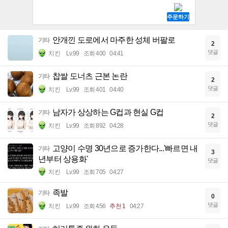
안개낀 도로에서 마주한 성체 버팔로
기타
2
댓글
치킨
Lv.99
조회 400
04:41
찹쌀 도너츠 근본 논란
기타
2
댓글
치킨
Lv.99
조회 401
04:40
남자가 상상하는 G컵과 현실 G컵
기타
2
댓글
치킨
Lv.99
조회 892
04:28
고양이 수명 30년으로 증가한다...'빠르면 내
기타
3
년부터 상용화'
댓글
치킨
Lv.99
조회 705
04:27
족발
기타
0
댓글
치킨
Lv.99
조회 456
추천 1
04:27