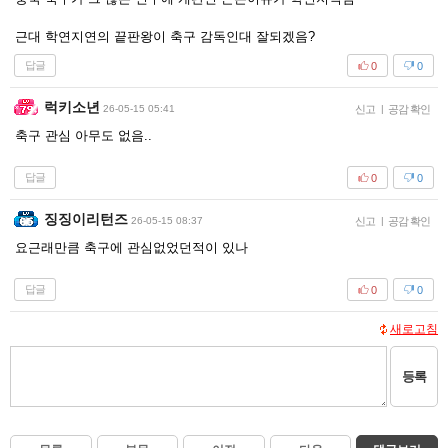
근대 학연지연의 끝판왕이 축구 감독인대 잘되겠음?
답글
0
0
럭키소년
26-05-15 05:41
신고
|
공감 확인
축구 관심 아무도 없음..
답글
0
0
징징이리턴즈
26-05-15 08:37
신고
|
공감 확인
요근래만큼 축구에 관심없었던적이 있나
답글
0
0
새로고침
등록