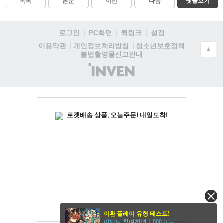
목록
본문
이전
다음
댓글보기
로그인
PC화면
퀵링크
설정
청소년보호정책
이용약관
개인정보처리방침
▲
불법촬영물신고안내
(주)
인
벤
이환 플레이 유형 테스트!
이벤트 참여하면 1,000 이니