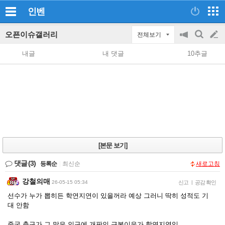
인벤
오픈이슈갤러리
전체보기
공
검
글
지
색
내글
내 댓글
10추글
on/off
쓰
기
[본문 보기]
댓글
(3)
등록순
|
최신순
새로고침
강철의매
26-05-15 05:34
신고
|
공감 확인
선수가 누가 뽑히든 학연지연이 있을꺼라 예상 그러니 딱히 성적도 기
대 안함
중국 축구가 그 많은 인구에 개판인 근본이유가 학연지역임