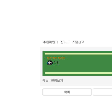
추천확인
신고
스팸신고
치직 치직 치지직
치킨
메뉴
인장보기
목록