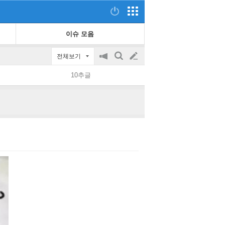
이슈 모음
전체보기
공
검
글
지
색
10추글
on/off
쓰
기