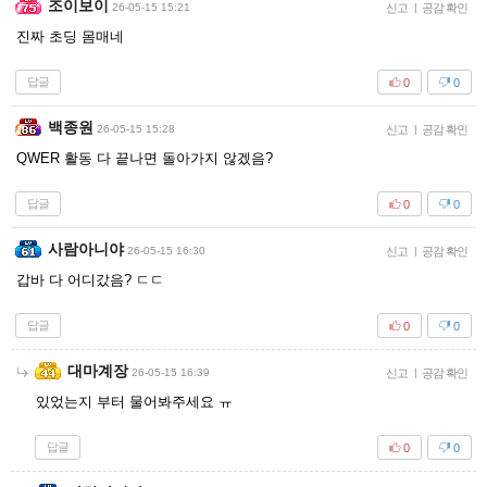
조이보이
26-05-15 15:21
신고
|
공감 확인
진짜 초딩 몸매네
답글
0
0
백종원
26-05-15 15:28
신고
|
공감 확인
QWER 활동 다 끝나면 돌아가지 않겠음?
답글
0
0
사람아니야
26-05-15 16:30
신고
|
공감 확인
갑바 다 어디갔음? ㄷㄷ
답글
0
0
대마계장
26-05-15 16:39
신고
|
공감 확인
있었는지 부터 물어봐주세요 ㅠ
답글
0
0