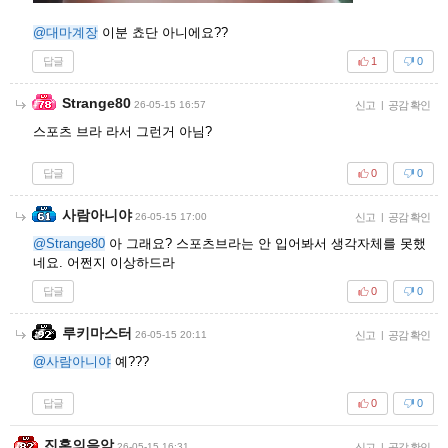
@대마계장
이분 쵸단 아니에요??
답글
1
0
Strange80
26-05-15 16:57
신고
|
공감 확인
스포츠 브라 라서 그런거 아님?
답글
0
0
사람아니야
26-05-15 17:00
신고
|
공감 확인
@Strange80
아 그래요? 스포츠브라는 안 입어봐서 생각자체를 못했
네요. 어쩐지 이상하드라
답글
0
0
루키마스터
26-05-15 20:11
신고
|
공감 확인
@사람아니야
예???
답글
0
0
진혼의음악
26-05-15 16:31
신고
|
공감 확인