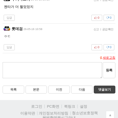
젠타가 더 쩔었었지
답글
0
0
롯데검
26-05-16 10:58
신고
|
공감 확인
ㅇㄷ
답글
0
0
새로고침
등록
목록
본문
이전
다음
댓글보기
로그인
PC화면
퀵링크
설정
청소년보호정책
이용약관
개인정보처리방침
▲
불법촬영물신고안내