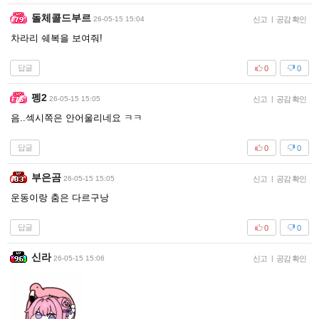
돌체콜드부르
26-05-15 15:04
신고
|
공감 확인
차라리 쉐복을 보여줘!
답글
0
0
펭2
26-05-15 15:05
신고
|
공감 확인
음..섹시쪽은 안어울리네요 ㅋㅋ
답글
0
0
부은곰
26-05-15 15:05
신고
|
공감 확인
운동이랑 춤은 다르구낭
답글
0
0
신라
26-05-15 15:06
신고
|
공감 확인