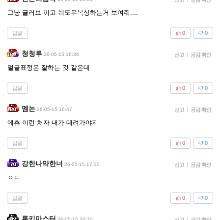
그냥 글러브 끼고 쉐도우복싱하는거 보여줘....
답글
0
0
청청루
26-05-15 16:36
신고
|
공감 확인
얼굴표정은 잘하는 것 같은데
답글
0
0
멤논
26-05-15 16:47
신고
|
공감 확인
에휴 이런 처자 내가 데려가야지
답글
0
0
강한나약한너
26-05-15 17:30
신고
|
공감 확인
ㅇㄷ
답글
0
0
루키마스터
26-05-15 20:10
신고
|
공감 확인