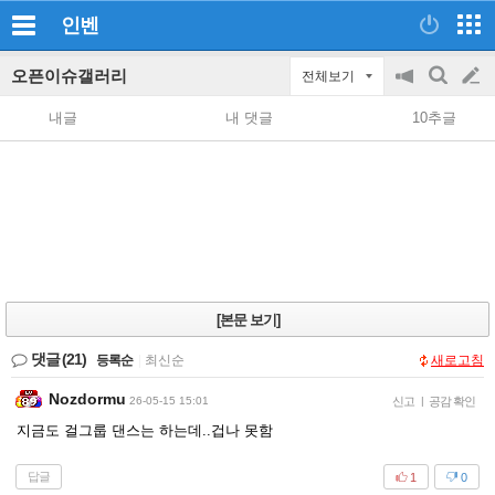
인벤
오픈이슈갤러리
전체보기
공
검
글
지
색
내글
내 댓글
10추글
on/off
쓰
기
[본문 보기]
댓글
(21)
등록순
|
최신순
새로고침
Nozdormu
26-05-15 15:01
신고
|
공감 확인
지금도 걸그룹 댄스는 하는데..겁나 못함
답글
1
0